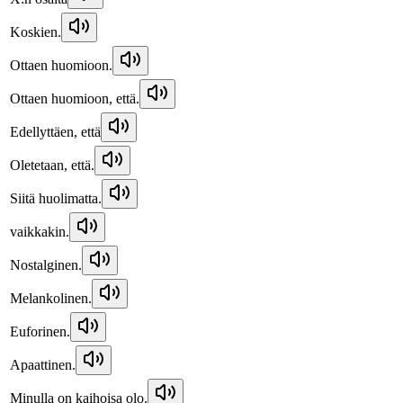
Koskien.
Ottaen huomioon.
Ottaen huomioon, että.
Edellyttäen, että
Oletetaan, että.
Siitä huolimatta.
vaikkakin.
Nostalginen.
Melankolinen.
Euforinen.
Apaattinen.
Minulla on kaihoisa olo.