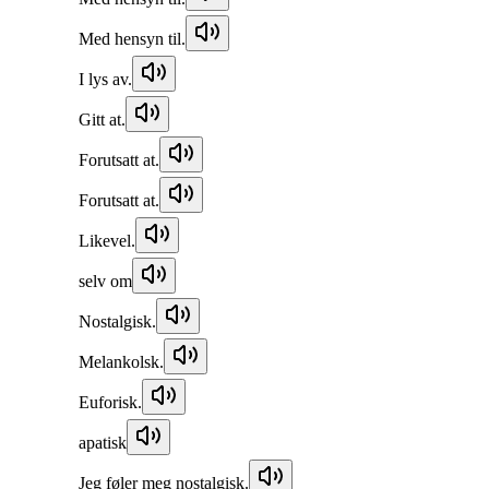
Med hensyn til.
I lys av.
Gitt at.
Forutsatt at.
Forutsatt at.
Likevel.
selv om
Nostalgisk.
Melankolsk.
Euforisk.
apatisk
Jeg føler meg nostalgisk.