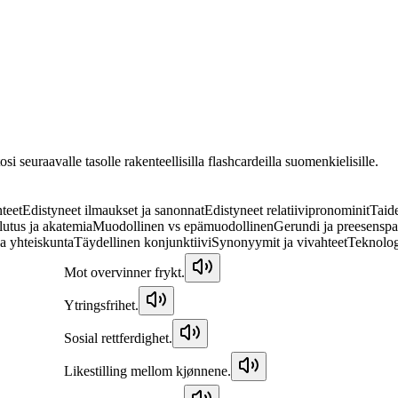
osi seuraavalle tasolle rakenteellisilla flashcardeilla suomenkielisille.
nteet
Edistyneet ilmaukset ja sanonnat
Edistyneet relatiivipronominit
Taide
utus ja akatemia
Muodollinen vs epämuodollinen
Gerundi ja preesenspar
ja yhteiskunta
Täydellinen konjunktiivi
Synonyymit ja vivahteet
Teknologi
Mot overvinner frykt.
Ytringsfrihet.
Sosial rettferdighet.
Likestilling mellom kjønnene.