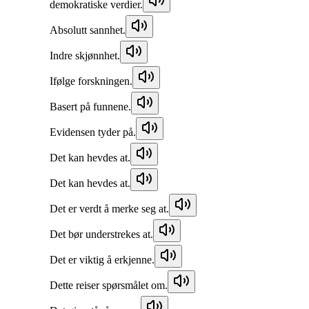
demokratiske verdier.
Absolutt sannhet.
Indre skjønnhet.
Ifølge forskningen.
Basert på funnene.
Evidensen tyder på.
Det kan hevdes at.
Det kan hevdes at.
Det er verdt å merke seg at.
Det bør understrekes at.
Det er viktig å erkjenne.
Dette reiser spørsmålet om.