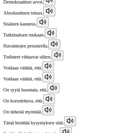
Demokraattiset arvot.
Absoluuttinen totuus.
Sisäinen kauneus.
Tutkimuksen mukaan.
Havaintojen perusteella.
Todisteet viittaavat siihen.
Voidaan väittää, että.
Voidaan väittää, että.
On syytä huomata, että.
On korostettava, että.
On tärkeää myöntää.
Tämä herättää kysymyksen siitä.