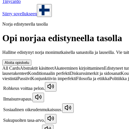
Tinycardo
Siirry sovellukseen
Norja edistyneella tasolla
Opi norjaa edistyneella tasolla
Hallitse edistynyt norja monimutkaisella sanastolla ja lauseilla. Vie tait
Aloita opiskelu
All Cards
Abstraktit käsitteet
Akateeminen kirjoittaminen
Edistyneet tu
lauserakenteet
Konditionaalin perfekti
Diskurssimerkit ja sidosanat
Koul
viestintä
Passiivi
Konjunktiivin imperfekti
Filosofia ja etiikka
Politiikka 
Rohkeus voittaa pelon.
Ilmaisunvapaus.
Sosiaalinen oikeudenmukaisuus.
Sukupuolten tasa-arvo.