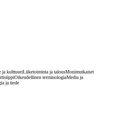
 ja kulttuuri
Liiketoiminta ja talous
Monimutkaiset
tisiippi
Oikeudellinen terminologia
Media ja
a ja tiede