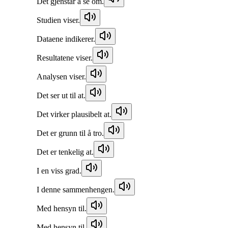
Det gjenstår å se om.
Studien viser.
Dataene indikerer.
Resultatene viser.
Analysen viser.
Det ser ut til at.
Det virker plausibelt at.
Det er grunn til å tro.
Det er tenkelig at.
I en viss grad.
I denne sammenhengen.
Med hensyn til.
Med hensyn til.