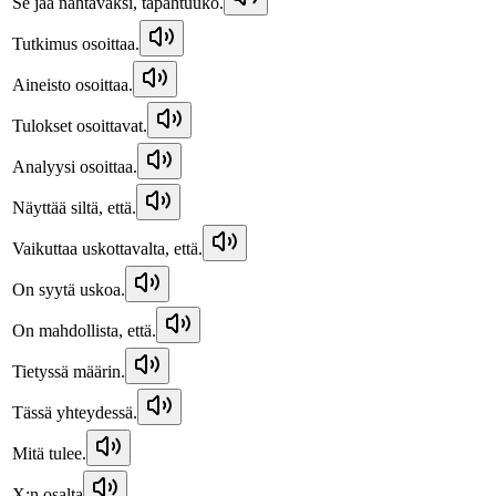
Se jää nähtäväksi, tapahtuuko.
Tutkimus osoittaa.
Aineisto osoittaa.
Tulokset osoittavat.
Analyysi osoittaa.
Näyttää siltä, että.
Vaikuttaa uskottavalta, että.
On syytä uskoa.
On mahdollista, että.
Tietyssä määrin.
Tässä yhteydessä.
Mitä tulee.
X:n osalta