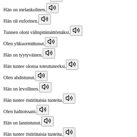
Hän on melankolinen.
Hän oli euforinen.
Tunnen oloni välinpitämättömäksi.
Olen ylikuormittunut.
Hän on tyytyväinen.
Hän tuntee olonsa toteutuneeksi.
Olen ahdistunut.
Hän on levollinen.
Hän tuntee ristiriitaisia tunteita.
Olen haltioissani.
Hän on lannistunut.
Hän tuntee ristiriitaisia tunteita.