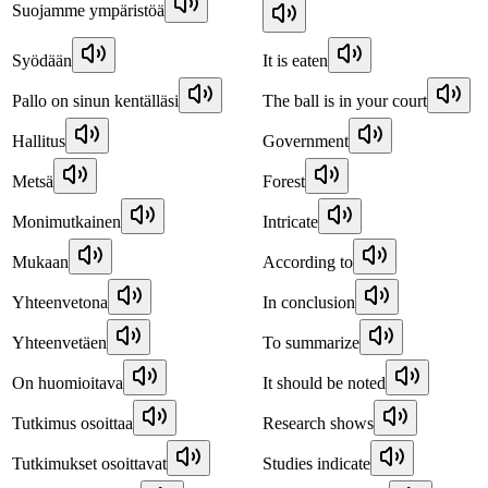
Suojamme ympäristöä
Syödään
It is eaten
Pallo on sinun kentälläsi
The ball is in your court
Hallitus
Government
Metsä
Forest
Monimutkainen
Intricate
Mukaan
According to
Yhteenvetona
In conclusion
Yhteenvetäen
To summarize
On huomioitava
It should be noted
Tutkimus osoittaa
Research shows
Tutkimukset osoittavat
Studies indicate