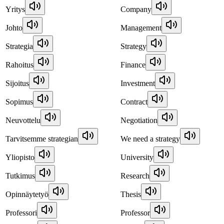
Yritys
Company
Johto
Management
Strategia
Strategy
Rahoitus
Finance
Sijoitus
Investment
Sopimus
Contract
Neuvottelu
Negotiation
Tarvitsemme strategian
We need a strategy
Yliopisto
University
Tutkimus
Research
Opinnäytetyö
Thesis
Professori
Professor