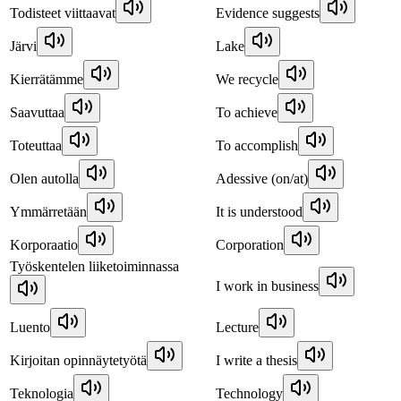
Todisteet viittaavat
Evidence suggests
Järvi
Lake
Kierrätämme
We recycle
Saavuttaa
To achieve
Toteuttaa
To accomplish
Olen autolla
Adessive (on/at)
Ymmärretään
It is understood
Korporaatio
Corporation
Työskentelen liiketoiminnassa
I work in business
Luento
Lecture
Kirjoitan opinnäytetyötä
I write a thesis
Teknologia
Technology