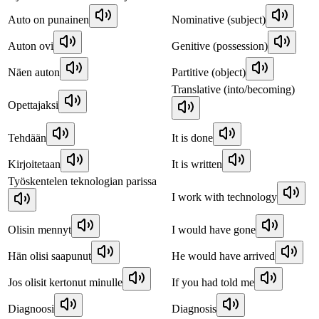
Auto on punainen
Nominative (subject)
Auton ovi
Genitive (possession)
Näen auton
Partitive (object)
Translative (into/becoming)
Opettajaksi
Tehdään
It is done
Kirjoitetaan
It is written
Työskentelen teknologian parissa
I work with technology
Olisin mennyt
I would have gone
Hän olisi saapunut
He would have arrived
Jos olisit kertonut minulle
If you had told me
Diagnoosi
Diagnosis