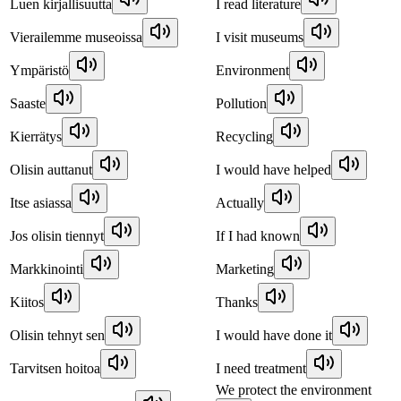
Luen kirjallisuutta
I read literature
Vierailemme museoissa
I visit museums
Ympäristö
Environment
Saaste
Pollution
Kierrätys
Recycling
Olisin auttanut
I would have helped
Itse asiassa
Actually
Jos olisin tiennyt
If I had known
Markkinointi
Marketing
Kiitos
Thanks
Olisin tehnyt sen
I would have done it
Tarvitsen hoitoa
I need treatment
We protect the environment