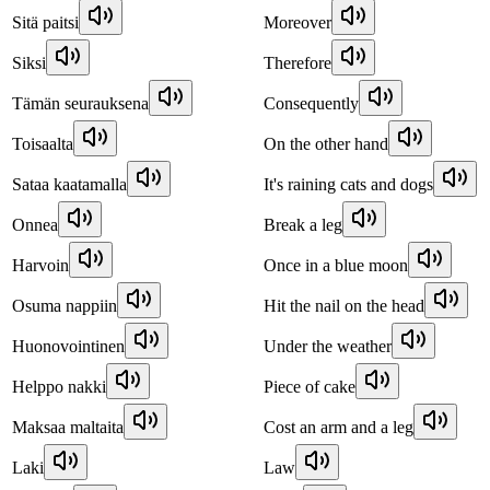
Sitä paitsi
Moreover
Siksi
Therefore
Tämän seurauksena
Consequently
Toisaalta
On the other hand
Sataa kaatamalla
It's raining cats and dogs
Onnea
Break a leg
Harvoin
Once in a blue moon
Osuma nappiin
Hit the nail on the head
Huonovointinen
Under the weather
Helppo nakki
Piece of cake
Maksaa maltaita
Cost an arm and a leg
Laki
Law