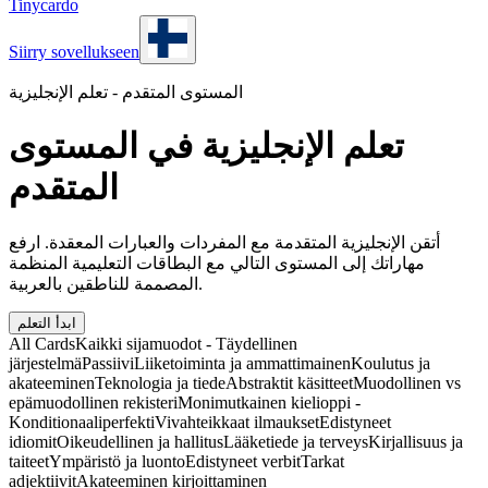
Tinycardo
Siirry sovellukseen
المستوى المتقدم - تعلم الإنجليزية
تعلم الإنجليزية في المستوى
المتقدم
أتقن الإنجليزية المتقدمة مع المفردات والعبارات المعقدة. ارفع
مهاراتك إلى المستوى التالي مع البطاقات التعليمية المنظمة
المصممة للناطقين بالعربية.
ابدأ التعلم
All Cards
Kaikki sijamuodot - Täydellinen
järjestelmä
Passiivi
Liiketoiminta ja ammattimainen
Koulutus ja
akateeminen
Teknologia ja tiede
Abstraktit käsitteet
Muodollinen vs
epämuodollinen rekisteri
Monimutkainen kielioppi -
Konditionaaliperfekti
Vivahteikkaat ilmaukset
Edistyneet
idiomit
Oikeudellinen ja hallitus
Lääketiede ja terveys
Kirjallisuus ja
taiteet
Ympäristö ja luonto
Edistyneet verbit
Tarkat
adjektiivit
Akateeminen kirjoittaminen