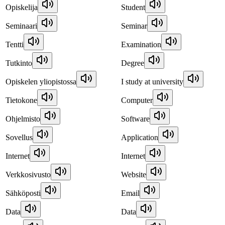
Opiskelija
Student
Seminaari
Seminar
Tentti
Examination
Tutkinto
Degree
Opiskelen yliopistossa
I study at university
Tietokone
Computer
Ohjelmisto
Software
Sovellus
Application
Internet
Internet
Verkkosivusto
Website
Sähköposti
Email
Data
Data