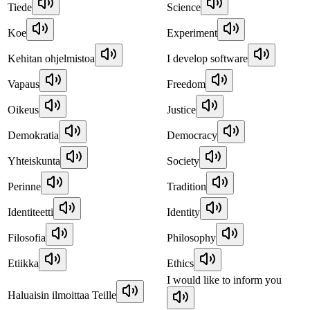
Tiede
Science
Koe
Experiment
Kehitan ohjelmistoa
I develop software
Vapaus
Freedom
Oikeus
Justice
Demokratia
Democracy
Yhteiskunta
Society
Perinne
Tradition
Identiteetti
Identity
Filosofia
Philosophy
Etiikka
Ethics
I would like to inform you
Haluaisin ilmoittaa Teille