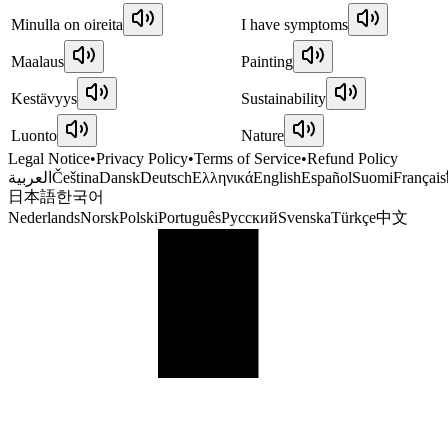
Minulla on oireita
I have symptoms
Maalaus
Painting
Kestävyys
Sustainability
Luonto
Nature
Legal Notice
•
Privacy Policy
•
Terms of Service
•
Refund Policy
العربية
Čeština
Dansk
Deutsch
Ελληνικά
English
Español
Suomi
Français
日本語
한국어
Nederlands
Norsk
Polski
Português
Русский
Svenska
Türkçe
中文