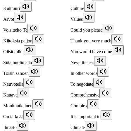
Kulttuuri
Culture
Arvot
Values
Voisitteko Te
Could you please
Kiitoksia paljon
Thank you very much
Olisit tullut
You would have come
Siitä huolimatta
Nevertheless
Toisin sanoen
In other words
Neuvotella
To negotiate
Kattava
Comprehensive
Monimutkainen
Complex
On tärkeää
It is important to
Ilmasto
Climate