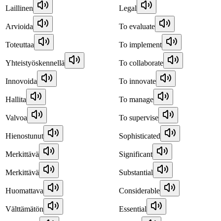
Laillinen
Legal
Arvioida
To evaluate
Toteuttaa
To implement
Yhteistyöskennellä
To collaborate
Innovoida
To innovate
Hallita
To manage
Valvoa
To supervise
Hienostunut
Sophisticated
Merkittävä
Significant
Merkittävä
Substantial
Huomattava
Considerable
Välttämätön
Essential