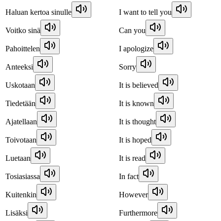
Haluan kertoa sinulle
I want to tell you
Voitko sinä
Can you
Pahoittelen
I apologize
Anteeksi
Sorry
Uskotaan
It is believed
Tiedetään
It is known
Ajatellaan
It is thought
Toivotaan
It is hoped
Luetaan
It is read
Tosiasiassa
In fact
Kuitenkin
However
Lisäksi
Furthermore