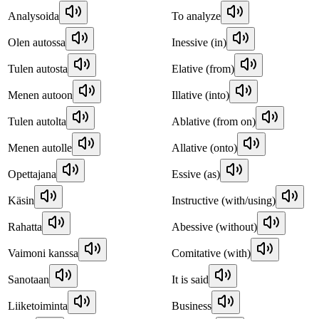
Analysoida
To analyze
Olen autossa
Inessive (in)
Tulen autosta
Elative (from)
Menen autoon
Illative (into)
Tulen autolta
Ablative (from on)
Menen autolle
Allative (onto)
Opettajana
Essive (as)
Käsin
Instructive (with/using)
Rahatta
Abessive (without)
Vaimoni kanssa
Comitative (with)
Sanotaan
It is said
Liiketoiminta
Business