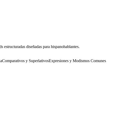
ds estructuradas diseñadas para hispanohablantes.
na
Comparativos y Superlativos
Expresiones y Modismos Comunes