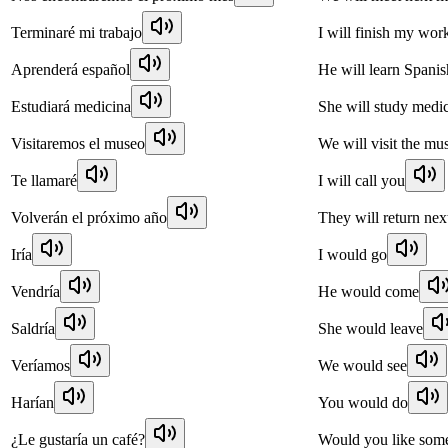
Terminaré mi trabajo
I will finish my wor
Aprenderá español
He will learn Spanis
Estudiará medicina
She will study medi
Visitaremos el museo
We will visit the m
Te llamaré
I will call you
Volverán el próximo año
They will return nex
Iría
I would go
Vendría
He would come
Saldría
She would leave
Veríamos
We would see
Harían
You would do
¿Le gustaría un café?
Would you like some