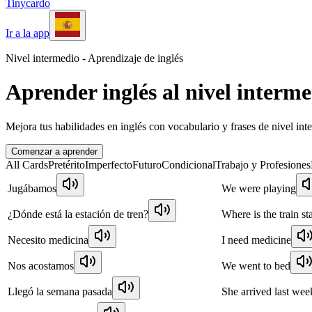
Tinycardo
Ir a la app
Nivel intermedio - Aprendizaje de inglés
Aprender inglés al nivel interm
Mejora tus habilidades en inglés con vocabulario y frases de nivel in
Comenzar a aprender
All Cards
Pretérito
Imperfecto
Futuro
Condicional
Trabajo y Profesiones
Jugábamos
We were playing
¿Dónde está la estación de tren?
Where is the train st
Necesito medicina
I need medicine
Nos acostamos
We went to bed
Llegó la semana pasada
She arrived last wee