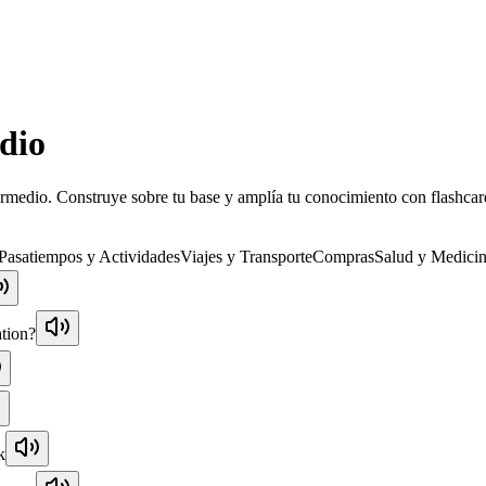
edio
termedio. Construye sobre tu base y amplía tu conocimiento con flashcar
Pasatiempos y Actividades
Viajes y Transporte
Compras
Salud y Medici
ation?
k