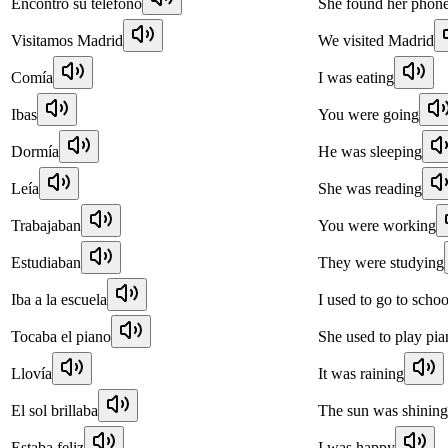
Encontró su teléfono
She found her phon
Visitamos Madrid
We visited Madrid
Comía
I was eating
Ibas
You were going
Dormía
He was sleeping
Leía
She was reading
Trabajaban
You were working
Estudiaban
They were studying
Iba a la escuela
I used to go to schoo
Tocaba el piano
She used to play pia
Llovía
It was raining
El sol brillaba
The sun was shining
Estaba feliz
I was happy