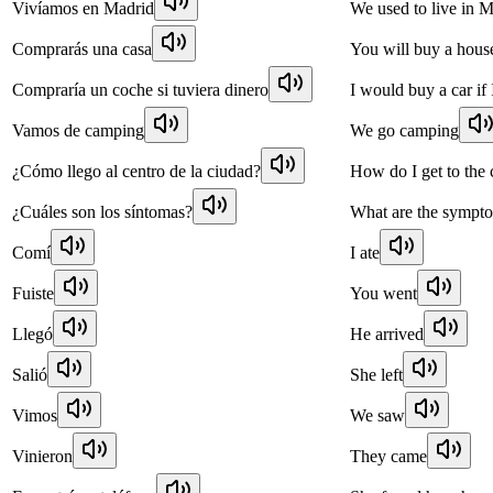
Vivíamos en Madrid
We used to live in 
Comprarás una casa
You will buy a hous
Compraría un coche si tuviera dinero
I would buy a car if
Vamos de camping
We go camping
¿Cómo llego al centro de la ciudad?
How do I get to the 
¿Cuáles son los síntomas?
What are the sympt
Comí
I ate
Fuiste
You went
Llegó
He arrived
Salió
She left
Vimos
We saw
Vinieron
They came