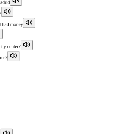
Madrid
e
 I had money
city center?
oms?