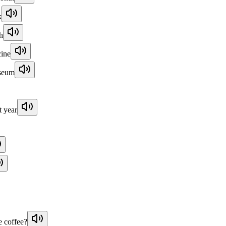
k
h
cine
useum
t year
 coffee?