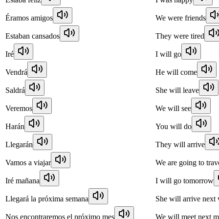
Éramos amigos
We were friends
Estaban cansados
They were tired
Iré
I will go
Vendrá
He will come
Saldrá
She will leave
Veremos
We will see
Harán
You will do
Llegarán
They will arrive
Vamos a viajar
We are going to trav
Iré mañana
I will go tomorrow
Llegará la próxima semana
She will arrive next
Nos encontraremos el próximo mes
We will meet next 