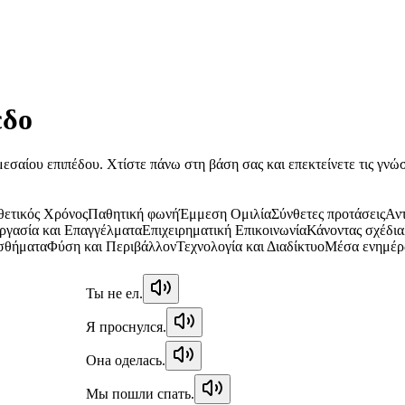
εδο
 μεσαίου επιπέδου. Χτίστε πάνω στη βάση σας και επεκτείνετε τις γν
ετικός Χρόνος
Παθητική φωνή
Έμμεση Ομιλία
Σύνθετες προτάσεις
Αντ
ργασία και Επαγγέλματα
Επιχειρηματική Επικοινωνία
Κάνοντας σχέδια
ισθήματα
Φύση και Περιβάλλον
Τεχνολογία και Διαδίκτυο
Μέσα ενημέρ
Ты не ел.
Я проснулся.
Она оделась.
Мы пошли спать.