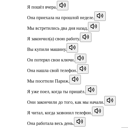
Я пошёл вчера.
Она приехала на прошлой неделе.
Мы встретились два дня назад.
Я закончил(а) свою работу.
Вы купили машину.
Он потерял свои ключи.
Она нашла свой телефон.
Мы посетили Париж.
Я уже поел, когда ты пришёл.
Они закончили до того, как мы начали.
Я читал, когда зазвонил телефон.
Она работала весь день.