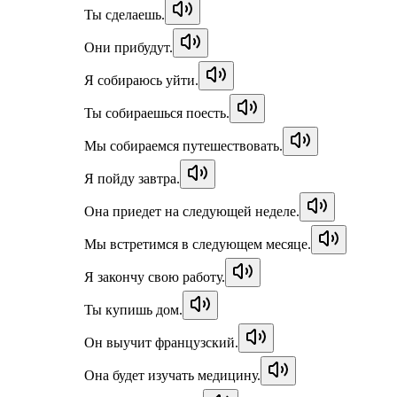
Ты сделаешь.
Они прибудут.
Я собираюсь уйти.
Ты собираешься поесть.
Мы собираемся путешествовать.
Я пойду завтра.
Она приедет на следующей неделе.
Мы встретимся в следующем месяце.
Я закончу свою работу.
Ты купишь дом.
Он выучит французский.
Она будет изучать медицину.