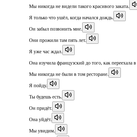
Мы никогда не видели такого красивого заката.
Я только что ушёл, когда начался дождь.
Он забыл позвонить мне.
Они прожили там пять лет.
Я уже час ждал.
Она изучила французский до того, как переехала 
Мы никогда не были в том ресторане.
Я пойду.
Ты будешь есть.
Он придёт.
Она уйдёт.
Мы увидим.