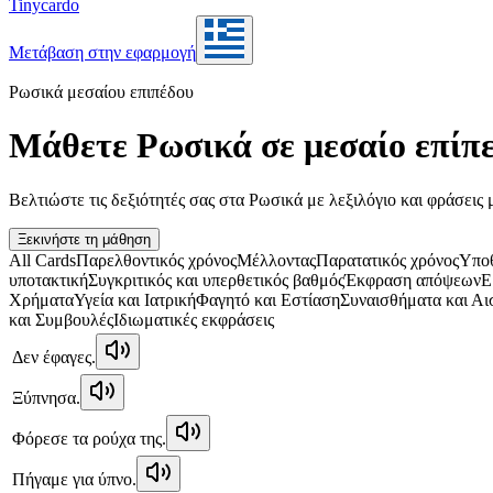
Tinycardo
Μετάβαση στην εφαρμογή
Ρωσικά μεσαίου επιπέδου
Μάθετε Ρωσικά σε μεσαίο επίπ
Βελτιώστε τις δεξιότητές σας στα Ρωσικά με λεξιλόγιο και φράσεις
Ξεκινήστε τη μάθηση
All Cards
Παρελθοντικός χρόνος
Μέλλοντας
Παρατατικός χρόνος
Υποθ
υποτακτική
Συγκριτικός και υπερθετικός βαθμός
Έκφραση απόψεων
Ε
Χρήματα
Υγεία και Ιατρική
Φαγητό και Εστίαση
Συναισθήματα και Α
και Συμβουλές
Ιδιωματικές εκφράσεις
Δεν έφαγες.
Ξύπνησα.
Φόρεσε τα ρούχα της.
Πήγαμε για ύπνο.