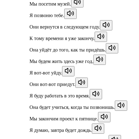
Мы посетим музей.
Я позвоню тебе.
Они вернутся в следующем году.
К тому времени я уже закончу.
Она уйдёт до того, как ты придёшь.
Мы будем жить здесь уже год.
Я вот-вот уйду.
Они вот-вот приедут.
Я буду работать в это время.
Она будет учиться, когда ты позвонишь.
Мы закончим проект к пятнице.
Я думаю, завтра будет дождь.