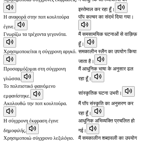
इस्तेमाल कर रहा हूँ।
Η αναφορά στην ποπ κουλτούρα
पॉप कल्चर का संदर्भ दिया गया।
έγινε.
Γνωρίζω τα τρέχοντα γεγονότα.
मैं समसामयिक घटनाओं से वाक़िफ़
हूँ।
Χρησιμοποιείται η σύγχρονη αργκό.
समकालीन स्लैंग का उपयोग किया
जाता है।
Προσαρμόζομαι στη σύγχρονη
मैं आधुनिक भाषा के अनुसार ढल
γλώσσα.
रहा हूँ।
Το πολιτιστικό φαινόμενο
सांस्कृतिक घटना उभरी।
εμφανίστηκε.
Ακολουθώ την ποπ κουλτούρα.
मैं पॉप संस्कृति का अनुसरण कर
रहा हूँ।
Η σύγχρονη έκφραση έγινε
आधुनिक अभिव्यक्ति प्रचलित हो
δημοφιλής.
गई।
Χρησιμοποιώ σύγχρονο λεξιλόγιο.
मैं समकालीन शब्दावली का उपयोग