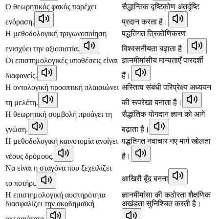
Ο θεωρητικός φακός παρέχει
सैद्धान्तिक दृष्टिकोण अंतर्दृष्टि
ενόραση.
प्रदान करता है।
Η μεθοδολογική τριγωνοποίηση
पद्धतिगत त्रिकोणिकरण
ενισχύει την αξιοπιστία.
विश्वसनीयता बढ़ाता है।
Οι επιστημολογικές υποθέσεις είναι
ज्ञानमीमांसीय मान्यताएँ पारदर्शी
διαφανείς.
हैं।
Η οντολογική προοπτική πλαισιώνει
अस्तित्व संबंधी परिप्रेक्ष्य अध्ययन
τη μελέτη.
की रूपरेखा बनाता है।
Η θεωρητική συμβολή προάγει τη
सैद्धांतिक योगदान ज्ञान को आगे
γνώση.
बढ़ाता है।
Η μεθοδολογική καινοτομία ανοίγει
पद्धतिगत नवाचार नए मार्ग खोलता
νέους δρόμους.
है।
Να είναι η σταγόνα που ξεχειλίζει
आखिरी बूँद बनना
το ποτήρι.
Η επιστημολογική αυστηρότητα
ज्ञानमीमांसा की कठोरता शैक्षणिक
διασφαλίζει την ακαδημαϊκή
अखंडता सुनिश्चित करती है।
ακεραιότητα.