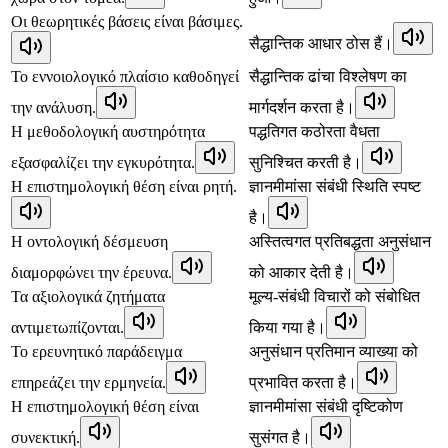
Οι θεωρητικές βάσεις είναι βάσιμες.
सैद्धान्तिक आधार ठोस हैं।
Το εννοιολογικό πλαίσιο καθοδηγεί
सैद्धान्तिक ढांचा विश्लेषण का
την ανάλυση.
मार्गदर्शन करता है।
Η μεθοδολογική αυστηρότητα
पद्धतिगत कठोरता वैधता
εξασφαλίζει την εγκυρότητα.
सुनिश्चित करती है।
Η επιστημολογική θέση είναι ρητή.
ज्ञानमीमांसा संबंधी स्थिति स्पष्ट
है।
Η οντολογική δέσμευση
अस्तित्वगत प्रतिबद्धता अनुसंधान
διαμορφώνει την έρευνα.
को आकार देती है।
Τα αξιολογικά ζητήματα
मूल्य-संबंधी विचारों को संबोधित
αντιμετωπίζονται.
किया गया है।
Το ερευνητικό παράδειγμα
अनुसंधान प्रतिमान व्याख्या को
επηρεάζει την ερμηνεία.
प्रभावित करता है।
Η επιστημολογική θέση είναι
ज्ञानमीमांसा संबंधी दृष्टिकोण
συνεκτική.
सुसंगत है।