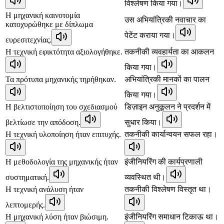
विश्लेषण किया गया।
Η μηχανική καινοτομία
उस अभियांत्रिकी नवाचार का
κατοχυρώθηκε με δίπλωμα
पेटेंट कराया गया।
ευρεσιτεχνίας.
Η τεχνική εφικτότητα αξιολογήθηκε.
तकनीकी व्यवहार्यता का आकलन
किया गया।
Τα πρότυπα μηχανικής τηρήθηκαν.
अभियांत्रिकी मानकों का पालन
किया गया।
Η βελτιστοποίηση του σχεδιασμού
डिज़ाइन अनुकूलन ने प्रदर्शन में
βελτίωσε την απόδοση.
सुधार किया।
Η τεχνική υλοποίηση ήταν επιτυχής.
तकनीकी कार्यान्वयन सफल रहा।
Η μεθοδολογία της μηχανικής ήταν
इंजीनियरिंग की कार्यप्रणाली
συστηματική.
व्यवस्थित थी।
Η τεχνική ανάλυση ήταν
तकनीकी विश्लेषण विस्तृत था।
λεπτομερής.
Η μηχανική λύση ήταν βιώσιμη.
इंजीनियरिंग समाधान टिकाऊ था।