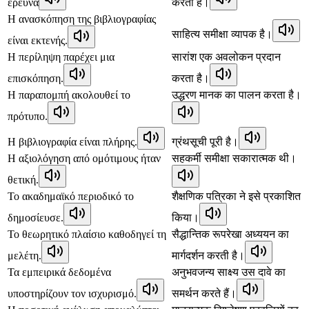
έρευνα
करता है।
Η ανασκόπηση της βιβλιογραφίας
साहित्य समीक्षा व्यापक है।
είναι εκτενής.
Η περίληψη παρέχει μια
सारांश एक अवलोकन प्रदान
επισκόπηση.
करता है।
Η παραπομπή ακολουθεί το
उद्धरण मानक का पालन करता है।
πρότυπο.
Η βιβλιογραφία είναι πλήρης.
ग्रंथसूची पूरी है।
Η αξιολόγηση από ομότιμους ήταν
सहकर्मी समीक्षा सकारात्मक थी।
θετική.
Το ακαδημαϊκό περιοδικό το
शैक्षणिक पत्रिका ने इसे प्रकाशित
δημοσίευσε.
किया।
Το θεωρητικό πλαίσιο καθοδηγεί τη
सैद्धान्तिक रूपरेखा अध्ययन का
μελέτη.
मार्गदर्शन करती है।
Τα εμπειρικά δεδομένα
अनुभवजन्य साक्ष्य उस दावे का
υποστηρίζουν τον ισχυρισμό.
समर्थन करते हैं।