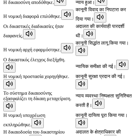
Η δικαιοσύνη αποδόθηκε.
न्याय हुआ।
कानूनी विवाद का निपटारा कर
Η νομική διαφορά επιλύθηκε.
दिया गया।
Οι δικαστικές διαδικασίες ήταν
अदालत की कार्यवाही पारदर्शी
διαφανείς.
थी।
कानूनी सिद्धांत लागू किया गया।
Η νομική αρχή εφαρμόστηκε.
Ο δικαστικός έλεγχος διεξήχθη.
न्यायिक समीक्षा की गई।
Η νομική προστασία χορηγήθηκε.
कानूनी सुरक्षा प्रदान की गई।
Το σύστημα δικαιοσύνης
न्याय व्यवस्था निष्पक्षता सुनिश्चित
εξασφαλίζει τη δίκαιη μεταχείριση.
करती है।
Η νομική υποχρέωση
कानूनी दायित्व पूरा किया गया।
εκπληρώθηκε.
Η δικαιοδοσία του δικαστηρίου
अदालत के क्षेत्राधिकार की