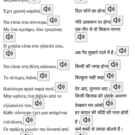
Έχει χρυσή καρδιά.
दिल सोने का होना
Να είσαι στα σύννεφα.
नौवें आसमान पर होना
Με ένα σμπάρο, δύο τρυγόνια.
एक तीर से दो शिकार मारना
Η μπάλα είναι στο γήπεδό σου.
अब गेंद तुम्हारे पाले में है।
Να είσαι στη θέση κάποιου.
किसी की जगह होना
Το πέτυχες διάνα.
बिल्कुल सही कहा
Καλύτερα αργά παρά ποτέ.
देर आए, दुरुस्त आए।
Μην κρίνεις ένα βιβλίο από το
किसी किताब को उसके आवरण
εξώφυλλό του.
देखकर मत आंको
Κάθε σύννεφο έχει μια ασημένια
हर बादल की चाँदी की परत होती
επένδυση.
है।
Οι πράξεις μιλούν πιο δυνατά από
कर्म शब्दों से ज़्यादा बोलते हैं।