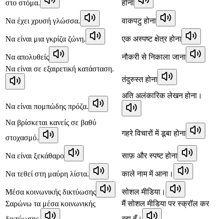
στο στόμα.
होना
Να έχει χρυσή γλώσσα.
वाकपटु होना
Να είναι μια γκρίζα ζώνη.
एक अस्पष्ट क्षेत्र होना
Να απολυθείς
नौकरी से निकाला जाना
Να είναι σε εξαιρετική κατάσταση.
तंदुरुस्त होना
अति अलंकारिक लेखन होना।
Να είναι πομπώδης πρόζα.
Να βρίσκεται κανείς σε βαθύ
गहरे विचारों में डूबा होना
στοχασμό.
Να είναι ξεκάθαρο
साफ़ और स्पष्ट होना
Να τεθεί στη μαύρη λίστα.
काले नाम में आना।
Μέσα κοινωνικής δικτύωσης
सोशल मीडिया।
Σαρώνω τα μέσα κοινωνικής
मैं सोशल मीडिया पर स्क्रॉल कर
δικτύωσης.
रहा हूँ।