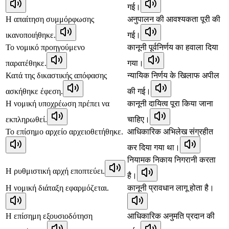
गई।
Η απαίτηση συμμόρφωσης
अनुपालन की आवश्यकता पूरी की
ικανοποιήθηκε.
गई।
Το νομικό προηγούμενο
कानूनी पूर्वनिर्णय का हवाला दिया
παρατέθηκε.
गया।
Κατά της δικαστικής απόφασης
न्यायिक निर्णय के खिलाफ अपील
ασκήθηκε έφεση.
की गई।
Η νομική υποχρέωση πρέπει να
कानूनी दायित्व पूरा किया जाना
εκπληρωθεί.
चाहिए।
Το επίσημο αρχείο αρχειοθετήθηκε.
आधिकारिक अभिलेख संग्रहीत
कर दिया गया था।
नियामक निकाय निगरानी करता
Η ρυθμιστική αρχή εποπτεύει.
है।
Η νομική διάταξη εφαρμόζεται.
कानूनी प्रावधान लागू होता है।
Η επίσημη εξουσιοδότηση
आधिकारिक अनुमति प्रदान की