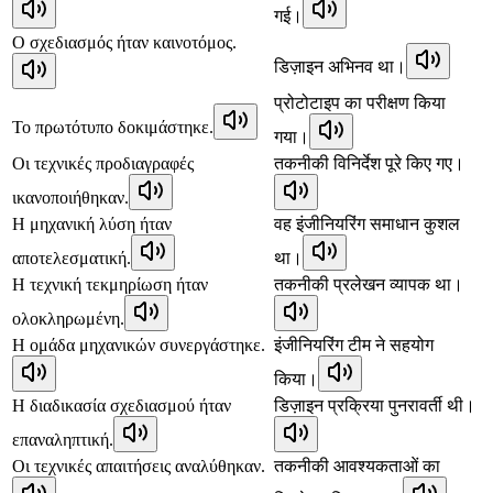
गई।
Ο σχεδιασμός ήταν καινοτόμος.
डिज़ाइन अभिनव था।
प्रोटोटाइप का परीक्षण किया
Το πρωτότυπο δοκιμάστηκε.
गया।
Οι τεχνικές προδιαγραφές
तकनीकी विनिर्देश पूरे किए गए।
ικανοποιήθηκαν.
Η μηχανική λύση ήταν
वह इंजीनियरिंग समाधान कुशल
αποτελεσματική.
था।
Η τεχνική τεκμηρίωση ήταν
तकनीकी प्रलेखन व्यापक था।
ολοκληρωμένη.
Η ομάδα μηχανικών συνεργάστηκε.
इंजीनियरिंग टीम ने सहयोग
किया।
Η διαδικασία σχεδιασμού ήταν
डिज़ाइन प्रक्रिया पुनरावर्ती थी।
επαναληπτική.
Οι τεχνικές απαιτήσεις αναλύθηκαν.
तकनीकी आवश्यकताओं का