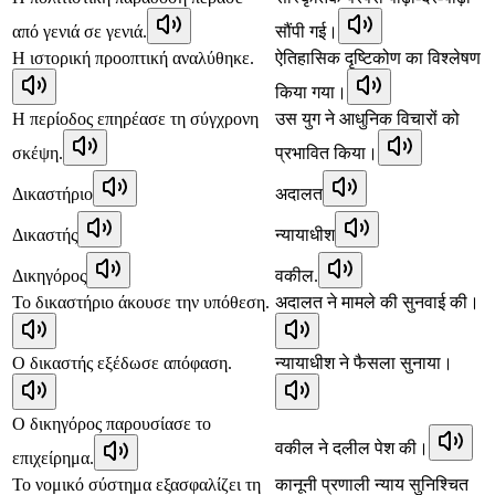
από γενιά σε γενιά.
सौंपी गई।
Η ιστορική προοπτική αναλύθηκε.
ऐतिहासिक दृष्टिकोण का विश्लेषण
किया गया।
Η περίοδος επηρέασε τη σύγχρονη
उस युग ने आधुनिक विचारों को
σκέψη.
प्रभावित किया।
Δικαστήριο
अदालत
Δικαστής
न्यायाधीश
Δικηγόρος
वकील.
Το δικαστήριο άκουσε την υπόθεση.
अदालत ने मामले की सुनवाई की।
Ο δικαστής εξέδωσε απόφαση.
न्यायाधीश ने फैसला सुनाया।
Ο δικηγόρος παρουσίασε το
वकील ने दलील पेश की।
επιχείρημα.
Το νομικό σύστημα εξασφαλίζει τη
कानूनी प्रणाली न्याय सुनिश्चित