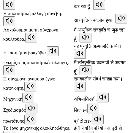
कर रहा हूँ।
Η πολιτισμική αλλαγή συνέβη.
सांस्कृतिक बदलाव हुआ।
Ασχολούμαι με τη σύγχρονη
मैं आधुनिक संस्कृति से जुड़ रहा
κουλτούρα.
हूँ।
यह प्रवृत्ति अल्पकालिक थी।
Η τάση ήταν βραχύβια.
Γνωρίζω τις πολιτισμικές αλλαγές.
मैं सांस्कृतिक बदलावों से अवगत
हूँ।
Η σύγχρονη αναφορά έγινε
समकालीन संदर्भ समझा गया।
κατανοητή.
Μηχανική
अभियांत्रिकी.
Σχεδιασμός
डिज़ाइन
πρωτότυπο
प्रोटोटाइप
Το έργο μηχανικής ολοκληρώθηκε.
इंजीनियरिंग परियोजना पूरी हो