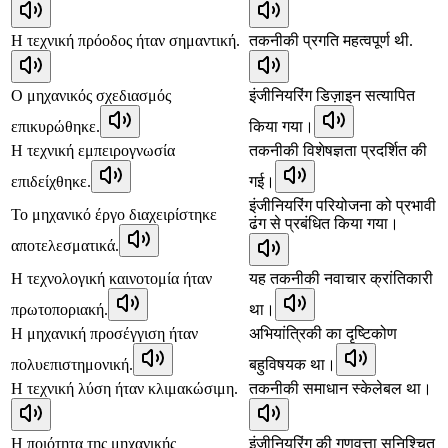
Η τεχνική πρόοδος ήταν σημαντική.
तकनीकी प्रगति महत्वपूर्ण थी.
Ο μηχανικός σχεδιασμός
इंजीनियरिंग डिज़ाइन सत्यापित
επικυρώθηκε.
किया गया।
Η τεχνική εμπειρογνωσία
तकनीकी विशेषज्ञता प्रदर्शित की
επιδείχθηκε.
गई।
इंजीनियरिंग परियोजना को प्रभावी
Το μηχανικό έργο διαχειρίστηκε
ढंग से प्रबंधित किया गया।
αποτελεσματικά.
Η τεχνολογική καινοτομία ήταν
यह तकनीकी नवाचार क्रांतिकारी
πρωτοποριακή.
था।
Η μηχανική προσέγγιση ήταν
अभियांत्रिकी का दृष्टिकोण
πολυεπιστημονική.
बहुविषयक था।
Η τεχνική λύση ήταν κλιμακώσιμη.
तकनीकी समाधान स्केलेबल था।
Η ποιότητα της μηχανικής
इंजीनियरिंग की गुणवत्ता सुनिश्चित