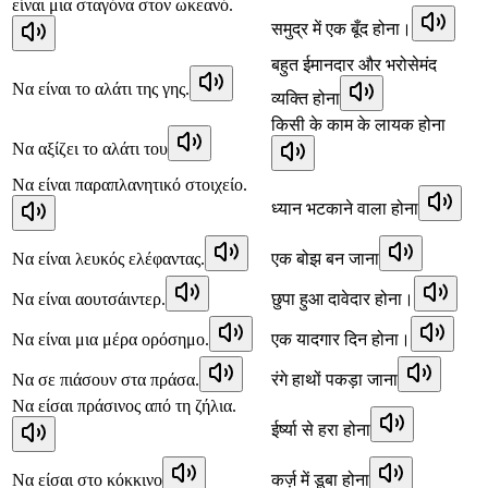
είναι μια σταγόνα στον ωκεανό.
समुद्र में एक बूँद होना।
बहुत ईमानदार और भरोसेमंद
Να είναι το αλάτι της γης.
व्यक्ति होना
किसी के काम के लायक होना
Να αξίζει το αλάτι του
Να είναι παραπλανητικό στοιχείο.
ध्यान भटकाने वाला होना
Να είναι λευκός ελέφαντας.
एक बोझ बन जाना
Να είναι αουτσάιντερ.
छुपा हुआ दावेदार होना।
Να είναι μια μέρα ορόσημο.
एक यादगार दिन होना।
Να σε πιάσουν στα πράσα.
रंगे हाथों पकड़ा जाना
Να είσαι πράσινος από τη ζήλια.
ईर्ष्या से हरा होना
Να είσαι στο κόκκινο
कर्ज़ में डूबा होना