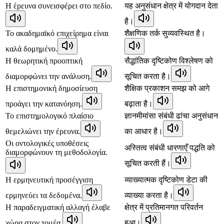
Η έρευνα συνεισφέρει στο πεδίο.
यह अनुसंधान क्षेत्र में योगदान देता
है।
Το ακαδημαϊκό επιχείρημα είναι
शैक्षणिक तर्क सुव्यवस्थित है।
καλά δομημένο.
Η θεωρητική προοπτική
सैद्धांतिक दृष्टिकोण विश्लेषण को
διαμορφώνει την ανάλυση.
सूचित करता है।
Η επιστημονική δημοσίευση
शैक्षिक प्रकाशन समझ को आगे
προάγει την κατανόηση.
बढ़ाता है।
Το επιστημολογικό πλαίσιο
ज्ञानमीमांसा संबंधी ढांचा अनुसंधान
θεμελιώνει την έρευνα.
का आधार है।
Οι οντολογικές υποθέσεις
अस्तित्व संबंधी धारणाएँ पद्धति को
διαμορφώνουν τη μεθοδολογία.
सूचित करती हैं।
Η ερμηνευτική προσέγγιση
व्याख्यात्मक दृष्टिकोण डेटा की
ερμηνεύει τα δεδομένα.
व्याख्या करता है।
Η παραδειγματική αλλαγή έλαβε
क्षेत्र में प्रतिमानगत परिवर्तन
χώρα στον τομέα.
हुआ।