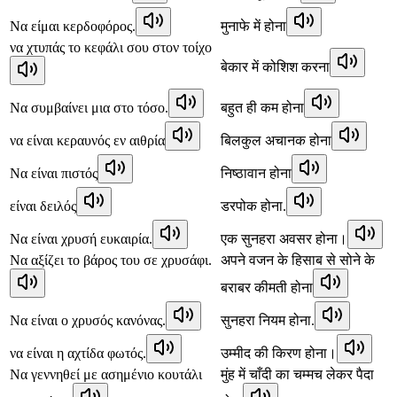
Να είμαι κερδοφόρος.
मुनाफे में होना
να χτυπάς το κεφάλι σου στον τοίχο
बेकार में कोशिश करना
Να συμβαίνει μια στο τόσο.
बहुत ही कम होना
να είναι κεραυνός εν αιθρία
बिलकुल अचानक होना
Να είναι πιστός
निष्ठावान होना
είναι δειλός
डरपोक होना.
Να είναι χρυσή ευκαιρία.
एक सुनहरा अवसर होना।
Να αξίζει το βάρος του σε χρυσάφι.
अपने वजन के हिसाब से सोने के
बराबर कीमती होना
Να είναι ο χρυσός κανόνας.
सुनहरा नियम होना.
να είναι η αχτίδα φωτός.
उम्मीद की किरण होना।
Να γεννηθεί με ασημένιο κουτάλι
मुंह में चाँदी का चम्मच लेकर पैदा