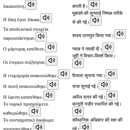
δικαιοσύνη.
करती है।
मुक़दमे की सुनवाई निष्पक्ष तरीके
Η δίκη έγινε δίκαια.
से की गई।
Τα αποδεικτικά στοιχεία
साक्ष्य प्रस्तुत किया गया।
παρουσιάστηκαν.
Ο μάρτυρας κατέθεσε.
गवाह ने गवाही दी।
जूरी ने विचार-विमर्श किया।
Οι ένορκοι συζήτησαν.
Η ετυμηγορία ανακοινώθηκε.
फैसला सुनाया गया।
Η ποινή ανακοινώθηκε.
सजा सुनाई गई।
Η έφεση κατατέθηκε.
अपील दायर की गई।
Το νομικό προηγούμενο
कानूनी नज़ीर स्थापित की गई।
καθιερώθηκε.
Το συνταγματικό δικαίωμα
संवैधानिक अधिकार की रक्षा की
προστατεύθηκε.
गई।