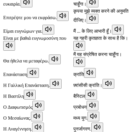
ευκαιρία.
चाहूँगा।
कृपया मुझे व्यक्त करने की अनुमति
Επιτρέψτε μου να εκφράσω.
दीजिए।
Είμαι ευγνώμων για.
मैं ... के लिए आभारी हूँ।
Είναι με βαθιά ευγνωμοσύνη που
यह गहरी कृतज्ञता के साथ है कि।
मैं यह संप्रेषित करना चाहूँगा।
Θα ήθελα να μεταφέρω.
Επανάσταση
क्रांति
Η Γαλλική Επανάσταση.
फ़्रांसीसी क्रांति।
Η Βαστίλη
बैस्टिल
Ο Διαφωτισμός
प्रबोधन
Ο Μεσαίωνας.
मध्य युग.
Η Αναγέννηση.
पुनर्जागरण.