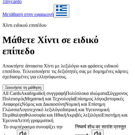
Tinycardo
Μετάβαση στην εφαρμογή
Χίντι ειδικού επιπέδου
Μάθετε Χίντι σε ειδικό
επίπεδο
Αποκτήστε άπταιστα Χίντι με λεξιλόγιο και φράσεις ειδικού
επιπέδου. Τελειοποιήστε τις δεξιότητές σας με δομημένες κάρτες
σχεδιασμένες για ελληνόφωνους.
Ξεκινήστε τη μάθηση
All Cards
Ακαδημαϊκή συγγραφή
Πολύπλοκα ιδιώματα
Σύγχρονος
Πολιτισμός
Μηχανική και Τεχνολογία
Επίσημος λόγος
Ιστορικές
Αναφορές
Νόμος και Δικαιοσύνη
Νομική και Επίσημη
Γλώσσα
Λογοτεχνικό λεξιλόγιο
Ιατρική και Υγειονομική
Περίθαλψη
Φιλοσοφία και Ηθική
Ακριβές λεξιλόγιο
Επιστήμη και
Έρευνα
Λεπτή γραμματική
Το συμπέρασμα συνοψίζει την
निष्कर्ष शोध का सारांश प्रस्तुत