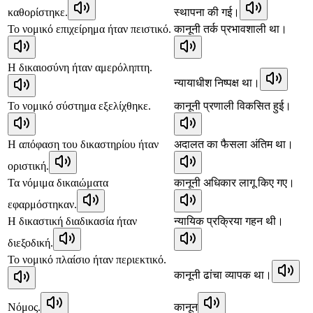
καθορίστηκε.
स्थापना की गई।
Το νομικό επιχείρημα ήταν πειστικό.
कानूनी तर्क प्रभावशाली था।
Η δικαιοσύνη ήταν αμερόληπτη.
न्यायाधीश निष्पक्ष था।
Το νομικό σύστημα εξελίχθηκε.
कानूनी प्रणाली विकसित हुई।
Η απόφαση του δικαστηρίου ήταν
अदालत का फैसला अंतिम था।
οριστική.
Τα νόμιμα δικαιώματα
कानूनी अधिकार लागू किए गए।
εφαρμόστηκαν.
Η δικαστική διαδικασία ήταν
न्यायिक प्रक्रिया गहन थी।
διεξοδική.
Το νομικό πλαίσιο ήταν περιεκτικό.
कानूनी ढांचा व्यापक था।
Νόμος.
कानून