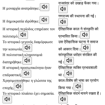
राजतंत्र को उखाड़ फेंका गया।
Η μοναρχία ανατράπηκε.
गणराज्य की स्थापना की गई।
Η δημοκρατία ιδρύθηκε.
Η ιστορική περίοδος επηρέασε τον
ऐतिहासिक काल ने संस्कृति को
πολιτισμό.
प्रभावित किया।
Το ιστορικό γεγονός διαμόρφωσε
उस ऐतिहासिक घटना ने समाज
την κοινωνία.
को आकार दिया।
Η πολιτιστική κληρονομιά
सांस्कृतिक धरोहर संरक्षित की
διατηρήθηκε.
गई।
Η ιστορική προσωπικότητα ήταν
ऐतिहासिक व्यक्ति प्रभावशाली
επιδραστική.
था।
Χρησιμοποιήθηκε η γλώσσα της
काल-विशेष की भाषा का प्रयोग
εποχής.
किया गया।
Το ιστορικό πλαίσιο έχει σημασία.
ऐतिहासिक संदर्भ मायने रखता है।