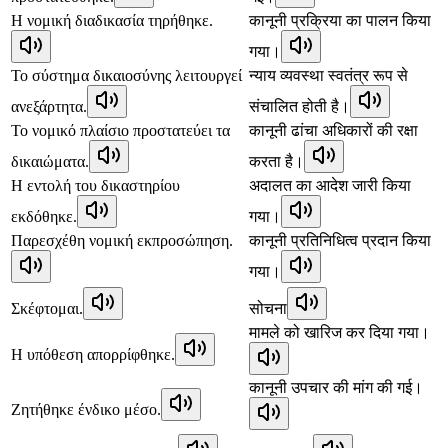
Η νομική διαδικασία τηρήθηκε.
कानूनी प्रक्रिया का पालन किया
गया।
Το σύστημα δικαιοσύνης λειτουργεί
न्याय व्यवस्था स्वतंत्र रूप से
ανεξάρτητα.
संचालित होती है।
Το νομικό πλαίσιο προστατεύει τα
कानूनी ढांचा अधिकारों की रक्षा
δικαιώματα.
करता है।
Η εντολή του δικαστηρίου
अदालत का आदेश जारी किया
εκδόθηκε.
गया।
Παρεσχέθη νομική εκπροσώπηση.
कानूनी प्रतिनिधित्व प्रदान किया
गया।
Σκέφτομαι.
सोचना
मामले को खारिज कर दिया गया।
Η υπόθεση απορρίφθηκε.
कानूनी उपचार की मांग की गई।
Ζητήθηκε ένδικο μέσο.