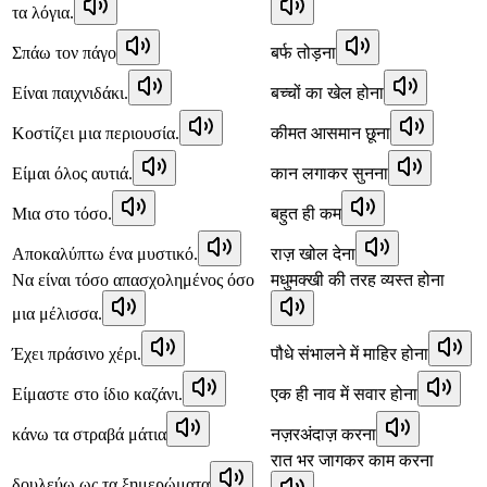
τα λόγια.
Σπάω τον πάγο
बर्फ तोड़ना
Είναι παιχνιδάκι.
बच्चों का खेल होना
Κοστίζει μια περιουσία.
कीमत आसमान छूना
Είμαι όλος αυτιά.
कान लगाकर सुनना
Μια στο τόσο.
बहुत ही कम
Αποκαλύπτω ένα μυστικό.
राज़ खोल देना
Να είναι τόσο απασχολημένος όσο
मधुमक्खी की तरह व्यस्त होना
μια μέλισσα.
Έχει πράσινο χέρι.
पौधे संभालने में माहिर होना
Είμαστε στο ίδιο καζάνι.
एक ही नाव में सवार होना
κάνω τα στραβά μάτια
नज़रअंदाज़ करना
रात भर जागकर काम करना
δουλεύω ως τα ξημερώματα