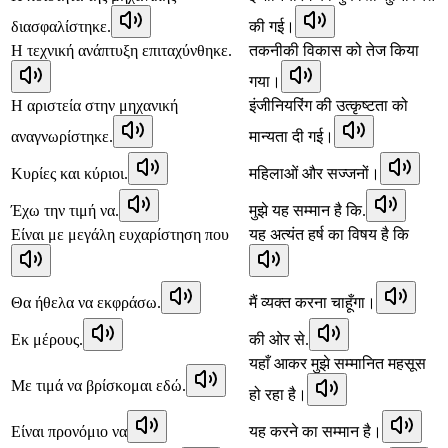
διασφαλίστηκε.
की गई।
Η τεχνική ανάπτυξη επιταχύνθηκε.
तकनीकी विकास को तेज किया
गया।
Η αριστεία στην μηχανική
इंजीनियरिंग की उत्कृष्टता को
αναγνωρίστηκε.
मान्यता दी गई।
Κυρίες και κύριοι.
महिलाओं और सज्जनों।
Έχω την τιμή να.
मुझे यह सम्मान है कि.
Είναι με μεγάλη ευχαρίστηση που
यह अत्यंत हर्ष का विषय है कि
Θα ήθελα να εκφράσω.
मैं व्यक्त करना चाहूँगा।
Εκ μέρους.
की ओर से.
यहाँ आकर मुझे सम्मानित महसूस
Με τιμά να βρίσκομαι εδώ.
हो रहा है।
Είναι προνόμιο να
यह करने का सम्मान है।