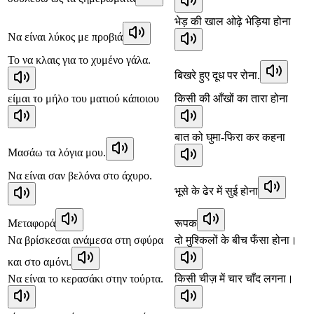
भेड़ की खाल ओढ़े भेड़िया होना
Να είναι λύκος με προβιά
Το να κλαις για το χυμένο γάλα.
बिखरे हुए दूध पर रोना.
είμαι το μήλο του ματιού κάποιου
किसी की आँखों का तारा होना
बात को घुमा-फिरा कर कहना
Μασάω τα λόγια μου.
Να είναι σαν βελόνα στο άχυρο.
भूसे के ढेर में सुई होना
Μεταφορά
रूपक
Να βρίσκεσαι ανάμεσα στη σφύρα
दो मुश्किलों के बीच फँसा होना।
και στο αμόνι.
Να είναι το κερασάκι στην τούρτα.
किसी चीज़ में चार चाँद लगना।