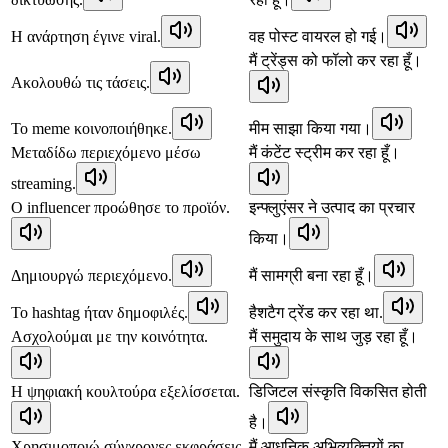
Η ανάρτηση έγινε viral.
वह पोस्ट वायरल हो गई।
मैं ट्रेंड्स को फॉलो कर रहा हूँ।
Ακολουθώ τις τάσεις.
Το meme κοινοποιήθηκε.
मीम साझा किया गया।
Μεταδίδω περιεχόμενο μέσω
मैं कंटेंट स्ट्रीम कर रहा हूँ।
streaming.
Ο influencer προώθησε το προϊόν.
इन्फ्लुएंसर ने उत्पाद का प्रचार
किया।
Δημιουργώ περιεχόμενο.
मैं सामग्री बना रहा हूँ।
Το hashtag ήταν δημοφιλές.
हैशटैग ट्रेंड कर रहा था.
Ασχολούμαι με την κοινότητα.
मैं समुदाय के साथ जुड़ रहा हूँ।
Η ψηφιακή κουλτούρα εξελίσσεται.
डिजिटल संस्कृति विकसित होती
है।
Χρησιμοποιώ σύγχρονες εκφράσεις.
मैं आधुनिक अभिव्यक्तियों का