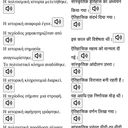
Η πολιτισμική ιστορία μελετήθηκε.
सांस्कृतिक इतिहास का अध्ययन
किया गया।
ऐतिहासिक संदर्भ दिया गया।
Η ιστορική αναφορά έγινε.
Η περίοδος χαρακτηριζόταν από
इस काल की विशेषता थी।
Η ιστορική σημασία
ऐतिहासिक महत्व को मान्यता दी
αναγνωρίστηκε.
गई।
Το πολιτιστικό κίνημα αναδύθηκε.
सांस्कृतिक आंदोलन उभरा।
Η ιστορική κληρονομιά διαρκεί.
ऐतिहासिक विरासत बनी रहती है।
Η περίοδος σήμανε μια στροφή.
यह अवधि एक निर्णायक मोड़ थी।
Η ιστορική αφήγηση γράφτηκε.
ऐतिहासिक वर्णन लिखा गया।
Η πολιτιστική παράδοση πέρασε
सांस्कृतिक परंपरा पीढ़ी-दर-पीढ़ी