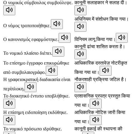
Ο νομικός σύμβουλος συμβούλεψε.
कानूनी सलाहकार ने सलाह दी।
अधिनियम में संशोधन किया गया।
Ο νόμος τροποποιήθηκε.
Ο κανονισμός εφαρμόστηκε.
विनियम लागू किया गया।
कानूनी ढांचा शासित करता है।
Το νομικό πλαίσιο διέπει.
Το επίσημο έγγραφο επικυρώθηκε
आधिकारिक दस्तावेज़ नोटरीकृत
από συμβολαιογράφο.
किया गया था।
Η γραφειοκρατική διαδικασία είναι
नौकरशाही प्रक्रिया जटिल है।
περίπλοκη.
Το διοικητικό έντυπο υποβλήθηκε.
प्रशासनिक प्रपत्र प्रस्तुत किया
गया था।
Η επίσημη ειδοποίηση εκδόθηκε.
आधिकारिक नोटिस जारी किया
गया था।
Το νομικό πρόσωπο ιδρύθηκε.
कानूनी इकाई की स्थापना की