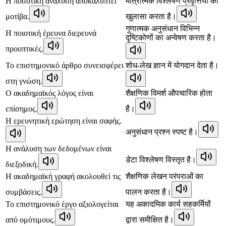
Η ποσοτική ανάλυση αποκαλύπτει
मात्रात्मक विश्लेषण प्रवृत्तियों का
μοτίβα.
खुलासा करता है।
गुणात्मक अनुसंधान विभिन्न
Η ποιοτική έρευνα διερευνά
दृष्टिकोणों का अन्वेषण करता है।
προοπτικές.
Το επιστημονικό άρθρο συνεισφέρει
शोध-लेख ज्ञान में योगदान देता है।
στη γνώση.
Ο ακαδημαϊκός λόγος είναι
शैक्षणिक विमर्श औपचारिक होता
επίσημος.
है।
Η ερευνητική ερώτηση είναι σαφής.
अनुसंधान प्रश्न स्पष्ट है।
Η ανάλυση των δεδομένων είναι
डेटा विश्लेषण विस्तृत है।
διεξοδική.
Η ακαδημαϊκή γραφή ακολουθεί τις
शैक्षणिक लेखन परंपराओं का
συμβάσεις.
पालन करता है।
Το επιστημονικό έργο αξιολογείται
यह अकादमिक कार्य सहकर्मियों
από ομότιμους.
द्वारा समीक्षित है।