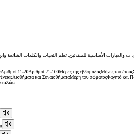
0
Αριθμοί 11-20
Αριθμοί 21-100
Μέρες της εβδομάδας
Μήνες του έτους
ένειας
Αισθήματα και Συναισθήματα
Μέρη του σώματος
Φαγητό και Π
ετα
Ζώα
n