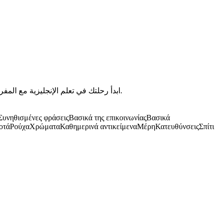
ابدأ رحلتك في تعلم الإنجليزية مع المفردات والعبارات الأساسية للمبتدئين. تعلم التحيات والكلمات الشائعة وابنِ أساسك مع البطاقات التعليمية المنظمة المصممة للناطقين بالعربية.
Συνηθισμένες φράσεις
Βασικά της επικοινωνίας
Βασικά
οτά
Ρούχα
Χρώματα
Καθημερινά αντικείμενα
Μέρη
Κατευθύνσεις
Σπίτι