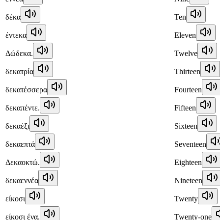
δέκα
Ten
έντεκα
Eleven
Δώδεκα.
Twelve
δεκατρία
Thirteen
δεκατέσσερα
Fourteen
δεκαπέντε.
Fifteen
δεκαέξι
Sixteen
δεκαεπτά
Seventeen
Δεκαοκτώ.
Eighteen
δεκαεννέα
Nineteen
είκοσι
Twenty
είκοσι ένα.
Twenty-one