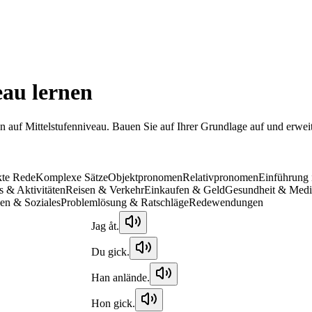
eau lernen
auf Mittelstufenniveau. Bauen Sie auf Ihrer Grundlage auf und erweiter
kte Rede
Komplexe Sätze
Objektpronomen
Relativpronomen
Einführung 
 & Aktivitäten
Reisen & Verkehr
Einkaufen & Geld
Gesundheit & Medi
en & Soziales
Problemlösung & Ratschläge
Redewendungen
Jag åt.
Du gick.
Han anlände.
Hon gick.