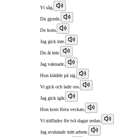
Vi såg.
Du gjorde.
De kom.
Jag gick inte.
Du åt inte.
Jag vaknade.
Hon klädde på sig.
Vi gick och lade oss.
Jag gick igår.
Hon kom förra veckan.
Vi träffades för två dagar sedan.
Jag avslutade mitt arbete.