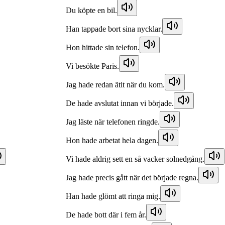
Du köpte en bil.
Han tappade bort sina nycklar.
Hon hittade sin telefon.
Vi besökte Paris.
Jag hade redan ätit när du kom.
De hade avslutat innan vi började.
Jag läste när telefonen ringde.
Hon hade arbetat hela dagen.
Vi hade aldrig sett en så vacker solnedgång.
Jag hade precis gått när det började regna.
Han hade glömt att ringa mig.
De hade bott där i fem år.