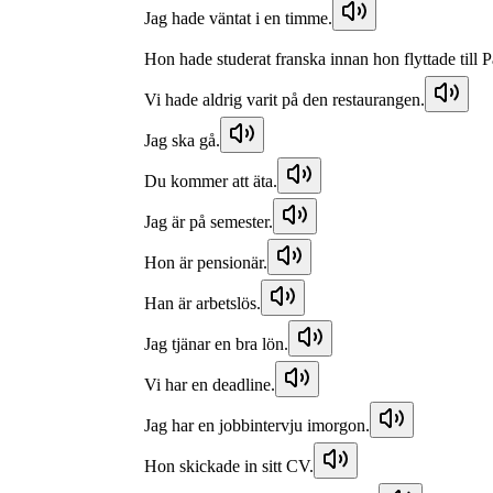
Jag hade väntat i en timme.
Hon hade studerat franska innan hon flyttade till P
Vi hade aldrig varit på den restaurangen.
Jag ska gå.
Du kommer att äta.
Jag är på semester.
Hon är pensionär.
Han är arbetslös.
Jag tjänar en bra lön.
Vi har en deadline.
Jag har en jobbintervju imorgon.
Hon skickade in sitt CV.