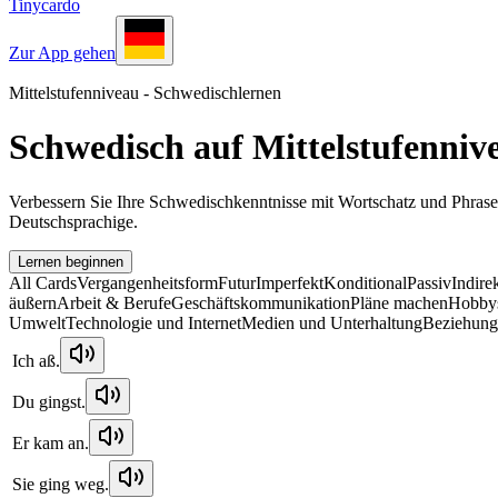
Tinycardo
Zur App gehen
Mittelstufenniveau - Schwedischlernen
Schwedisch auf Mittelstufenniv
Verbessern Sie Ihre Schwedischkenntnisse mit Wortschatz und Phrasen 
Deutschsprachige.
Lernen beginnen
All Cards
Vergangenheitsform
Futur
Imperfekt
Konditional
Passiv
Indire
äußern
Arbeit & Berufe
Geschäftskommunikation
Pläne machen
Hobbys
Umwelt
Technologie und Internet
Medien und Unterhaltung
Beziehung
Ich aß.
Du gingst.
Er kam an.
Sie ging weg.