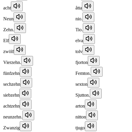
acht
åtta
Neun
nio.
Zehn.
Tio.
Elf
elva
zwölf
tolv
Vierzehn.
fjorton
fünfzehn
Femton.
sechzehn
sexton
siebzehn
Sjutton.
achtzehn
arton
neunzehn.
nitton
Zwanzig
tjugo