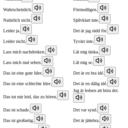
Wahrscheinlich.
Förmodligen.
Natürlich nicht.
Självklart inte.
Leider ja.
Det är jag rädd för.
Leider nicht.
Tyvärr inte.
Lass mich nachdenken.
Låt mig tänka.
Lass mich mal sehen.
Låt mig se.
Das ist eine gute Idee.
Det är en bra idé.
Das ist eine schlechte Idee.
Det är en dålig idé.
Jag är ledsen att höra det.
Das tut mir leid, das zu hören.
Das ist schade.
Det var synd.
Das ist großartig.
Det är jättebra.