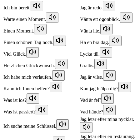
Ich bin bereit.
Jag är redo.
Warte einen Moment.
Vänta ett ögonblick.
Einen Moment.
Vänta lite.
Einen schönen Tag noch.
Ha en bra dag.
Viel Glück.
Lycka till.
Herzlichen Glückwunsch.
Grattis.
Ich habe mich verlaufen.
Jag är vilse.
Kann ich Ihnen helfen?
Kan jag hjälpa dig?
Was ist los?
Vad är fel?
Was ist passiert?
Vad hände?
Jag letar efter mina nycklar.
Ich suche meine Schlüssel.
Jag letar efter en restaurang.