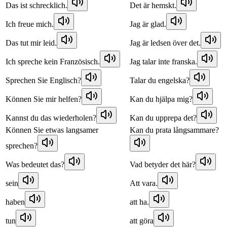
Das ist schrecklich.
Det är hemskt.
Ich freue mich.
Jag är glad.
Das tut mir leid.
Jag är ledsen över det.
Ich spreche kein Französisch.
Jag talar inte franska.
Sprechen Sie Englisch?
Talar du engelska?
Können Sie mir helfen?
Kan du hjälpa mig?
Kannst du das wiederholen?
Kan du upprepa det?
Können Sie etwas langsamer
Kan du prata långsammare?
sprechen?
Was bedeutet das?
Vad betyder det här?
sein
Att vara.
haben
att ha.
tun
att göra