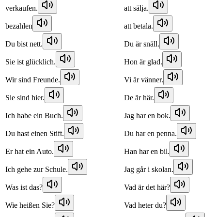
verkaufen.
att sälja.
bezahlen
att betala.
Du bist nett.
Du är snäll.
Sie ist glücklich.
Hon är glad.
Wir sind Freunde.
Vi är vänner.
Sie sind hier.
De är här.
Ich habe ein Buch.
Jag har en bok.
Du hast einen Stift.
Du har en penna.
Er hat ein Auto.
Han har en bil.
Ich gehe zur Schule.
Jag går i skolan.
Was ist das?
Vad är det här?
Wie heißen Sie?
Vad heter du?