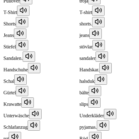
Pullover
tröja
T-Shirt
T-shirt
Shorts
shorts.
Jeans
jeans
Stiefel
stövlar
Sandalen.
sandaler
Handschuhe
Handskar.
Schal
halsduk
Gürtel
bälte
Krawatte
slips
Unterwäsche
Underkläder
Schlafanzug
pyjamas.
rot
Röd.