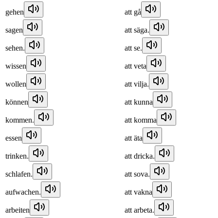
gehen
att gå
sagen
att säga.
sehen.
att se.
wissen
att veta
wollen
att vilja.
können
att kunna
kommen.
att komma
essen
att äta
trinken.
att dricka.
schlafen.
att sova.
aufwachen.
att vakna
arbeiten
att arbeta.