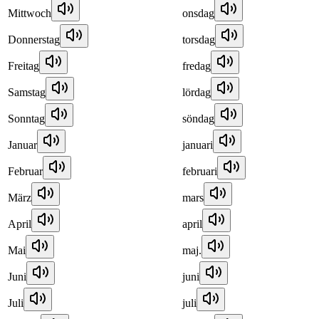
Mittwoch
onsdag
Donnerstag
torsdag
Freitag
fredag
Samstag
lördag
Sonntag
söndag
Januar
januari
Februar
februari
März
mars
April
april
Mai
maj.
Juni
juni
Juli
juli