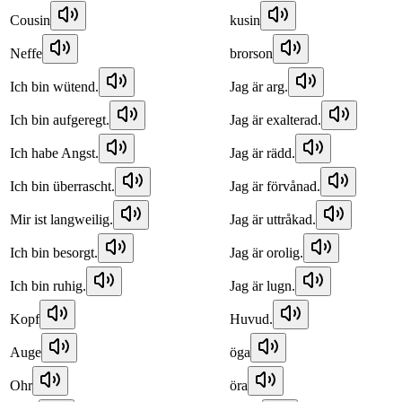
Cousin
kusin
Neffe
brorson
Ich bin wütend.
Jag är arg.
Ich bin aufgeregt.
Jag är exalterad.
Ich habe Angst.
Jag är rädd.
Ich bin überrascht.
Jag är förvånad.
Mir ist langweilig.
Jag är uttråkad.
Ich bin besorgt.
Jag är orolig.
Ich bin ruhig.
Jag är lugn.
Kopf
Huvud.
Auge
öga
Ohr
öra