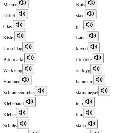
Messer
Kniv
Löffel.
sked
Glas.
glas
Kiste.
Låda.
Umschlag
kuvert
Briefmarke
frimärke
Werkzeug
verktyg
Hammer
hammare
Schraubendreher
skruvmejsel
Klebeband
tejp
Kleber
lim.
Schule.
skola