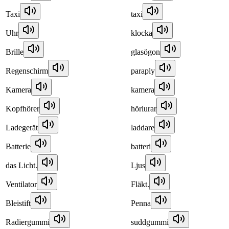
Taxi
taxi
Uhr
klocka
Brille
glasögon
Regenschirm
paraply
Kamera
kamera
Kopfhörer
hörlurar
Ladegerät
laddare
Batterie
batteri
das Licht.
Ljus
Ventilator
Fläkt.
Bleistift
Penna
Radiergummi
suddgummi