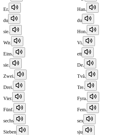
Er.
Han.
du
du
sie.
Hon.
Wir.
Vi.
Eins.
ett
sie.
De.
Zwei.
Två.
Drei.
Tre.
Vier.
Fyra.
Fünf.
Fem.
sechs
sex
Sieben
sju