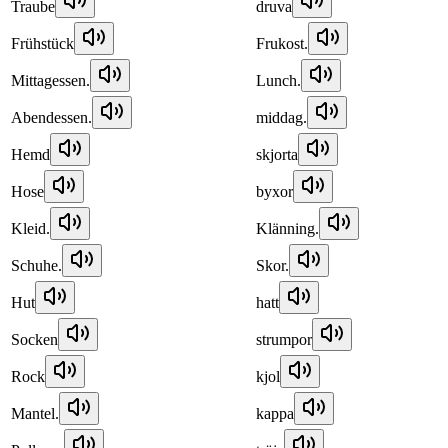
Traube
druva
Frühstück
Frukost.
Mittagessen.
Lunch.
Abendessen.
middag.
Hemd
skjorta
Hose
byxor
Kleid.
Klänning.
Schuhe.
Skor.
Hut
hatt
Socken
strumpor
Rock
kjol
Mantel.
kappa