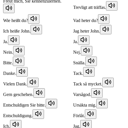
Freut mich, Sie kennenzulernen.
Trevligt att träffas.
Wie heißt du?
Vad heter du?
Ich heiße John.
Jag heter John.
Ja.
Ja.
Nein.
Nej.
Bitte.
Snälla.
Danke.
Tack.
Vielen Dank.
Tack så mycket.
Gern geschehen.
Varsågod.
Entschuldigen Sie bitte.
Ursäkta mig.
Entschuldigung.
Förlåt.
Ich.
Jag.