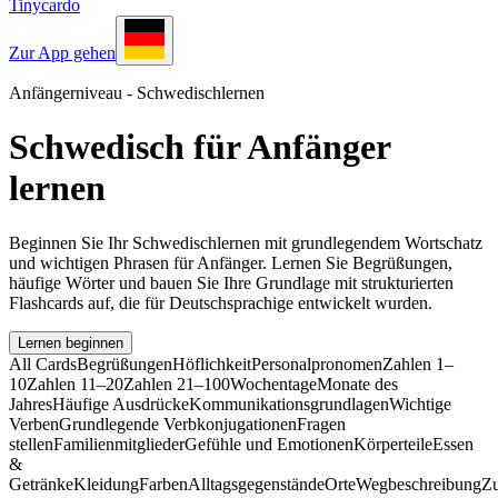
Tinycardo
Zur App gehen
Anfängerniveau - Schwedischlernen
Schwedisch für Anfänger
lernen
Beginnen Sie Ihr Schwedischlernen mit grundlegendem Wortschatz
und wichtigen Phrasen für Anfänger. Lernen Sie Begrüßungen,
häufige Wörter und bauen Sie Ihre Grundlage mit strukturierten
Flashcards auf, die für Deutschsprachige entwickelt wurden.
Lernen beginnen
All Cards
Begrüßungen
Höflichkeit
Personalpronomen
Zahlen 1–
10
Zahlen 11–20
Zahlen 21–100
Wochentage
Monate des
Jahres
Häufige Ausdrücke
Kommunikationsgrundlagen
Wichtige
Verben
Grundlegende Verbkonjugationen
Fragen
stellen
Familienmitglieder
Gefühle und Emotionen
Körperteile
Essen
&
Getränke
Kleidung
Farben
Alltagsgegenstände
Orte
Wegbeschreibung
Z