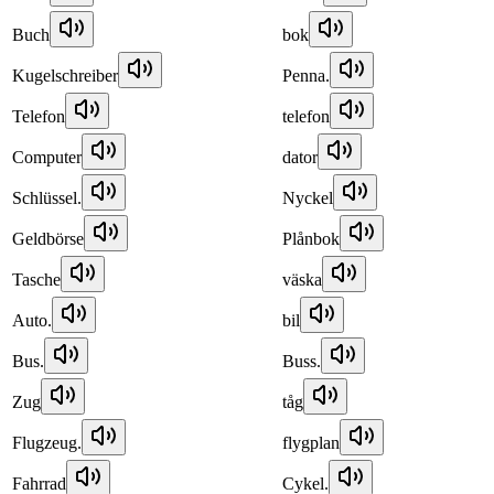
Buch
bok
Kugelschreiber
Penna.
Telefon
telefon
Computer
dator
Schlüssel.
Nyckel
Geldbörse
Plånbok
Tasche
väska
Auto.
bil
Bus.
Buss.
Zug
tåg
Flugzeug.
flygplan
Fahrrad
Cykel.