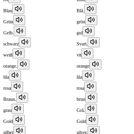
Blau
Blå.
Grün
grön
Gelb.
gul
schwarz
Svart.
weiß
vit
orange.
orange
lila
lila
rosa
rosa
Braun.
brun
grau
Grå.
Gold
Guld
silber
silver.