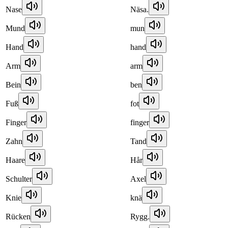
Nase
Näsa.
Mund
mun
Hand
hand
Arm
arm
Bein
ben
Fuß
fot
Finger
finger
Zahn
Tand
Haare
Hår
Schulter
Axel
Knie
knä
Rücken
Rygg.