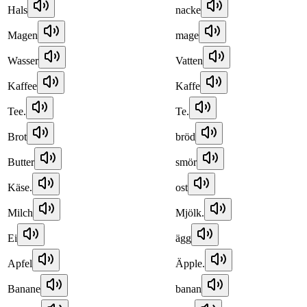
Hals
nacke
Magen
mage
Wasser
Vatten
Kaffee
Kaffe
Tee.
Te.
Brot
bröd
Butter
smör
Käse.
ost
Milch
Mjölk.
Ei
ägg
Apfel
Äpple.
Banane
banan