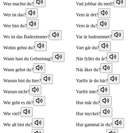
Was machst du?
Vad jobbar du med?
Wer ist das?
Vem är det?
Wer bist du?
Vem är du?
Wo ist das Badezimmer?
Var är badrummet?
Wohin gehst du?
Vart går du?
Wann hast du Geburtstag?
När fyller du år?
Wann gehst du?
När åker du?
Warum bist du hier?
Varför är du här?
Warum nicht?
Varför inte?
Wie geht es dir?
Hur mår du?
Wie viel?
Hur mycket?
Wie alt bist du?
Hur gammal är du?