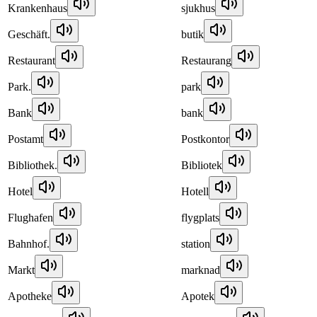
Krankenhaus
sjukhus
Geschäft.
butik
Restaurant
Restaurang
Park.
park
Bank
bank
Postamt
Postkontor
Bibliothek.
Bibliotek
Hotel
Hotell
Flughafen
flygplats
Bahnhof.
station
Markt
marknad
Apotheke
Apotek