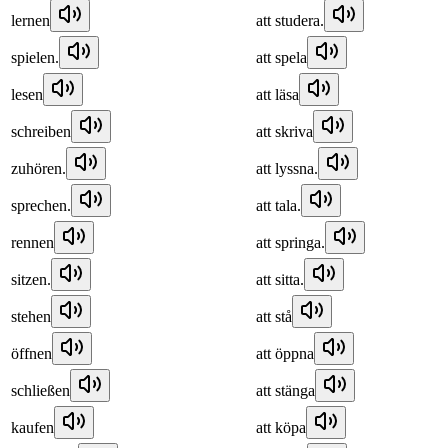
lernen
att studera.
spielen.
att spela
lesen
att läsa
schreiben
att skriva
zuhören.
att lyssna.
sprechen.
att tala.
rennen
att springa.
sitzen.
att sitta.
stehen
att stå
öffnen
att öppna
schließen
att stänga
kaufen
att köpa