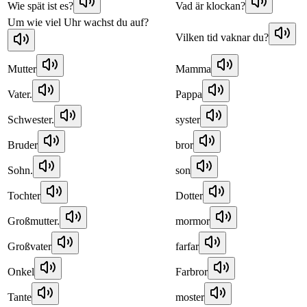
Wie spät ist es?
Vad är klockan?
Um wie viel Uhr wachst du auf?
Vilken tid vaknar du?
Mutter
Mamma
Vater.
Pappa
Schwester.
syster
Bruder
bror
Sohn.
son
Tochter
Dotter
Großmutter.
mormor
Großvater
farfar
Onkel
Farbror
Tante
moster