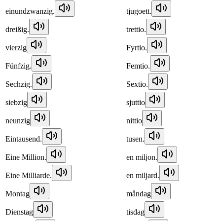
einundzwanzig.
tjugoett.
dreißig.
trettio.
vierzig
Fyrtio.
Fünfzig.
Femtio.
Sechzig.
Sextio.
siebzig
sjuttio
neunzig
nittio
Eintausend.
tusen.
Eine Million.
en miljon.
Eine Milliarde.
en miljard.
Montag
måndag
Dienstag
tisdag