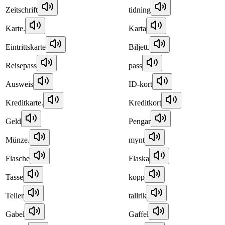
Zeitschrift
tidning
Karte.
Karta
Eintrittskarte
Biljett.
Reisepass
pass
Ausweis
ID-kort
Kreditkarte.
Kreditkort
Geld
Pengar
Münze.
mynt
Flasche
Flaska
Tasse
kopp
Teller
tallrik
Gabel
Gaffel