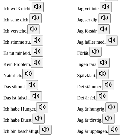
Ich weiß nicht.
Jag vet inte.
Ich sehe dich.
Jag ser dig.
Ich verstehe.
Jag förstår.
Ich stimme zu.
Jag håller med.
Es tut mir leid.
Förlåt.
Kein Problem.
Ingen fara.
Natürlich.
Självklart.
Das stimmt.
Det stämmer.
Das ist falsch.
Det är fel.
Ich habe Hunger.
Jag är hungrig.
Ich habe Durst.
Jag är törstig.
Ich bin beschäftigt.
Jag är upptagen.