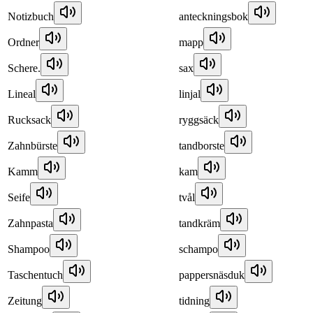
Notizbuch
anteckningsbok
Ordner
mapp
Schere.
sax
Lineal
linjal
Rucksack
ryggsäck
Zahnbürste
tandborste
Kamm
kam
Seife
tvål
Zahnpasta
tandkräm
Shampoo
schampo
Taschentuch
pappersnäsduk
Zeitung
tidning