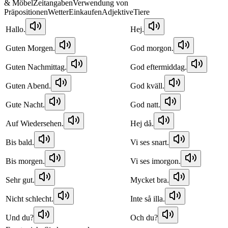
& Möbel
Zeitangaben
Verwendung von
Präpositionen
Wetter
Einkaufen
Adjektive
Tiere
Hallo.
Hej.
Guten Morgen.
God morgon.
Guten Nachmittag.
God eftermiddag.
Guten Abend.
God kväll.
Gute Nacht.
God natt.
Auf Wiedersehen.
Hej då.
Bis bald.
Vi ses snart.
Bis morgen.
Vi ses imorgon.
Sehr gut.
Mycket bra.
Nicht schlecht.
Inte så illa.
Und du?
Och du?