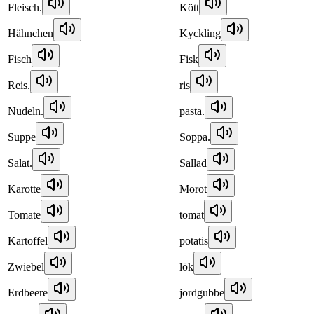
Fleisch.
Kött
Hähnchen
Kyckling
Fisch
Fisk
Reis.
ris
Nudeln.
pasta.
Suppe
Soppa.
Salat.
Sallad
Karotte
Morot
Tomate
tomat
Kartoffel
potatis
Zwiebel
lök
Erdbeere
jordgubbe