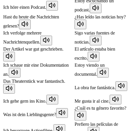
Estoy escuchando un
Ich höre einen Podcast.
podcast.
Hast du heute die Nachrichten
¿Has leído las noticias hoy?
gelesen?
Ich verfolge mehrere
Sigo varias fuentes de
Nachrichtenquellen.
noticias.
Der Artikel war gut geschrieben.
El artículo estaba bien
escrito.
Ich schaue mir eine Dokumentation
Estoy viendo un
an.
documental.
Das Theaterstück war fantastisch.
La obra fue fantástica.
Ich gehe gern ins Kino.
Me gusta ir al cine.
¿Cuál es tu género favorito?
Was ist dein Lieblingsgenre?
Prefiero las películas de
Ich bevorzuge Actionfilme.