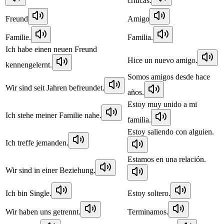
críticas.
Freund
Amigo
Familie.
Familia.
Ich habe einen neuen Freund
Hice un nuevo amigo.
kennengelernt.
Somos amigos desde hace
Wir sind seit Jahren befreundet.
años.
Estoy muy unido a mi
Ich stehe meiner Familie nahe.
familia.
Estoy saliendo con alguien.
Ich treffe jemanden.
Estamos en una relación.
Wir sind in einer Beziehung.
Ich bin Single.
Estoy soltero.
Wir haben uns getrennt.
Terminamos.