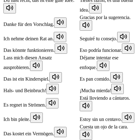
Du hast recht, das ist eine gute Idee.
Tienes razón, es una buena
idea.
Gracias por la sugerencia.
Danke für den Vorschlag.
Ich nehme deinen Rat an.
Seguiré tu consejo.
Das könnte funktionieren.
Eso podría funcionar.
Lass mich diesen Ansatz
Déjame intentar ese
ausprobieren.
enfoque.
Das ist ein Kinderspiel.
Es pan comido.
Hals- und Beinbruch!
¡Mucha mierda!
Está lloviendo a cántaros.
Es regnet in Strömen.
Ich bin pleite.
Estoy sin un centavo.
Cuesta un ojo de la cara.
Das kostet ein Vermögen.