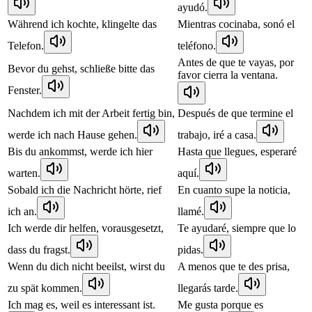
ayudó.
Während ich kochte, klingelte das
Mientras cocinaba, sonó el
Telefon.
teléfono.
Antes de que te vayas, por
Bevor du gehst, schließe bitte das
favor cierra la ventana.
Fenster.
Nachdem ich mit der Arbeit fertig bin,
Después de que termine el
werde ich nach Hause gehen.
trabajo, iré a casa.
Bis du ankommst, werde ich hier
Hasta que llegues, esperaré
warten.
aquí.
Sobald ich die Nachricht hörte, rief
En cuanto supe la noticia,
ich an.
llamé.
Ich werde dir helfen, vorausgesetzt,
Te ayudaré, siempre que lo
dass du fragst.
pidas.
Wenn du dich nicht beeilst, wirst du
A menos que te des prisa,
zu spät kommen.
llegarás tarde.
Ich mag es, weil es interessant ist.
Me gusta porque es