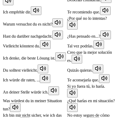
Ich empfehle dir.
Te recomiendo que.
¿Por qué no lo intentas?
Warum versuchst du es nicht?
Hast du darüber nachgedacht.
¿Has pensado en...?
Vielleicht könntest du.
Tal vez podrías.
Creo que la mejor solución
Ich denke, die beste Lösung ist.
es.
Du solltest vielleicht.
Quizás quieras.
Ich würde dir raten, ...
Te aconsejaría que.
Si yo fuera tú, lo haría.
An deiner Stelle würde ich.
Was würdest du in meiner Situation
¿Qué harías en mi situación?
tun?
Ich bin mir nicht sicher, wie ich das
No estoy seguro de cómo