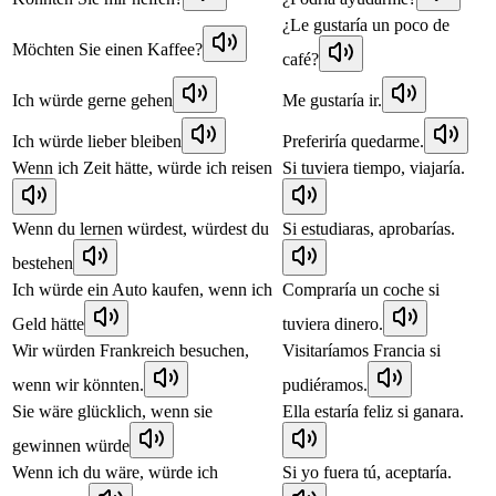
¿Le gustaría un poco de
Möchten Sie einen Kaffee?
café?
Ich würde gerne gehen
Me gustaría ir.
Ich würde lieber bleiben
Preferiría quedarme.
Wenn ich Zeit hätte, würde ich reisen
Si tuviera tiempo, viajaría.
Wenn du lernen würdest, würdest du
Si estudiaras, aprobarías.
bestehen
Ich würde ein Auto kaufen, wenn ich
Compraría un coche si
Geld hätte
tuviera dinero.
Wir würden Frankreich besuchen,
Visitaríamos Francia si
wenn wir könnten.
pudiéramos.
Sie wäre glücklich, wenn sie
Ella estaría feliz si ganara.
gewinnen würde
Wenn ich du wäre, würde ich
Si yo fuera tú, aceptaría.