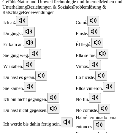
Gefühle
Natur und Umwelt
Technologie und Internet
Medien und
Unterhaltung
Beziehungen & Soziales
Problemlösung &
Ratschläge
Redewendungen
Ich aß.
Comí.
Du gingst.
Fuiste.
Er kam an.
Él llegó.
Sie ging weg.
Ella se fue.
Wir sahen.
Vimos.
Du hast es getan.
Lo hiciste.
Sie kamen.
Ellos vinieron.
Ich bin nicht gegangen.
No fui.
Du hast nicht gegessen.
No comiste.
Habré terminado para
Ich werde bis dahin fertig sein.
entonces.