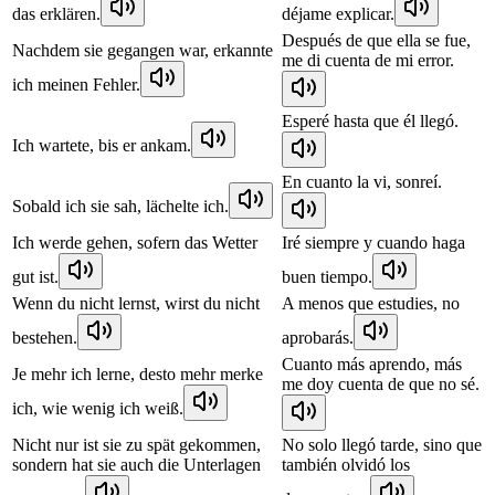
das erklären.
déjame explicar.
Después de que ella se fue,
Nachdem sie gegangen war, erkannte
me di cuenta de mi error.
ich meinen Fehler.
Esperé hasta que él llegó.
Ich wartete, bis er ankam.
En cuanto la vi, sonreí.
Sobald ich sie sah, lächelte ich.
Ich werde gehen, sofern das Wetter
Iré siempre y cuando haga
gut ist.
buen tiempo.
Wenn du nicht lernst, wirst du nicht
A menos que estudies, no
bestehen.
aprobarás.
Cuanto más aprendo, más
Je mehr ich lerne, desto mehr merke
me doy cuenta de que no sé.
ich, wie wenig ich weiß.
Nicht nur ist sie zu spät gekommen,
No solo llegó tarde, sino que
sondern hat sie auch die Unterlagen
también olvidó los