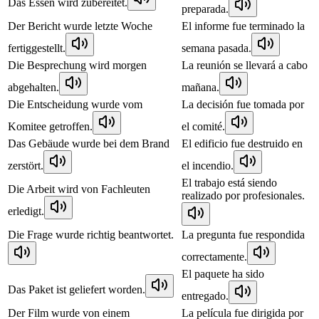
Das Essen wird zubereitet.
preparada.
Der Bericht wurde letzte Woche
El informe fue terminado la
fertiggestellt.
semana pasada.
Die Besprechung wird morgen
La reunión se llevará a cabo
abgehalten.
mañana.
Die Entscheidung wurde vom
La decisión fue tomada por
Komitee getroffen.
el comité.
Das Gebäude wurde bei dem Brand
El edificio fue destruido en
zerstört.
el incendio.
El trabajo está siendo
Die Arbeit wird von Fachleuten
realizado por profesionales.
erledigt.
Die Frage wurde richtig beantwortet.
La pregunta fue respondida
correctamente.
El paquete ha sido
Das Paket ist geliefert worden.
entregado.
Der Film wurde von einem
La película fue dirigida por