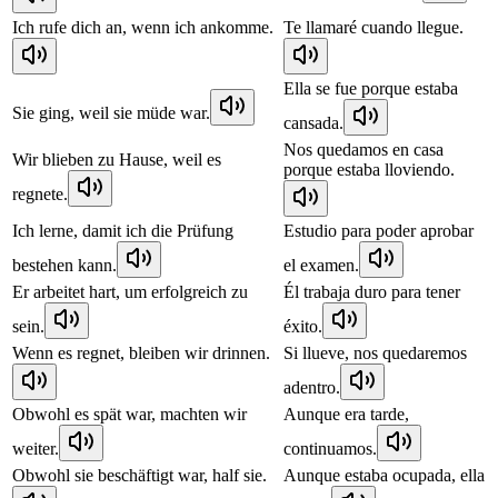
Ich rufe dich an, wenn ich ankomme.
Te llamaré cuando llegue.
Ella se fue porque estaba
Sie ging, weil sie müde war.
cansada.
Nos quedamos en casa
Wir blieben zu Hause, weil es
porque estaba lloviendo.
regnete.
Ich lerne, damit ich die Prüfung
Estudio para poder aprobar
bestehen kann.
el examen.
Er arbeitet hart, um erfolgreich zu
Él trabaja duro para tener
sein.
éxito.
Wenn es regnet, bleiben wir drinnen.
Si llueve, nos quedaremos
adentro.
Obwohl es spät war, machten wir
Aunque era tarde,
weiter.
continuamos.
Obwohl sie beschäftigt war, half sie.
Aunque estaba ocupada, ella