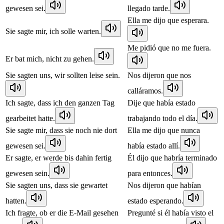
gewesen sei.
llegado tarde.
Ella me dijo que esperara.
Sie sagte mir, ich solle warten.
Me pidió que no me fuera.
Er bat mich, nicht zu gehen.
Sie sagten uns, wir sollten leise sein.
Nos dijeron que nos
calláramos.
Ich sagte, dass ich den ganzen Tag
Dije que había estado
gearbeitet hatte.
trabajando todo el día.
Sie sagte mir, dass sie noch nie dort
Ella me dijo que nunca
gewesen sei.
había estado allí.
Er sagte, er werde bis dahin fertig
Él dijo que habría terminado
gewesen sein.
para entonces.
Sie sagten uns, dass sie gewartet
Nos dijeron que habían
hatten.
estado esperando.
Ich fragte, ob er die E-Mail gesehen
Pregunté si él había visto el