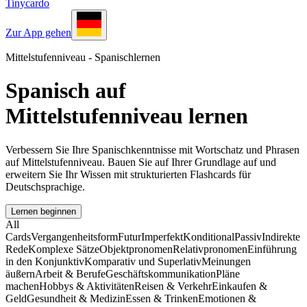
Tinycardo
Zur App gehen
Mittelstufenniveau - Spanischlernen
Spanisch auf
Mittelstufenniveau lernen
Verbessern Sie Ihre Spanischkenntnisse mit Wortschatz und Phrasen
auf Mittelstufenniveau. Bauen Sie auf Ihrer Grundlage auf und
erweitern Sie Ihr Wissen mit strukturierten Flashcards für
Deutschsprachige.
Lernen beginnen
All
Cards
Vergangenheitsform
Futur
Imperfekt
Konditional
Passiv
Indirekte
Rede
Komplexe Sätze
Objektpronomen
Relativpronomen
Einführung
in den Konjunktiv
Komparativ und Superlativ
Meinungen
äußern
Arbeit & Berufe
Geschäftskommunikation
Pläne
machen
Hobbys & Aktivitäten
Reisen & Verkehr
Einkaufen &
Geld
Gesundheit & Medizin
Essen & Trinken
Emotionen &