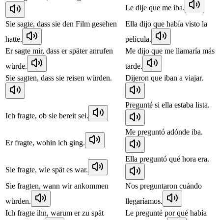
Le dije que me iba.
Sie sagte, dass sie den Film gesehen
Ella dijo que había visto la
hatte.
película.
Er sagte mir, dass er später anrufen
Me dijo que me llamaría más
würde.
tarde.
Sie sagten, dass sie reisen würden.
Dijeron que iban a viajar.
Pregunté si ella estaba lista.
Ich fragte, ob sie bereit sei.
Me preguntó adónde iba.
Er fragte, wohin ich ging.
Ella preguntó qué hora era.
Sie fragte, wie spät es war.
Sie fragten, wann wir ankommen
Nos preguntaron cuándo
würden.
llegaríamos.
Ich fragte ihn, warum er zu spät
Le pregunté por qué había