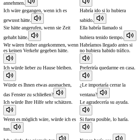
annehmen.
Ich wäre gegangen, wenn ich es
Habría ido si lo hubiera
gewusst hätte.
sabido.
Sie hätte angerufen, wenn sie Zeit
Ella habría llamado si
gehabt hätte.
hubiera tenido tiempo.
Wir wären früher angekommen, wenn
Habríamos llegado antes si
es keinen Verkehr gegeben hätte.
no hubiera habido tráfico.
Ich würde lieber zu Hause bleiben.
Preferiría quedarme en casa.
Würde es Ihnen etwas ausmachen,
¿Le importaría cerrar la
das Fenster zu schließen?
ventana?
Ich würde Ihre Hilfe sehr schätzen.
Le agradecería su ayuda.
Wenn es möglich wäre, würde ich es
Si fuera posible, lo haría.
tun.