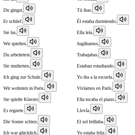
Du gingst.
Tú ibas.
Er schlief.
Él estaba durmiendo.
Sie las.
Ella leía.
Wir spielten.
Jugábamos.
Du arbeitetest.
Trabajabas.
Sie studierten.
Estaban estudiando.
Ich ging zur Schule.
Yo iba a la escuela.
Wir wohnten in Paris.
Vivíamos en París.
Sie spielte Klavier.
Ella tocaba el piano.
Es regnete.
Llovía.
Die Sonne schien.
El sol brillaba.
Ich war glücklich.
Yo estaba feliz.