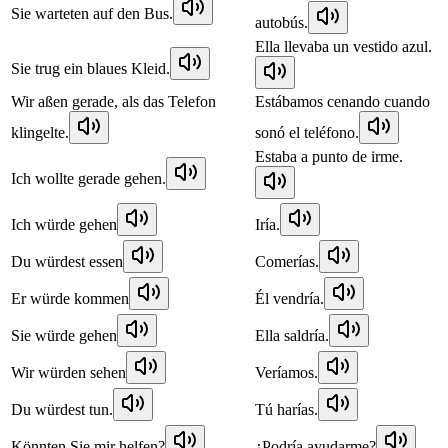
Sie warteten auf den Bus.
autobús.
Ella llevaba un vestido azul.
Sie trug ein blaues Kleid.
Wir aßen gerade, als das Telefon
Estábamos cenando cuando
klingelte.
sonó el teléfono.
Estaba a punto de irme.
Ich wollte gerade gehen.
Ich würde gehen
Iría.
Du würdest essen
Comerías.
Er würde kommen
Él vendría.
Sie würde gehen
Ella saldría.
Wir würden sehen
Veríamos.
Du würdest tun.
Tú harías.
Könnten Sie mir helfen?
¿Podría ayudarme?