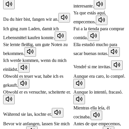
interesante.
Ya que estás aquí,
Da du hier bist, fangen wir an.
empecemos.
Ich ging zum Laden, damit ich
Fui a la tienda para comprar
Lebensmittel kaufen konnte.
comida.
Sie lernte fleißig, um gute Noten zu
Ella estudió mucho para
bekommen.
sacar buenas notas.
Ich werde kommen, wenn du mich
Vendré si me invitas.
einlädst.
Obwohl es teuer war, habe ich es
Aunque era caro, lo compré.
gekauft.
Obwohl er es versuchte, scheiterte er.
Aunque lo intentó, fracasó.
Mientras ella leía, él
Während sie las, kochte er.
cocinaba.
Bevor wir anfangen, lassen Sie mich
Antes de que empecemos,