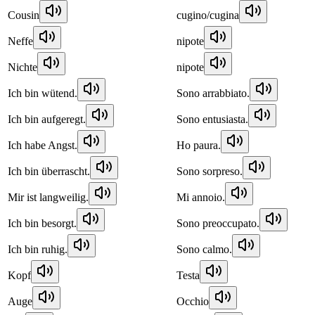
Cousin
cugino/cugina
Neffe
nipote
Nichte
nipote
Ich bin wütend.
Sono arrabbiato.
Ich bin aufgeregt.
Sono entusiasta.
Ich habe Angst.
Ho paura.
Ich bin überrascht.
Sono sorpreso.
Mir ist langweilig.
Mi annoio.
Ich bin besorgt.
Sono preoccupato.
Ich bin ruhig.
Sono calmo.
Kopf
Testa
Auge
Occhio