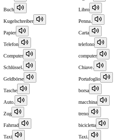
Buch
Libro
Kugelschreiber
Penna.
Papier
Carta
Telefon
telefono
Computer
computer
Schlüssel.
Chiave.
Geldbörse
Portafoglio
Tasche
borsa
Auto.
macchina
Zug
treno
Fahrrad
bicicletta
Taxi
Taxi.