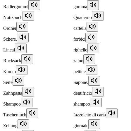
Radiergummi
gomma
Notizbuch
Quaderno
Ordner
cartella
Schere.
forbici
Lineal
righello
Rucksack
zaino
Kamm
pettine
Seife
Sapone.
Zahnpasta
dentifricio
Shampoo
shampoo
Taschentuch
fazzoletto di carta
Zeitung
giornale