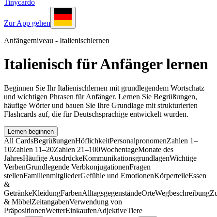
Tinycardo
Zur App gehen
Anfängerniveau - Italienischlernen
Italienisch für Anfänger lernen
Beginnen Sie Ihr Italienischlernen mit grundlegendem Wortschatz
und wichtigen Phrasen für Anfänger. Lernen Sie Begrüßungen,
häufige Wörter und bauen Sie Ihre Grundlage mit strukturierten
Flashcards auf, die für Deutschsprachige entwickelt wurden.
Lernen beginnen
All Cards
Begrüßungen
Höflichkeit
Personalpronomen
Zahlen 1–
10
Zahlen 11–20
Zahlen 21–100
Wochentage
Monate des
Jahres
Häufige Ausdrücke
Kommunikationsgrundlagen
Wichtige
Verben
Grundlegende Verbkonjugationen
Fragen
stellen
Familienmitglieder
Gefühle und Emotionen
Körperteile
Essen
&
Getränke
Kleidung
Farben
Alltagsgegenstände
Orte
Wegbeschreibung
Z
& Möbel
Zeitangaben
Verwendung von
Präpositionen
Wetter
Einkaufen
Adjektive
Tiere