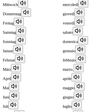
Mittwoch
mercoledì
Donnerstag
giovedì
Freitag
venerdì
Samstag
sabato
Sonntag
domenica
Januar
gennaio
Februar
febbraio
März
marzo.
April
aprile
Mai
maggio
Juni
giugno
Juli
luglio