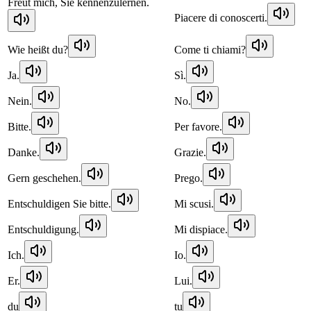
Freut mich, Sie kennenzulernen.
Piacere di conoscerti.
Wie heißt du?
Come ti chiami?
Ja.
Sì.
Nein.
No.
Bitte.
Per favore.
Danke.
Grazie.
Gern geschehen.
Prego.
Entschuldigen Sie bitte.
Mi scusi.
Entschuldigung.
Mi dispiace.
Ich.
Io.
Er.
Lui.
du
tu