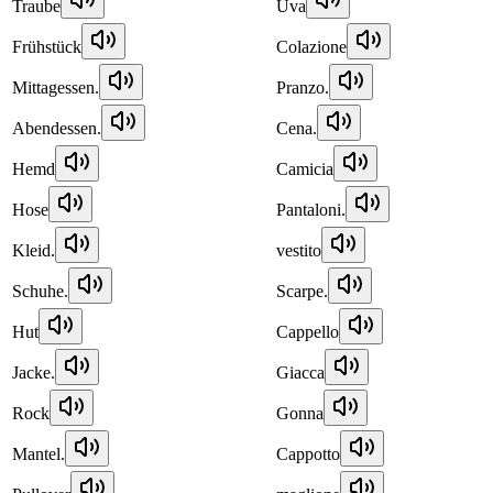
Traube
Uva
Frühstück
Colazione
Mittagessen.
Pranzo.
Abendessen.
Cena.
Hemd
Camicia
Hose
Pantaloni.
Kleid.
vestito
Schuhe.
Scarpe.
Hut
Cappello
Jacke.
Giacca
Rock
Gonna
Mantel.
Cappotto