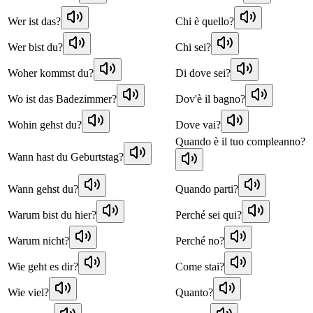
Wer ist das?
Chi è quello?
Wer bist du?
Chi sei?
Woher kommst du?
Di dove sei?
Wo ist das Badezimmer?
Dov'è il bagno?
Wohin gehst du?
Dove vai?
Quando è il tuo compleanno?
Wann hast du Geburtstag?
Wann gehst du?
Quando parti?
Warum bist du hier?
Perché sei qui?
Warum nicht?
Perché no?
Wie geht es dir?
Come stai?
Wie viel?
Quanto?