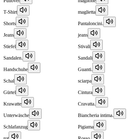
Pullover
maglione
T-Shirt
maglietta
Shorts
Pantaloncini.
Jeans
jeans
Stiefel
Stivali
Sandalen.
Sandali
Handschuhe
Guanti.
Schal
sciarpa
Gürtel
Cintura
Krawatte
Cravatta.
Unterwäsche
Biancheria intima.
Schlafanzug
Pigiama
rot
Rosso.