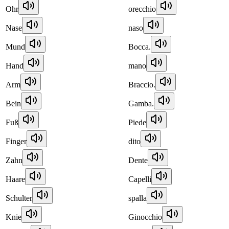
Ohr
orecchio
Nase
naso
Mund
Bocca.
Hand
mano
Arm
Braccio.
Bein
Gamba.
Fuß
Piede
Finger
dito
Zahn
Dente
Haare
Capelli
Schulter
spalla
Knie
Ginocchio