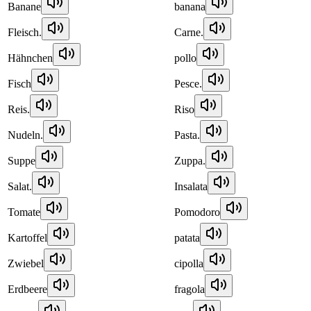
Banane
banana
Fleisch.
Carne.
Hähnchen
pollo
Fisch
Pesce.
Reis.
Riso
Nudeln.
Pasta.
Suppe
Zuppa.
Salat.
Insalata
Tomate
Pomodoro
Kartoffel
patata
Zwiebel
cipolla
Erdbeere
fragola