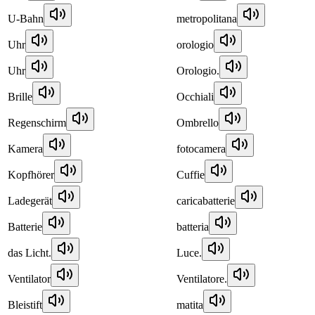
U-Bahn
metropolitana
Uhr
orologio
Uhr
Orologio.
Brille
Occhiali
Regenschirm
Ombrello
Kamera
fotocamera
Kopfhörer
Cuffie
Ladegerät
caricabatterie
Batterie
batteria
das Licht.
Luce.
Ventilator
Ventilatore.
Bleistift
matita