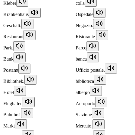
Kleber
colla
Krankenhaus
Ospedale
Geschäft.
Negozio.
Restaurant
Ristorante.
Park.
Parco
Bank
banca
Postamt
Ufficio postale.
Bibliothek.
biblioteca
Hotel
albergo
Flughafen
Aeroporto
Bahnhof.
Stazione
Markt
Mercato.