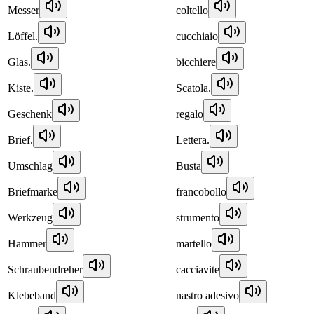
Messer
coltello
Löffel.
cucchiaio
Glas.
bicchiere
Kiste.
Scatola.
Geschenk
regalo
Brief.
Lettera.
Umschlag
Busta
Briefmarke
francobollo
Werkzeug
strumento
Hammer
martello
Schraubendreher
cacciavite
Klebeband
nastro adesivo