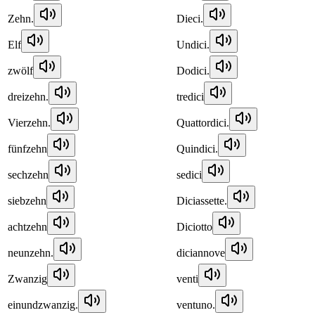
Zehn.
Dieci.
Elf
Undici.
zwölf
Dodici.
dreizehn.
tredici
Vierzehn.
Quattordici.
fünfzehn
Quindici.
sechzehn
sedici
siebzehn
Diciassette.
achtzehn
Diciotto
neunzehn.
diciannove
Zwanzig
venti
einundzwanzig.
ventuno.