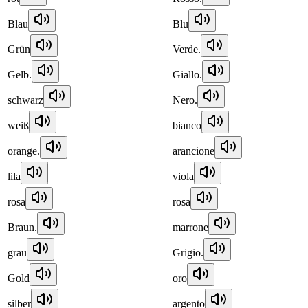
Blau
Blu
Grün
Verde.
Gelb.
Giallo.
schwarz
Nero.
weiß
bianco
orange.
arancione
lila
viola
rosa
rosa
Braun.
marrone
grau
Grigio.
Gold
oro
silber
argento