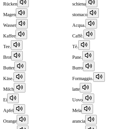
Rücken
schiena
Magen
stomaco
Wasser
Acqua.
Kaffee
Caffè.
Tee.
Tè.
Brot
Pane.
Butter
Burro
Käse.
Formaggio.
Milch
latte
Ei
Uovo
Apfel
Mela
Orange
arancia