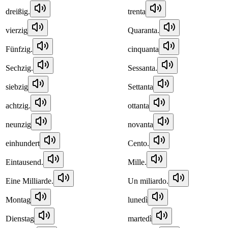
dreißig.
trenta
vierzig
Quaranta.
Fünfzig.
cinquanta
Sechzig.
Sessanta.
siebzig
Settanta
achtzig.
ottanta
neunzig
novanta
einhundert
Cento.
Eintausend.
Mille.
Eine Milliarde.
Un miliardo.
Montag
lunedì
Dienstag
martedì