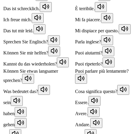
Das ist schrecklich.
È terribile.
Ich freue mich.
Mi fa piacere.
Das tut mir leid.
Mi dispiace per questo.
Sprechen Sie Englisch?
Parla inglese?
Können Sie mir helfen?
Puoi aiutarmi?
Kannst du das wiederholen?
Puoi ripeterlo?
Können Sie etwas langsamer
Puoi parlare più lentamente?
sprechen?
Was bedeutet das?
Cosa significa questo?
sein
Essere.
haben
Avere.
gehen
Andare.