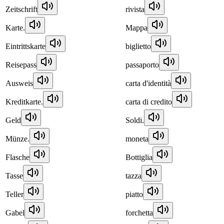
Zeitschrift
rivista
Karte.
Mappa
Eintrittskarte
biglietto
Reisepass
passaporto
Ausweis
carta d'identità
Kreditkarte.
carta di credito
Geld
Soldi.
Münze.
moneta
Flasche
Bottiglia
Tasse
tazza
Teller
piatto
Gabel
forchetta