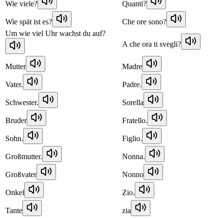
Wie viele?
Quanti?
Wie spät ist es?
Che ore sono?
Um wie viel Uhr wachst du auf?
A che ora ti svegli?
Mutter
Madre
Vater.
Padre.
Schwester.
Sorella
Bruder
Fratello.
Sohn.
Figlio.
Großmutter.
Nonna.
Großvater
Nonno
Onkel
Zio.
Tante
zia