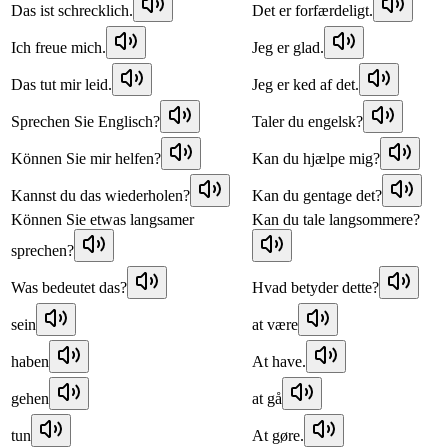
Das ist schrecklich.
Det er forfærdeligt.
Ich freue mich.
Jeg er glad.
Das tut mir leid.
Jeg er ked af det.
Sprechen Sie Englisch?
Taler du engelsk?
Können Sie mir helfen?
Kan du hjælpe mig?
Kannst du das wiederholen?
Kan du gentage det?
Können Sie etwas langsamer
Kan du tale langsommere?
sprechen?
Was bedeutet das?
Hvad betyder dette?
sein
at være
haben
At have.
gehen
at gå
tun
At gøre.