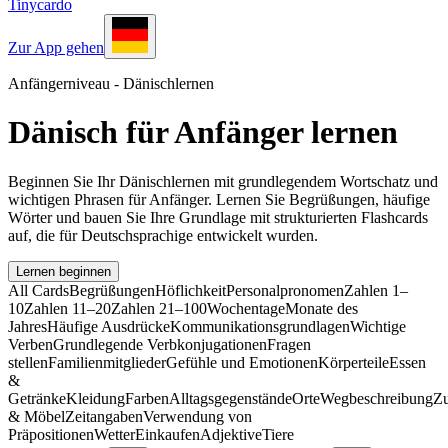
Tinycardo
Zur App gehen
Anfängerniveau - Dänischlernen
Dänisch für Anfänger lernen
Beginnen Sie Ihr Dänischlernen mit grundlegendem Wortschatz und
wichtigen Phrasen für Anfänger. Lernen Sie Begrüßungen, häufige
Wörter und bauen Sie Ihre Grundlage mit strukturierten Flashcards
auf, die für Deutschsprachige entwickelt wurden.
Lernen beginnen
All Cards
Begrüßungen
Höflichkeit
Personalpronomen
Zahlen 1–
10
Zahlen 11–20
Zahlen 21–100
Wochentage
Monate des
Jahres
Häufige Ausdrücke
Kommunikationsgrundlagen
Wichtige
Verben
Grundlegende Verbkonjugationen
Fragen
stellen
Familienmitglieder
Gefühle und Emotionen
Körperteile
Essen
&
Getränke
Kleidung
Farben
Alltagsgegenstände
Orte
Wegbeschreibung
Z
& Möbel
Zeitangaben
Verwendung von
Präpositionen
Wetter
Einkaufen
Adjektive
Tiere