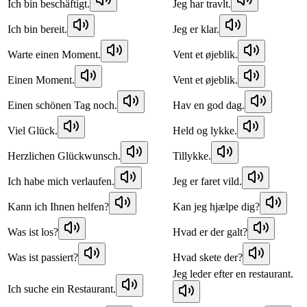
Ich bin beschäftigt.
Jeg har travlt.
Ich bin bereit.
Jeg er klar.
Warte einen Moment.
Vent et øjeblik.
Einen Moment.
Vent et øjeblik.
Einen schönen Tag noch.
Hav en god dag.
Viel Glück.
Held og lykke.
Herzlichen Glückwunsch.
Tillykke.
Ich habe mich verlaufen.
Jeg er faret vild.
Kann ich Ihnen helfen?
Kan jeg hjælpe dig?
Was ist los?
Hvad er der galt?
Was ist passiert?
Hvad skete der?
Jeg leder efter en restaurant.
Ich suche ein Restaurant.