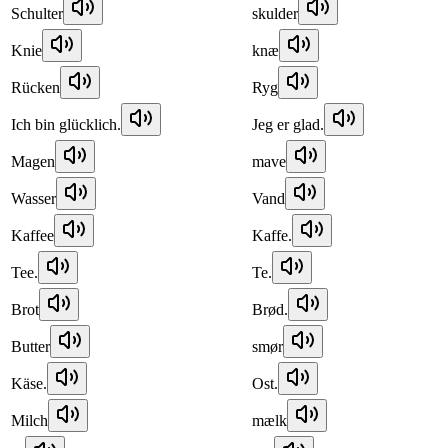
Schulter
skulder
Knie
knæ
Rücken
Ryg
Ich bin glücklich.
Jeg er glad.
Magen
mave
Wasser
Vand
Kaffee
Kaffe.
Tee.
Te.
Brot
Brød.
Butter
smør
Käse.
Ost.
Milch
mælk