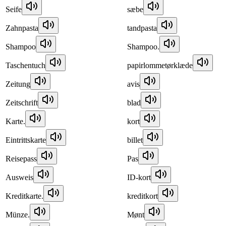
Seife
sæbe
Zahnpasta
tandpasta
Shampoo
Shampoo.
Taschentuch
papirlommetørklæde
Zeitung
avis
Zeitschrift
blad
Karte.
kort
Eintrittskarte
billet
Reisepass
Pas
Ausweis
ID-kort
Kreditkarte.
kreditkort
Münze.
Mønt