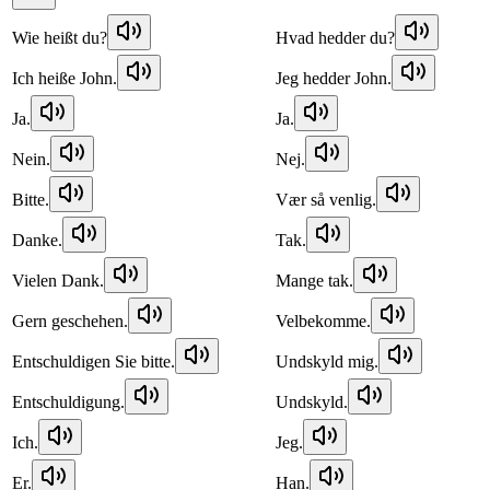
Wie heißt du?
Hvad hedder du?
Ich heiße John.
Jeg hedder John.
Ja.
Ja.
Nein.
Nej.
Bitte.
Vær så venlig.
Danke.
Tak.
Vielen Dank.
Mange tak.
Gern geschehen.
Velbekomme.
Entschuldigen Sie bitte.
Undskyld mig.
Entschuldigung.
Undskyld.
Ich.
Jeg.
Er.
Han.