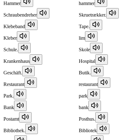
Hammer
hammer
Schraubendreher
Skruetrækker.
Klebeband
Tape.
Kleber
lim
Schule.
Skole
Krankenhaus
Hospital
Geschäft.
Butik.
Restaurant
restaurant
Park.
park
Bank
bank
Postamt
Posthus.
Bibliothek.
Bibliotek