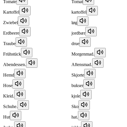
Tomate
Tomat
Kartoffel
kartoffel
Zwiebel
løg
Erdbeere
jordbær
Traube
drue
Frühstück
Morgenmad.
Abendessen.
Aftensmad.
Hemd
Skjorte
Hose
bukser
Kleid.
kjole
Schuhe.
Sko
Hut
hat.