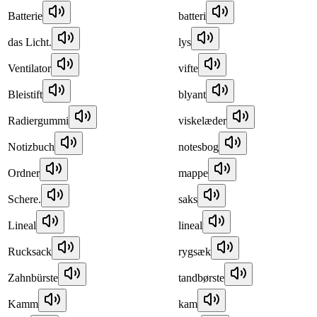
Batterie
batteri
das Licht.
lys
Ventilator
vifte
Bleistift
blyant
Radiergummi
viskelæder
Notizbuch
notesbog
Ordner
mappe
Schere.
saks
Lineal
lineal
Rucksack
rygsæk
Zahnbürste
tandbørste
Kamm
kam