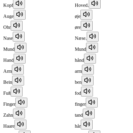
Kopf
Hoved.
Auge
øje
Ohr
øre
Nase
Næse.
Mund
Mund
Hand
hånd
Arm
arm
Bein
ben
Fuß
fod
Finger
finger
Zahn
tand
Haare
hår