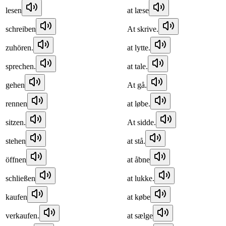
lesen
at læse
schreiben
At skrive.
zuhören.
at lytte.
sprechen.
at tale.
gehen
At gå.
rennen
at løbe.
sitzen.
At sidde.
stehen
at stå.
öffnen
at åbne
schließen
at lukke.
kaufen
at købe
verkaufen.
at sælge