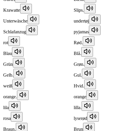
Krawatte
Slips.
Unterwäsche
undertøj
Schlafanzug
pyjamas
rot
Rød.
Blau
Blå.
Grün
Grøn.
Gelb.
Gul.
weiß
Hvid.
orange.
orange
lila
lilla.
rosa
lyserød
Braun.
Brun