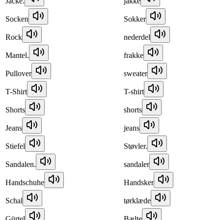
Jacke.
jakke
Socken
Sokker
Rock
nederdel
Mantel.
frakke
Pullover
sweater
T-Shirt
T-shirt
Shorts
shorts
Jeans
jeans
Stiefel
Støvler.
Sandalen.
sandaler
Handschuhe
Handsker
Schal
tørklæde
Gürtel
Bælte