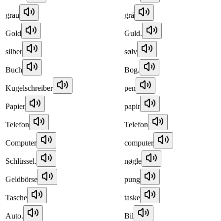
grau
grå
Gold
Guld.
silber
sølv
Buch
Bog.
Kugelschreiber
pen
Papier
papir
Telefon
Telefon
Computer
computer
Schlüssel.
nøgle
Geldbörse
pung
Tasche
taske
Auto.
Bil