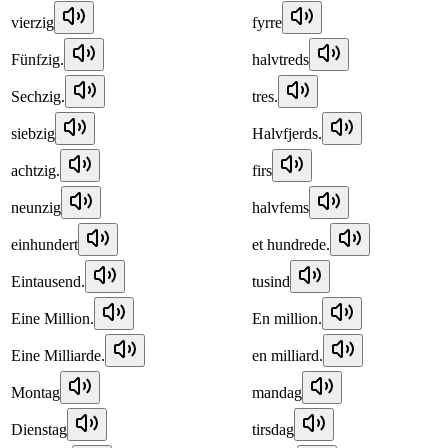
vierzig
fyrre
Fünfzig.
halvtreds
Sechzig.
tres.
siebzig
Halvfjerds.
achtzig.
firs
neunzig
halvfems
einhundert
et hundrede.
Eintausend.
tusind
Eine Million.
En million.
Eine Milliarde.
en milliard.
Montag
mandag
Dienstag
tirsdag