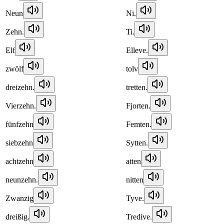
Neun
Ni.
Zehn.
Ti.
Elf
Elleve.
zwölf
tolv
dreizehn.
tretten.
Vierzehn.
Fjorten.
fünfzehn
Femten.
siebzehn
Sytten.
achtzehn
atten
neunzehn.
nitten
Zwanzig
Tyve.
dreißig.
Tredive.