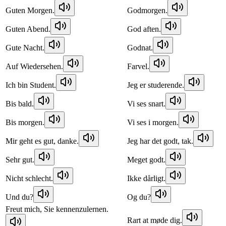
Guten Morgen.
Godmorgen.
Guten Abend.
God aften.
Gute Nacht.
Godnat.
Auf Wiedersehen.
Farvel.
Ich bin Student.
Jeg er studerende.
Bis bald.
Vi ses snart.
Bis morgen.
Vi ses i morgen.
Mir geht es gut, danke.
Jeg har det godt, tak.
Sehr gut.
Meget godt.
Nicht schlecht.
Ikke dårligt.
Und du?
Og du?
Freut mich, Sie kennenzulernen.
Rart at møde dig.