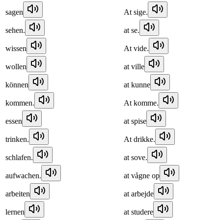
sagen
At sige.
sehen.
at se.
wissen
At vide.
wollen
at ville
können
at kunne
kommen.
At komme.
essen
at spise
trinken.
At drikke.
schlafen.
at sove.
aufwachen.
at vågne op
arbeiten
at arbejde
lernen
at studere