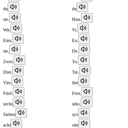
du
du
sie.
Hun.
Wir.
Vi.
Eins.
En.
sie.
De.
Zwei.
To.
Drei.
Tre.
Vier.
fire
Fünf.
Fem.
sechs
seks.
Sieben
syv
acht
otte