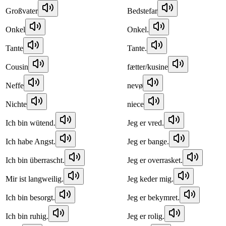
Großvater
Bedstefar
Onkel
Onkel.
Tante
Tante.
Cousin
fætter/kusine
Neffe
nevø
Nichte
niece
Ich bin wütend.
Jeg er vred.
Ich habe Angst.
Jeg er bange.
Ich bin überrascht.
Jeg er overrasket.
Mir ist langweilig.
Jeg keder mig.
Ich bin besorgt.
Jeg er bekymret.
Ich bin ruhig.
Jeg er rolig.