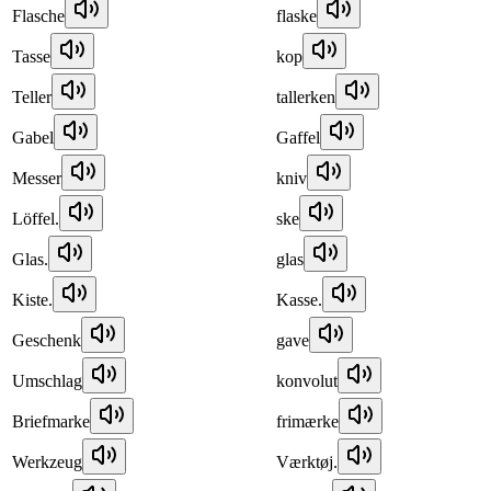
Flasche
flaske
Tasse
kop
Teller
tallerken
Gabel
Gaffel
Messer
kniv
Löffel.
ske
Glas.
glas
Kiste.
Kasse.
Geschenk
gave
Umschlag
konvolut
Briefmarke
frimærke
Werkzeug
Værktøj.