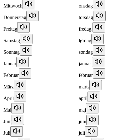
Mittwoch
onsdag
Donnerstag
torsdag
Freitag
fredag.
Samstag
lørdag
Sonntag
søndag
Januar
januar.
Februar
februar
März
marts
April
april
Mai
maj
Juni
juni
Juli
juli