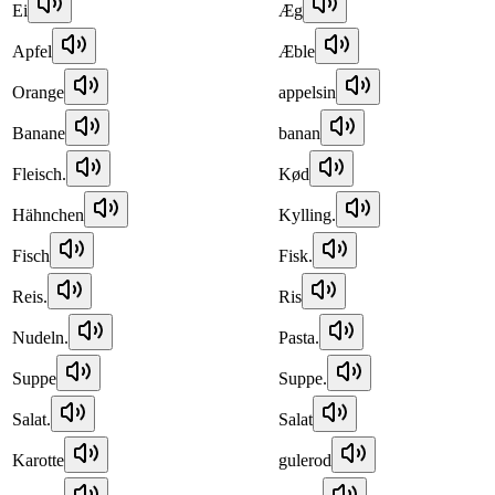
Ei
Æg
Apfel
Æble
Orange
appelsin
Banane
banan
Fleisch.
Kød
Hähnchen
Kylling.
Fisch
Fisk.
Reis.
Ris
Nudeln.
Pasta.
Suppe
Suppe.
Salat.
Salat
Karotte
gulerod