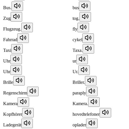
Bus.
bus
Zug
tog.
Flugzeug.
fly
Fahrrad
cykel
Taxi
Taxa.
Uhr
ur
Uhr
Ur.
Brille
Briller.
Regenschirm
paraply
Kamera
Kamera.
Kopfhörer
hovedtelefoner
Ladegerät
oplader