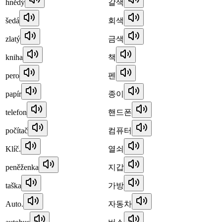
hnědý
갈색
šedá
회색
zlatý
금색
kniha
책
pero
펜
papír
종이
telefon
핸드폰
počítač
컴퓨터
Klíč.
열쇠
peněženka
지갑
taška
가방
Auto.
자동차