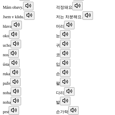
Mám obavy.
걱정돼요
Jsem v klidu.
저는 차분해요.
hlava
머리
oko
눈
ucho
귀
nos
코
ústa
입
ruka
손
paže
팔
noha
다리
noha
발
prst
손가락