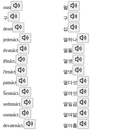
osm
팔
구
구
deset
십
jedenáct.
열하나
dvanáct
열둘
třináct.
열셋
čtrnáct
열넷
patnáct
열다섯
Šestnáct.
열여섯
sedmnáct.
열일곱
osmnáct.
열여덟
devatenáct.
열아홉