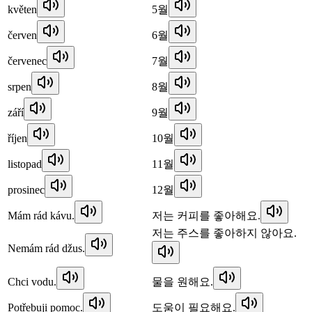
květen
5월
červen
6월
červenec
7월
srpen
8월
září
9월
říjen
10월
listopad
11월
prosinec
12월
Mám rád kávu.
저는 커피를 좋아해요.
저는 주스를 좋아하지 않아요.
Nemám rád džus.
Chci vodu.
물을 원해요.
Potřebuji pomoc.
도움이 필요해요.