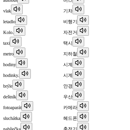
autobus
버스
vlak
기차
letadlo
비행기
Kolo.
자전거
taxi
택시
metro
지하철
hodiny
시계
hodinky.
시계
brýle
안경
deštník
우산
fotoaparát
카메라
sluchátka
헤드폰
nabíječka
충전기