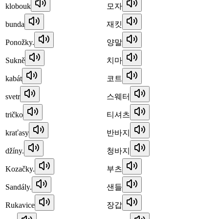
klobouk
모자
bunda
재킷
Ponožky.
양말
Sukně
치마
kabát
코트
svetr
스웨터
tričko
티셔츠
kraťasy
반바지
džíny.
청바지
Kozačky.
부츠
Sandály.
샌들
Rukavice
장갑