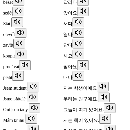
běžet
달리다
sedět
앉아요
Stát.
서다
otevřít
열다
zavřít
닫다
koupit
사요
prodávat
팔아요
platit
내다
Jsem student.
저는 학생이에요
Jsme přátelé.
우리는 친구예요.
Oni jsou tady.
그들이 여기 있어요.
Mám knihu.
저는 책이 있어요.