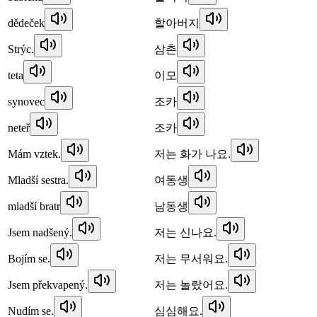
dědeček
할아버지
Strýc.
삼촌
teta
이모
synovec
조카
neteř
조카
Mám vztek.
저는 화가 나요.
Mladší sestra.
여동생
mladší bratr
남동생
Jsem nadšený.
저는 신나요.
Bojím se.
저는 무서워요.
Jsem překvapený.
저는 놀랐어요.
Nudím se.
심심해요.