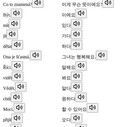
Co to znamená?
이게 무슨 뜻이에요?
Být.
이에요
mít
있다
jít
가다
dělat
하다
Ona je šťastná.
그녀는 행복해요.
Říci.
말해요
vidět
봐요
Vědět.
알다
chtít
원하다
Moci.
할 수 있어요
přijít
오다