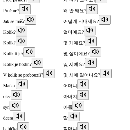
Proč ne?
왜 안 돼요?
Jak se máš?
어떻게 지내세요?
Kolik?
얼마예요?
Kolik?
몇 개예요?
Kolik ti je?
몇 살이에요?
Kolik je hodin?
몇 시예요?
V kolik se probouzíš?
몇 시에 일어나요?
Matka.
어머니
otec
아버지
syn
아들
dcera
딸
babička
할머니