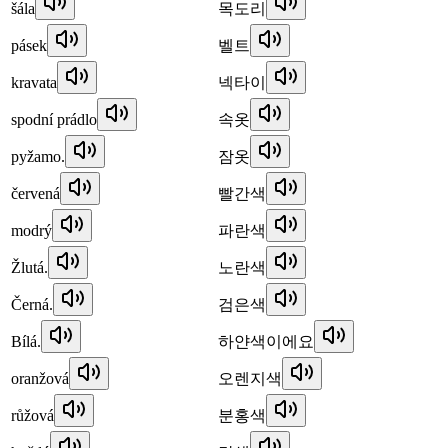
šála
목도리
pásek
벨트
kravata
넥타이
spodní prádlo
속옷
pyžamo.
잠옷
červená
빨간색
modrý
파란색
Žlutá.
노란색
Černá.
검은색
Bílá.
하얀색이에요
oranžová
오렌지색
růžová
분홍색