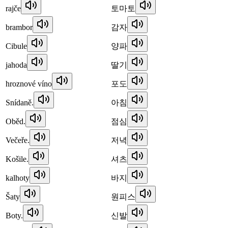
rajče
토마토
brambor
감자
Cibule
양파
jahoda
딸기
hroznové víno
포도
Snídaně.
아침
Oběd.
점심
Večeře.
저녁
Košile.
셔츠
kalhoty
바지
Šaty
원피스
Boty.
신발