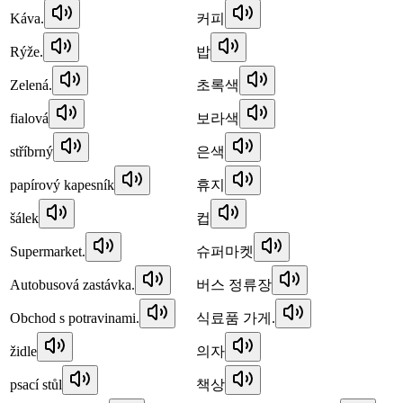
Káva.
커피
Rýže.
밥
Zelená.
초록색
fialová
보라색
stříbrný
은색
papírový kapesník
휴지
šálek
컵
Supermarket.
슈퍼마켓
Autobusová zastávka.
버스 정류장
Obchod s potravinami.
식료품 가게.
židle
의자
psací stůl
책상