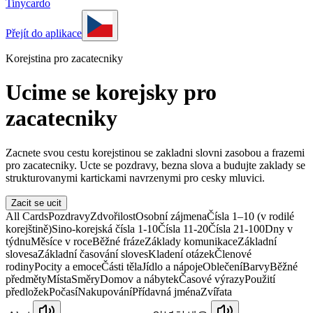
Tinycardo
Přejít do aplikace
Korejstina pro zacatecniky
Ucime se korejsky pro
zacatecniky
Zacnete svou cestu korejstinou se zakladni slovni zasobou a frazemi
pro zacatecniky. Ucte se pozdravy, bezna slova a budujte zaklady se
strukturovanymi kartickami navrzenymi pro cesky mluvici.
Zacit se ucit
All Cards
Pozdravy
Zdvořilost
Osobní zájmena
Čísla 1–10 (v rodilé
korejštině)
Sino-korejská čísla 1-10
Čísla 11-20
Čísla 21-100
Dny v
týdnu
Měsíce v roce
Běžné fráze
Základy komunikace
Základní
slovesa
Základní časování sloves
Kladení otázek
Členové
rodiny
Pocity a emoce
Části těla
Jídlo a nápoje
Oblečení
Barvy
Běžné
předměty
Místa
Směry
Domov a nábytek
Časové výrazy
Použití
předložek
Počasí
Nakupování
Přídavná jména
Zvířata