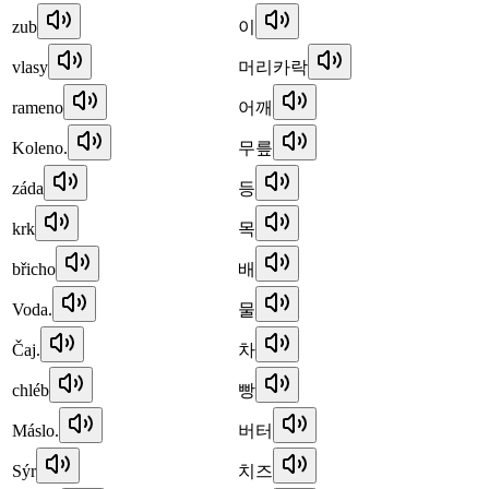
zub
이
vlasy
머리카락
rameno
어깨
Koleno.
무릎
záda
등
krk
목
břicho
배
Voda.
물
Čaj.
차
chléb
빵
Máslo.
버터
Sýr
치즈