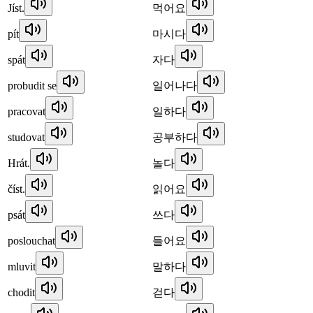
Jíst.
먹어요
pít
마시다
spát
자다
probudit se
일어나다
pracovat
일하다
studovat
공부하다
Hrát.
놀다
číst.
읽어요
psát
쓰다
poslouchat
들어요
mluvit
말하다
chodit
걷다