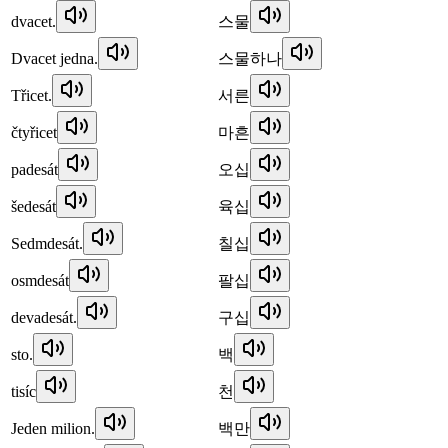
dvacet.
스물
Dvacet jedna.
스물하나
Třicet.
서른
čtyřicet
마흔
padesát
오십
šedesát
육십
Sedmdesát.
칠십
osmdesát
팔십
devadesát.
구십
sto.
백
tisíc
천
Jeden milion.
백만