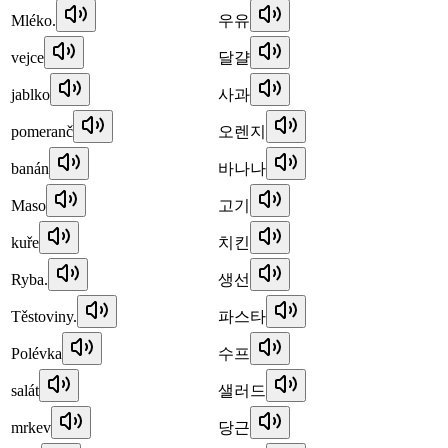
Mléko.
우유
vejce
달걀
jablko
사과
pomeranč
오렌지
banán
바나나
Maso
고기
kuře
치킨
Ryba.
생선
Těstoviny.
파스타
Polévka
수프
salát
샐러드
mrkev
당근