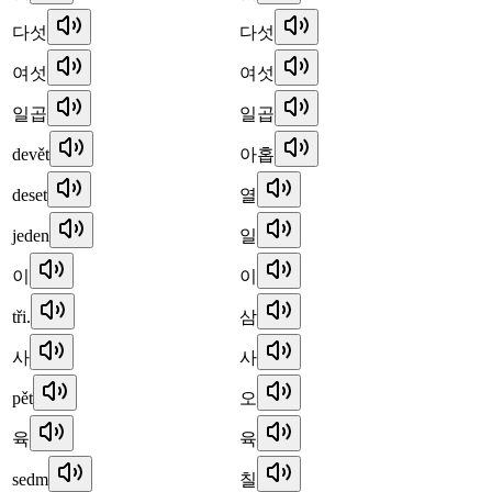
다섯
다섯
여섯
여섯
일곱
일곱
devět
아홉
deset
열
jeden
일
이
이
tři.
삼
사
사
pět
오
육
육
sedm
칠