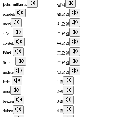
jedna miliarda.
십억
pondělí
월요일
úterý
화요일
středa
수요일
čtvrtek
목요일
Pátek.
금요일
Sobota.
토요일
neděle
일요일
leden
1월
únor
2월
březen
3월
duben
4월