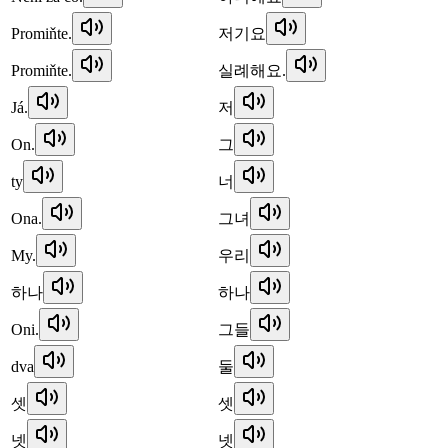
Promiňte.
저기요
Promiňte.
실례해요.
Já.
저
On.
그
ty
너
Ona.
그녀
My.
우리
하나
하나
Oni.
그들
dva
둘
셋
셋
넷
넷