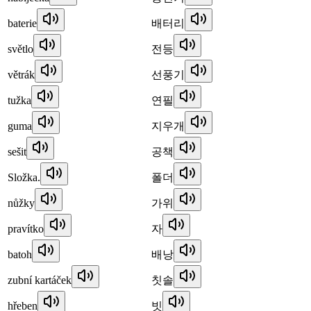
baterie
배터리
světlo
전등
větrák
선풍기
tužka
연필
guma
지우개
sešit
공책
Složka.
폴더
nůžky
가위
pravítko
자
batoh
배낭
zubní kartáček
칫솔
hřeben
빗