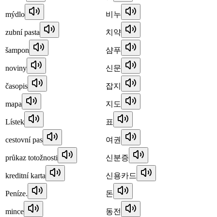
mýdlo
비누
zubní pasta
치약
šampon
샴푸
noviny
신문
časopis
잡지
mapa
지도
Lístek
표
cestovní pas
여권
průkaz totožnosti
신분증
kreditní karta
신용카드
Peníze.
돈
mince
동전