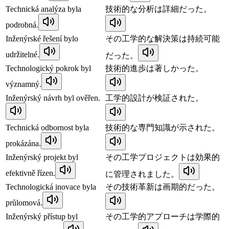
Technická analýza byla
技術的な分析は詳細だった。
podrobná.
Inženýrské řešení bylo
その工学的な解決策は持続可能
udržitelné.
だった。
Technologický pokrok byl
技術的進歩は著しかった。
významný.
Inženýrský návrh byl ověřen.
工学的設計が検証された。
Technická odbornost byla
技術的な専門知識が示された。
prokázána.
Inženýrský projekt byl
その工学プロジェクトは効果的
efektivně řízen.
に管理されました。
Technologická inovace byla
その技術革新は画期的だった。
průlomová.
Inženýrský přístup byl
その工学的アプローチは学際的