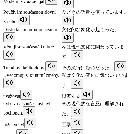
Moderní výraz se ujal.
Používám současnou slovní
今どきの語彙を使っています。
zásobu.
Došlo ke kulturnímu posunu.
文化的な変化が起こった。
Věnuji se současné kultuře.
私は現代文化に関わっていま
す。
Trend byl krátkodobý.
その流行は短命だった。
Uvědomuji si kulturní změny.
私は文化の変化に気づいていま
す。
uvažovat
思索する
Odkaz na současnost byl
その現代的な言及は理解され
pochopen.
た。
Inženýrství
工学