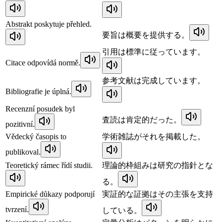
Abstrakt poskytuje přehled.
要旨は概要を提供する。
引用は標準に従っています。
Citace odpovídá normě.
参考文献は完成しています。
Bibliografie je úplná.
Recenzní posudek byl
査読は肯定的だった。
pozitivní.
Vědecký časopis to
学術雑誌がそれを掲載した。
publikoval.
Teoretický rámec řídí studii.
理論的枠組みは研究の指針とな
る。
Empirické důkazy podporují
実証的な証拠はその主張を支持
tvrzení.
している。