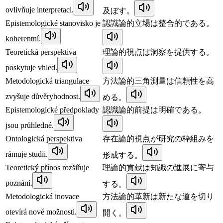
ovlivňuje interpretaci.
及ぼす。
Epistemologické stanovisko je
認識論的立場は整合的である。
koherentní.
Teoretická perspektiva
理論的視点は洞察を提供する。
poskytuje vhled.
Metodologická triangulace
方法論的三角測量は信頼性を高
zvyšuje důvěryhodnost.
める。
Epistemologické předpoklady
認識論的前提は明確である。
jsou průhledné.
Ontologická perspektiva
存在論的視点が研究の枠組みを
rámuje studii.
形成する。
Teoretický přínos rozšiřuje
理論的貢献は知識の進展に寄与
poznání.
する。
Metodologická inovace
方法論的革新は新たな道を切り
otevírá nové možnosti.
開く。