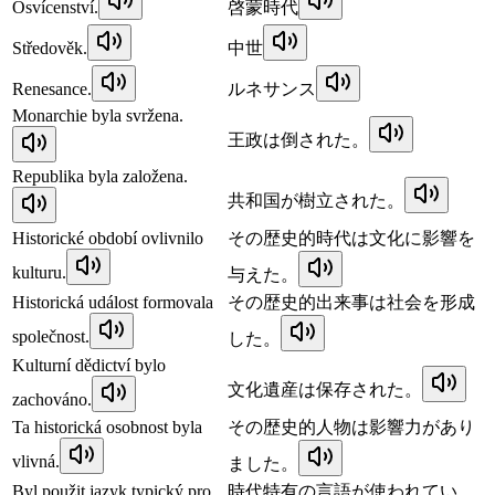
Osvícenství.
啓蒙時代
Středověk.
中世
Renesance.
ルネサンス
Monarchie byla svržena.
王政は倒された。
Republika byla založena.
共和国が樹立された。
Historické období ovlivnilo
その歴史的時代は文化に影響を
kulturu.
与えた。
Historická událost formovala
その歴史的出来事は社会を形成
společnost.
した。
Kulturní dědictví bylo
文化遺産は保存された。
zachováno.
Ta historická osobnost byla
その歴史的人物は影響力があり
vlivná.
ました。
Byl použit jazyk typický pro
時代特有の言語が使われてい