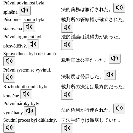
Právní povinnost byla
法的義務は履行された。
splněna.
Působnost soudu byla
裁判所の管轄権が確立された。
stanovena.
Právní argument byl
法的議論は説得力があった。
přesvědčivý.
Spravedlnost byla nestranná.
裁判官は公平だった。
Právní systém se vyvinul.
法制度は発展した。
Rozhodnutí soudu bylo
裁判所の決定は最終的だった。
konečné.
Právní nároky byly
法的権利が行使された。
vymáhány.
Soudní proces byl důkladný.
司法手続きは徹底していた。