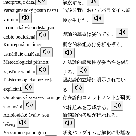
interpretuje data.
解釈する。
Paradigmatický posun nastal
当該分野においてパラダイム転
v oboru.
換が生じた。
Teoretická východiska jsou
理論的基盤は妥当です。
dobře podložená.
Konceptuální rámec
概念的枠組みは分析を導く。
usměrňuje analýzu.
Metodologická přísnost
方法論的厳密性が妥当性を保証
zajišťuje validitu.
する。
Epistemologická pozice je
認識論的立場は明示されてい
explicitní.
る。
Ontologický závazek formuje
存在論的コミットメントが研究
zkoumání.
の枠組みを形成する。
Axiologické úvahy jsou
価値論的考察が行われる。
řešeny.
Výzkumné paradigma
研究パラダイムは解釈に影響を