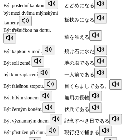
Být poslední kapkou.
とどめになる
být mezi dvěma mlýnskými
板挟みになる
kameny
Být třešničkou na dortu.
華を添える
Být kapkou v moři.
焼け石に水だ
Být solí země.
地の塩である
být k nezaplacení
一人前である
Být falešnou stopou.
目くらましである。
Být bílým slonem.
無用の長物
Být černým koněm.
伏兵である
Být významným dnem.
記念すべき日である
Být přistižen při činu.
現行犯で捕まる