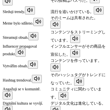
その投稿はバズった。
Sleduji trendy.
流行を追いかけている。
そのミームは共有された。
Meme bylo sdíleno.
コンテンツをストリーミングし
Streamuji obsah.
ています。
Influencer propagoval
インフルエンサーがその商品を
produkt.
宣伝した。
コンテンツを作っています。
Vytvářím obsah.
そのハッシュタグがトレンドに
Hashtag trendoval.
なっていた。
Angažuji se v komunitě.
コミュニティに関わっていま
す。
Digitální kultura se vyvíjí.
デジタル文化は進化している。