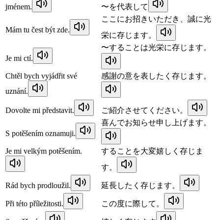
jménem.
〜を代表して
ここにお招きいただき、誠に光
Mám tu čest být zde.
栄に存じます。
〜することは光栄に存じます。
Je mi ctí.
Chtěl bych vyjádřit své
感謝の意を表したく存じます。
uznání.
Dovolte mi představit.
ご紹介させてください。
喜んでお知らせ申し上げます。
S potěšením oznamuji.
Je mi velkým potěšením.
することを大変嬉しく存じま
す。
Rád bych prodloužil.
延長したく存じます。
Při této příležitosti.
この度に際して。