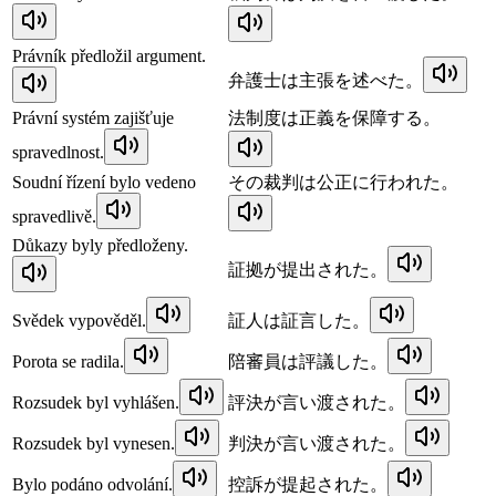
Právník předložil argument.
弁護士は主張を述べた。
Právní systém zajišťuje
法制度は正義を保障する。
spravedlnost.
Soudní řízení bylo vedeno
その裁判は公正に行われた。
spravedlivě.
Důkazy byly předloženy.
証拠が提出された。
Svědek vypověděl.
証人は証言した。
Porota se radila.
陪審員は評議した。
Rozsudek byl vyhlášen.
評決が言い渡された。
Rozsudek byl vynesen.
判決が言い渡された。
Bylo podáno odvolání.
控訴が提起された。