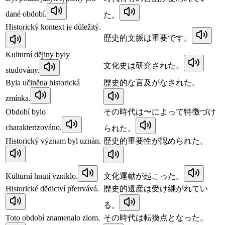
dané období.
た。
Historický kontext je důležitý.
歴史的文脈は重要です。
Kulturní dějiny byly
文化史は研究された。
studovány.
Byla učiněna historická
歴史的な言及がなされた。
zmínka.
Období bylo
その時代は〜によって特徴づけ
charakterizováno.
られた。
Historický význam byl uznán.
歴史的重要性が認められた。
Kulturní hnutí vzniklo.
文化運動が起こった。
Historické dědictví přetrvává.
歴史的遺産は受け継がれてい
る。
Toto období znamenalo zlom.
その時代は転換点となった。