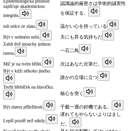
Epistemologická přísnost
認識論的厳密さは学術的誠実性
zajišťuje akademickou
を保証する。
integritu.
mít srdce ze zlata.
温かい心を持っている
Být v sedmém nebi.
天にも昇る気持ちだ
Zabít dvě mouchy jednou
一石二鳥
ranou.
Míč je na tvém hřišti.
次はあなた次第だ。
Být v kůži někoho jiného.
誰かの立場に立つ
Trefit hřebíček na hlavičku.
核心を突く
Být zlatou příležitostí.
千載一遇の好機である。
遅れてもやらないよりはまし
Lepší pozdě než nikdy.
だ。