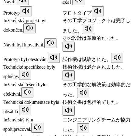
Návrh.
設計
Prototyp
プロトタイプ
Inženýrský projekt byl
その工学プロジェクトは完了し
dokončen.
ました。
その設計は革新的だった。
Návrh byl inovativní.
Prototyp byl otestován.
試作機は試験された。
Technické specifikace byly
技術仕様は満たされました。
splněny.
Inženýrské řešení bylo
その工学的な解決策は効率的だ
efektivní.
った。
Technická dokumentace byla
技術文書は包括的でした。
obsáhlá.
Inženýrský tým
エンジニアリングチームが協力
spolupracoval.
した。