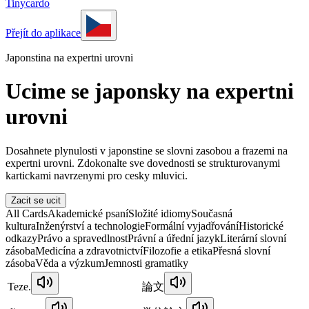
Tinycardo
Přejít do aplikace
Japonstina na expertni urovni
Ucime se japonsky na expertni
urovni
Dosahnete plynulosti v japonstine se slovni zasobou a frazemi na
expertni urovni. Zdokonalte sve dovednosti se strukturovanymi
kartickami navrzenymi pro cesky mluvici.
Zacit se ucit
All Cards
Akademické psaní
Složité idiomy
Současná
kultura
Inženýrství a technologie
Formální vyjadřování
Historické
odkazy
Právo a spravedlnost
Právní a úřední jazyk
Literární slovní
zásoba
Medicína a zdravotnictví
Filozofie a etika
Přesná slovní
zásoba
Věda a výzkum
Jemnosti gramatiky
Teze.
論文