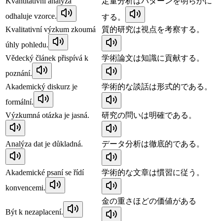
Kvantitativní analýza
定量分析はパターンを明らかに
odhaluje vzorce.
する。
Kvalitativní výzkum zkoumá
質的研究は視点を考察する。
úhly pohledu.
Vědecký článek přispívá k
学術論文は知識に貢献する。
poznání.
Akademický diskurz je
学術的な談話は形式的である。
formální.
Výzkumná otázka je jasná.
研究の問いは明確である。
Analýza dat je důkladná.
データ分析は徹底的である。
Akademické psaní se řídí
学術的な文章は慣習に従う。
konvencemi.
金の重さほどの価値がある
Být k nezaplacení.