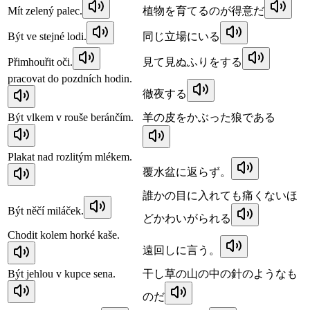
Mít zelený palec.
植物を育てるのが得意だ
Být ve stejné lodi.
同じ立場にいる
Přimhouřit oči.
見て見ぬふりをする
pracovat do pozdních hodin.
徹夜する
Být vlkem v rouše beránčím.
羊の皮をかぶった狼である
Plakat nad rozlitým mlékem.
覆水盆に返らず。
誰かの目に入れても痛くないほ
Být něčí miláček.
どかわいがられる
Chodit kolem horké kaše.
遠回しに言う。
Být jehlou v kupce sena.
干し草の山の中の針のようなも
のだ