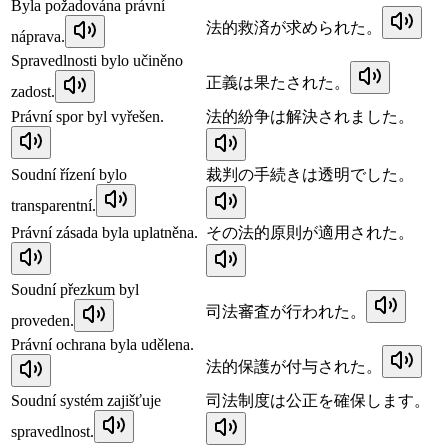
Byla požadována právní
法的救済が求められた。
náprava.
Spravedlnosti bylo učiněno
正義は果たされた。
zadost.
Právní spor byl vyřešen.
法的紛争は解決されました。
Soudní řízení bylo
裁判の手続きは透明でした。
transparentní.
Právní zásada byla uplatněna.
その法的原則が適用された。
Soudní přezkum byl
司法審査が行われた。
proveden.
Právní ochrana byla udělena.
法的保護が付与された。
Soudní systém zajišťuje
司法制度は公正を確保します。
spravedlnost.