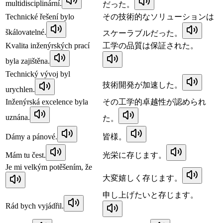
multidisciplinární.
だった。
Technické řešení bylo
その技術的なソリューションは
škálovatelné.
スケーラブルだった。
Kvalita inženýrských prací
工学の品質は保証された。
byla zajištěna.
Technický vývoj byl
技術開発が加速した。
urychlen.
Inženýrská excelence byla
その工学的卓越性が認められ
uznána.
た。
Dámy a pánové.
皆様。
Mám tu čest.
光栄に存じます。
Je mi velkým potěšením, že
大変嬉しく存じます。
申し上げたいと存じます。
Rád bych vyjádřil.