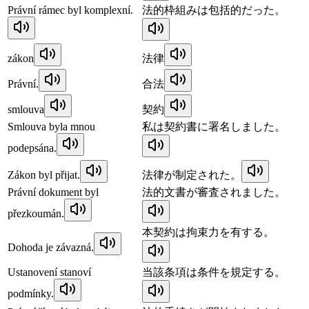
Právní rámec byl komplexní.
法的枠組みは包括的だった。
zákon
法律
Právní.
合法
smlouva
契約
Smlouva byla mnou
私は契約書に署名しました。
podepsána.
Zákon byl přijat.
法律が制定された。
Právní dokument byl
法的文書が審査されました。
přezkoumán.
本契約は拘束力を有する。
Dohoda je závazná.
Ustanovení stanoví
当該条項は条件を規定する。
podmínky.