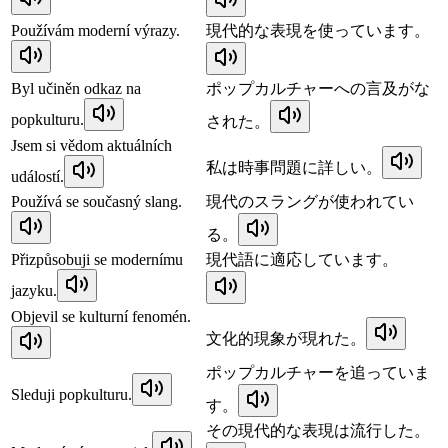
Používám moderní výrazy.
現代的な表現を使っています。
Byl učiněn odkaz na
ポップカルチャーへの言及がな
popkulturu.
された。
Jsem si vědom aktuálních
私は時事問題に詳しい。
událostí.
Používá se současný slang.
現代のスラングが使われてい
る。
Přizpůsobuji se modernímu
現代語に適応しています。
jazyku.
Objevil se kulturní fenomén.
文化的現象が現れた。
ポップカルチャーを追っていま
Sleduji popkulturu.
す。
その現代的な表現は流行した。