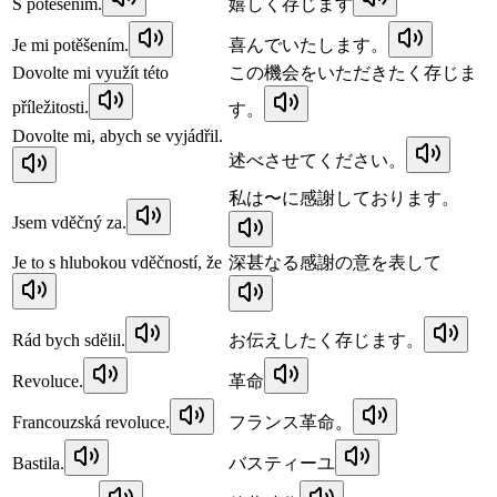
S potěšením.
嬉しく存じます
Je mi potěšením.
喜んでいたします。
Dovolte mi využít této
この機会をいただきたく存じま
příležitosti.
す。
Dovolte mi, abych se vyjádřil.
述べさせてください。
私は〜に感謝しております。
Jsem vděčný za.
Je to s hlubokou vděčností, že
深甚なる感謝の意を表して
Rád bych sdělil.
お伝えしたく存じます。
Revoluce.
革命
Francouzská revoluce.
フランス革命。
Bastila.
バスティーユ