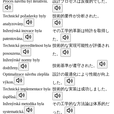
Proces návrhu byl iterativní.
設計プロセスは反復的でした。
Technické požadavky byly
技術的要件が分析された。
analyzovány.
Inženýrská inovace byla
その工学的革新は特許を取得し
patentována.
た。
Technická proveditelnost byla
技術的な実現可能性が評価され
posouzena.
た。
Inženýrské normy byly
技術基準が遵守された。
dodrženy.
Optimalizace návrhu zlepšila
設計の最適化により性能が向上
výkon.
した。
Technická implementace byla
技術的な実装は成功しました。
úspěšná.
Inženýrská metodika byla
その工学的な方法論は体系的だ
systematická.
った。