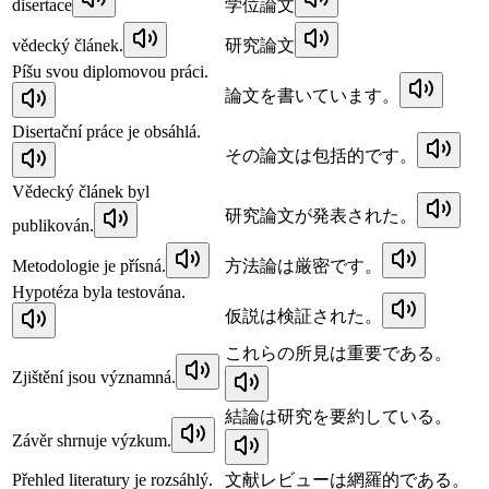
disertace
学位論文
vědecký článek.
研究論文
Píšu svou diplomovou práci.
論文を書いています。
Disertační práce je obsáhlá.
その論文は包括的です。
Vědecký článek byl
研究論文が発表された。
publikován.
Metodologie je přísná.
方法論は厳密です。
Hypotéza byla testována.
仮説は検証された。
これらの所見は重要である。
Zjištění jsou významná.
結論は研究を要約している。
Závěr shrnuje výzkum.
Přehled literatury je rozsáhlý.
文献レビューは網羅的である。