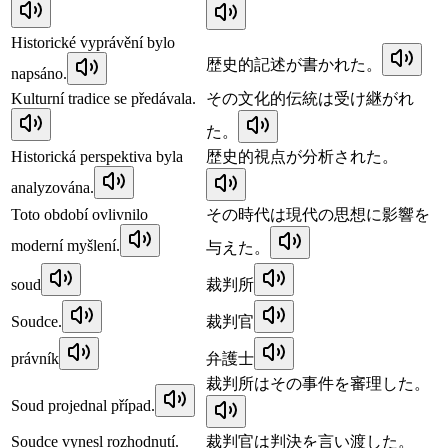
Historické vyprávění bylo
歴史的記述が書かれた。
napsáno.
Kulturní tradice se předávala.
その文化的伝統は受け継がれ
た。
Historická perspektiva byla
歴史的視点が分析された。
analyzována.
Toto období ovlivnilo
その時代は現代の思想に影響を
moderní myšlení.
与えた。
soud
裁判所
Soudce.
裁判官
právník
弁護士
裁判所はその事件を審理した。
Soud projednal případ.
Soudce vynesl rozhodnutí.
裁判官は判決を言い渡した。