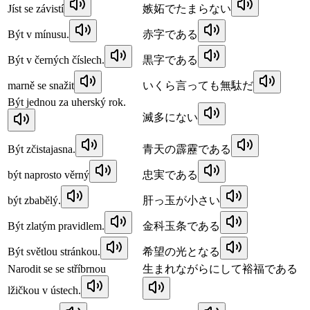
Jíst se závistí
嫉妬でたまらない
Být v mínusu.
赤字である
Být v černých číslech.
黒字である
marně se snažit
いくら言っても無駄だ
Být jednou za uherský rok.
滅多にない
Být zčistajasna.
青天の霹靂である
být naprosto věrný
忠実である
být zbabělý.
肝っ玉が小さい
Být zlatým pravidlem.
金科玉条である
Být světlou stránkou.
希望の光となる
Narodit se se stříbrnou
生まれながらにして裕福である
lžičkou v ústech.