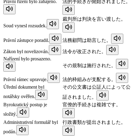
Právní řízení bylo zahájeno.
法的手続きが開始されました。
裁判所は判決を言い渡した。
Soud vynesl rozsudek.
Právní zástupce poradil.
法務顧問は助言した。
Zákon byl novelizován.
法令が改正された。
Nařízení bylo prosazeno.
その規制は施行された。
Právní rámec upravuje.
法的枠組みが支配する。
Úřední dokument byl
その公文書は公証人によって公
notářsky ověřen.
証されました。
Byrokratický postup je
官僚的手続きは複雑です。
složitý.
Administrativní formulář byl
行政書類が提出されました。
podán.