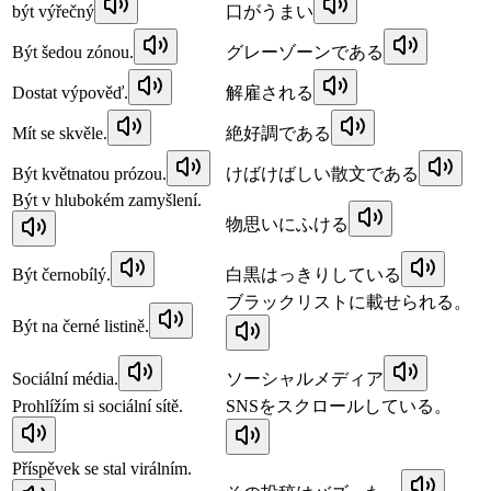
být výřečný
口がうまい
Být šedou zónou.
グレーゾーンである
Dostat výpověď.
解雇される
Mít se skvěle.
絶好調である
Být květnatou prózou.
けばけばしい散文である
Být v hlubokém zamyšlení.
物思いにふける
Být černobílý.
白黒はっきりしている
ブラックリストに載せられる。
Být na černé listině.
Sociální média.
ソーシャルメディア
Prohlížím si sociální sítě.
SNSをスクロールしている。
Příspěvek se stal virálním.