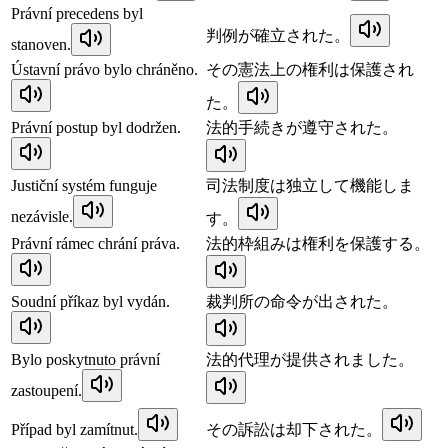
Právní precedens byl
判例が確立された。
stanoven.
Ústavní právo bylo chráněno.
その憲法上の権利は保護され
た。
Právní postup byl dodržen.
法的手続きが遵守された。
Justiční systém funguje
司法制度は独立して機能しま
nezávisle.
す。
Právní rámec chrání práva.
法的枠組みは権利を保護する。
Soudní příkaz byl vydán.
裁判所の命令が出された。
Bylo poskytnuto právní
法的代理が提供されました。
zastoupení.
Případ byl zamítnut.
その訴訟は却下された。