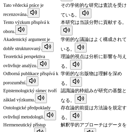
Tato vědecká práce je
その学術的な研究は査読を受け
recenzována.
ている。
Tento výzkum přispívá k
本研究は当該分野に貢献する。
oboru.
Akademický argument je
学術的な議論はよく構成されて
dobře strukturovaný.
いる。
Teoretická perspektiva
理論的視点は分析に影響を与え
ovlivňuje analýzu.
る。
Odborná publikace přispívá k
学術的な出版物は理解を深め
porozumění.
る。
Epistemologický rámec tvoří
認識論的枠組みが研究の基盤と
základ výzkumu.
なる。
Ontologické předpoklady
存在論的前提は方法論を規定す
ovlivňují metodologii.
る。
Hermeneutický přístup
解釈学的アプローチはデータを