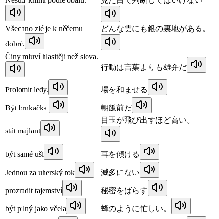
Nesuď knihu podle obalu.
見た目で判断してはいけない
Všechno zlé je k něčemu
どんな雲にも銀の裏地がある。
dobré.
Činy mluví hlasitěji než slova.
行動は言葉よりも雄弁だ
Prolomit ledy.
場を和ませる
Být brnkačka.
朝飯前だ
目玉が飛び出すほど高い。
stát majlant
být samé uši
耳を傾ける
Jednou za uherský rok
滅多にない
prozradit tajemství
秘密をばらす
být pilný jako včela
蜂のように忙しい。