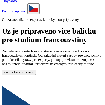
Tinycardo
Přejít do aplikace
Od zacatecnika po experta, karticky jsou pripraveny
Uz je pripraveno vice balicku
pro studium francouzstiny
Zacnete svou cestu francouzstinou s nasi rozsahlou kolekci
francouzskych karticek. Od zakladni slovni zasoby pro zacatecniky
po pokrocile vyrazy pro experty, postupujte vlastnim tempem s
nasimi interaktivnimi kartickami navrzenymi pro cesky mluvici.
Zacit s francouzstinou