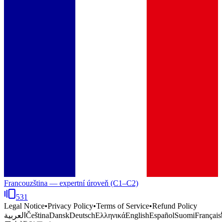
Francouzština — expertní úroveň (C1–C2)
531
Legal Notice
•
Privacy Policy
•
Terms of Service
•
Refund Policy
العربية
Čeština
Dansk
Deutsch
Ελληνικά
English
Español
Suomi
Français