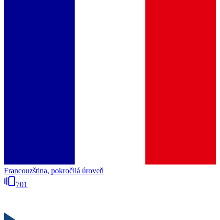
Francouzština, pokročilá úroveň
701