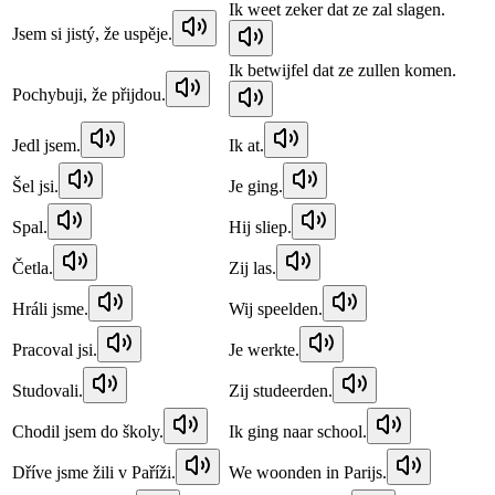
Ik weet zeker dat ze zal slagen.
Jsem si jistý, že uspěje.
Ik betwijfel dat ze zullen komen.
Pochybuji, že přijdou.
Jedl jsem.
Ik at.
Šel jsi.
Je ging.
Spal.
Hij sliep.
Četla.
Zij las.
Hráli jsme.
Wij speelden.
Pracoval jsi.
Je werkte.
Studovali.
Zij studeerden.
Chodil jsem do školy.
Ik ging naar school.
Dříve jsme žili v Paříži.
We woonden in Parijs.