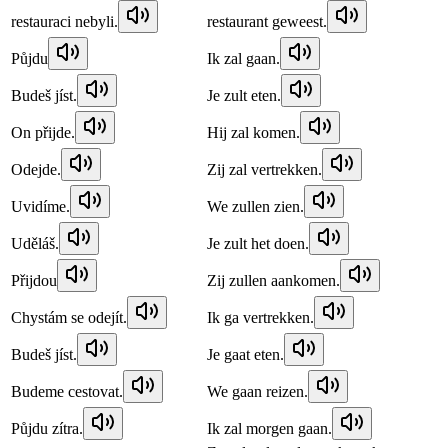
restauraci nebyli.
restaurant geweest.
Půjdu
Ik zal gaan.
Budeš jíst.
Je zult eten.
On přijde.
Hij zal komen.
Odejde.
Zij zal vertrekken.
Uvidíme.
We zullen zien.
Uděláš.
Je zult het doen.
Přijdou
Zij zullen aankomen.
Chystám se odejít.
Ik ga vertrekken.
Budeš jíst.
Je gaat eten.
Budeme cestovat.
We gaan reizen.
Půjdu zítra.
Ik zal morgen gaan.