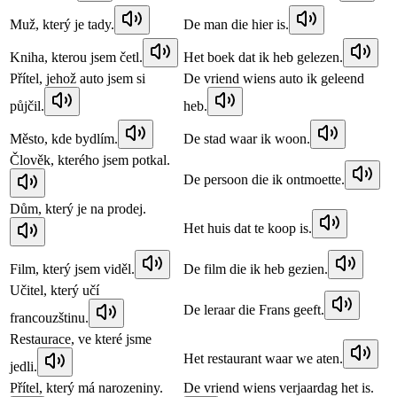
Muž, který je tady.
De man die hier is.
Kniha, kterou jsem četl.
Het boek dat ik heb gelezen.
Přítel, jehož auto jsem si
De vriend wiens auto ik geleend
půjčil.
heb.
Město, kde bydlím.
De stad waar ik woon.
Člověk, kterého jsem potkal.
De persoon die ik ontmoette.
Dům, který je na prodej.
Het huis dat te koop is.
Film, který jsem viděl.
De film die ik heb gezien.
Učitel, který učí
De leraar die Frans geeft.
francouzštinu.
Restaurace, ve které jsme
Het restaurant waar we aten.
jedli.
Přítel, který má narozeniny.
De vriend wiens verjaardag het is.