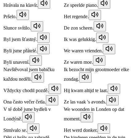
Hrávala na klavír.
Ze speelde piano.
Pršelo.
Het regende.
Slunce svítilo.
De zon scheen.
Byl jsem šťastný.
Ik was gelukkig.
Byli jsme přátelé.
We waren vrienden.
Byli unavení.
Ze waren moe.
Navštěvoval jsem babičku
Ik bezocht mijn grootmoeder elke
každou neděli.
zondag.
Vždycky chodil pozdě.
Hij kwam altijd te laat.
Ona často večer četla.
Ze las vaak 's avonds.
V té době jsme bydleli v
We woonden in Londen op dat
Londýně.
moment.
Stmívalo se.
Het werd donker.
Děti si hrály na zahradě.
De kinderen speelden in de tuin.