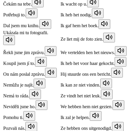
Čekám na tebe.
Ik wacht op u.
Potřebuji to.
Ik heb het nodig.
Dal jsem mu knihu.
Ik gaf hem het boek.
Ukázala mi tu fotografii.
Ze liet mij de foto zien.
Řekli jsme jim zprávu.
We vertelden hen het nieuws.
Koupil jsem jí to.
Ik heb het voor haar gekocht.
On nám poslal zprávu.
Hij stuurde ons een bericht.
Nemůžu je najít.
Ik kan ze niet vinden.
Nemá to ráda.
Ze vindt het niet leuk.
Neviděli jsme ho.
We hebben hem niet gezien.
Pomohu ti.
Ik zal je helpen.
Pozvali nás.
Ze hebben ons uitgenodigd.