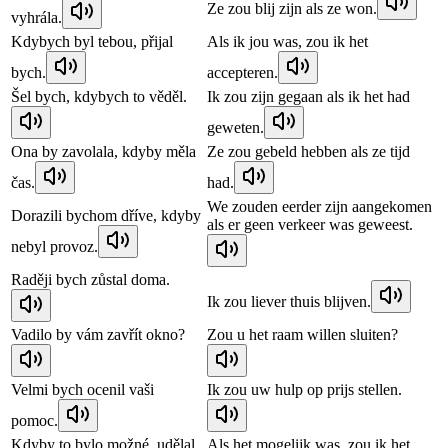
Ze zou blij zijn als ze won.
vyhrála.
Kdybych byl tebou, přijal
Als ik jou was, zou ik het
bych.
accepteren.
Šel bych, kdybych to věděl.
Ik zou zijn gegaan als ik het had
geweten.
Ona by zavolala, kdyby měla
Ze zou gebeld hebben als ze tijd
čas.
had.
We zouden eerder zijn aangekomen
Dorazili bychom dříve, kdyby
als er geen verkeer was geweest.
nebyl provoz.
Raději bych zůstal doma.
Ik zou liever thuis blijven.
Vadilo by vám zavřít okno?
Zou u het raam willen sluiten?
Velmi bych ocenil vaši
Ik zou uw hulp op prijs stellen.
pomoc.
Kdyby to bylo možné, udělal
Als het mogelijk was, zou ik het