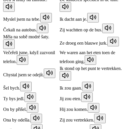
Myslel jsem na tebe.
Ik dacht aan je.
Čekali na autobus.
Zij wachtten op de bus.
Měla na sobě modré šaty.
Ze droeg een blauwe jurk.
Večeřeli jsme, když zazvonil
We waren aan het eten toen de
telefon.
telefoon ging.
Ik stond op het punt te vertrekken.
Chystal jsem se odejít.
Šel bych.
Ik zou gaan.
Ty bys jedl.
Jij zou eten.
On by přišel.
Hij zou komen.
Ona by odešla.
Zij zou vertrekken.