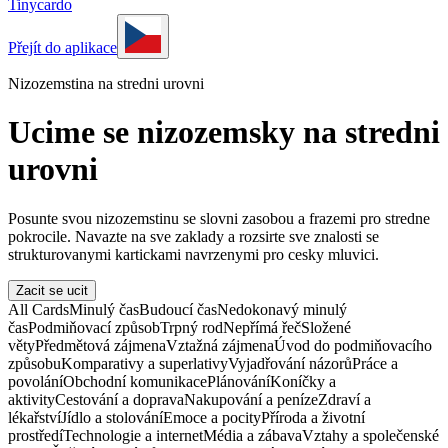
Tinycardo
Přejít do aplikace
Nizozemstina na stredni urovni
Ucime se nizozemsky na stredni
urovni
Posunte svou nizozemstinu se slovni zasobou a frazemi pro stredne
pokrocile. Navazte na sve zaklady a rozsirte sve znalosti se
strukturovanymi kartickami navrzenymi pro cesky mluvici.
Zacit se ucit
All Cards
Minulý čas
Budoucí čas
Nedokonavý minulý
čas
Podmiňovací způsob
Trpný rod
Nepřímá řeč
Složené
věty
Předmětová zájmena
Vztažná zájmena
Úvod do podmiňovacího
způsobu
Komparativy a superlativy
Vyjadřování názorů
Práce a
povolání
Obchodní komunikace
Plánování
Koníčky a
aktivity
Cestování a doprava
Nakupování a peníze
Zdraví a
lékařství
Jídlo a stolování
Emoce a pocity
Příroda a životní
prostředí
Technologie a internet
Média a zábava
Vztahy a společenské