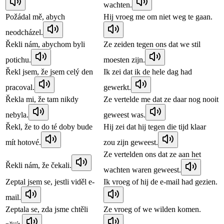
wachten.
Požádal mě, abych
Hij vroeg me om niet weg te gaan.
neodcházel.
Řekli nám, abychom byli
Ze zeiden tegen ons dat we stil
potichu.
moesten zijn.
Řekl jsem, že jsem celý den
Ik zei dat ik de hele dag had
pracoval.
gewerkt.
Řekla mi, že tam nikdy
Ze vertelde me dat ze daar nog nooit
nebyla.
geweest was.
Řekl, že to do té doby bude
Hij zei dat hij tegen die tijd klaar
mít hotové.
zou zijn geweest.
Ze vertelden ons dat ze aan het
Řekli nám, že čekali.
wachten waren geweest.
Zeptal jsem se, jestli viděl e-
Ik vroeg of hij de e-mail had gezien.
mail.
Zeptala se, zda jsme chtěli
Ze vroeg of we wilden komen.