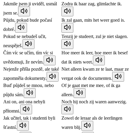
Jakmile jsem ji uviděl, usmál
Zodra ik haar zag, glimlachte ik.
jsem se.
Půjdu, pokud bude počasí
Ik zal gaan, mits het weer goed is.
dobré.
Pokud se nebudeš učit,
Tenzij je studeert, zul je niet slagen.
neuspěješ.
Čím víc se učím, tím víc si
Hoe meer ik leer, hoe meer ik besef
uvědomuji, že nevím.
dat ik niets weet.
Nejenže přišla pozdě, ale také
Niet alleen kwam ze te laat, maar ze
zapomněla dokumenty.
vergat ook de documenten.
Buď půjdeš se mnou, nebo
Of je gaat met me mee, of ik ga
půjdu sám.
alleen.
Ani on, ani ona nebyli
Noch hij noch zij waren aanwezig.
přítomni.
Jak učitel, tak i studenti byli
Zowel de leraar als de leerlingen
šťastní.
waren blij.