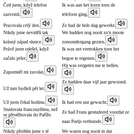
Četl jsem, když telefon
Ik was aan het lezen toen de
zazvonil.
telefoon ging.
Pracovala celý den.
Ze had de hele dag gewerkt.
Nikdy jsme neviděli tak
We hadden nog nooit zo'n mooie
krásný západ slunce.
zonsondergang gezien.
Právě jsem odešel, když
Ik was net vertrokken toen het
začalo pršet.
begon te regenen.
Hij was vergeten me te bellen.
Zapomněl mi zavolat.
Ze hadden daar vijf jaar gewoond.
Už tam bydleli pět let.
Už jsem čekal hodinu.
Ik had een uur gewacht.
Studovala francouzštinu, než
Ze had Frans gestudeerd voordat ze
se přestěhovala do Paříže.
naar Parijs verhuisde.
Nikdy předtím jsme v té
We waren nog nooit in dat