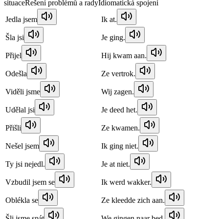
situace
Řešení problémů a rady
Idiomatická spojení
Jedla jsem
Ik at.
Šla jsi
Je ging.
Přijel
Hij kwam aan.
Odešla
Ze vertrok.
Viděli jsme
Wij zagen.
Udělal jsi
Je deed het.
Přišli
Ze kwamen.
Nešel jsem
Ik ging niet.
Ty jsi nejedl.
Je at niet.
Vzbudil jsem se
Ik werd wakker.
Oblékla se
Ze kleedde zich aan.
Šli jsme spát
We gingen naar bed.