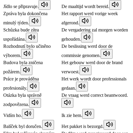
Jídlo se připravuje.
De maaltijd wordt bereid.
Zpráva byla dokončena
Het rapport werd vorige week
minulý týden.
afgerond.
Schůzka bude zítra
De vergadering zal morgen worden
uspořádána.
gehouden.
Rozhodnutí bylo učiněno
De beslissing werd door de
výborem.
commissie genomen.
Budova byla zničena
Het gebouw werd door de brand
požárem.
verwoest.
Práce je prováděna
Het werk wordt door professionals
profesionály.
gedaan.
Otázka byla správně
De vraag werd correct beantwoord.
zodpovězena.
Vidím ho.
Ik zie hem.
Balíček byl doručen.
Het pakket is bezorgd.