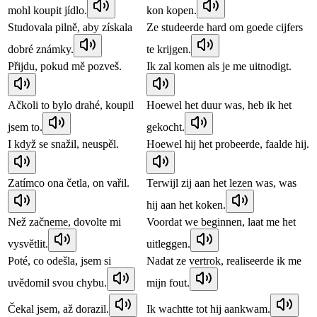
mohl koupit jídlo.
kon kopen.
Studovala pilně, aby získala
Ze studeerde hard om goede cijfers
dobré známky.
te krijgen.
Přijdu, pokud mě pozveš.
Ik zal komen als je me uitnodigt.
Ačkoli to bylo drahé, koupil
Hoewel het duur was, heb ik het
jsem to.
gekocht.
I když se snažil, neuspěl.
Hoewel hij het probeerde, faalde hij.
Zatímco ona četla, on vařil.
Terwijl zij aan het lezen was, was
hij aan het koken.
Než začneme, dovolte mi
Voordat we beginnen, laat me het
vysvětlit.
uitleggen.
Poté, co odešla, jsem si
Nadat ze vertrok, realiseerde ik me
uvědomil svou chybu.
mijn fout.
Čekal jsem, až dorazil.
Ik wachtte tot hij aankwam.