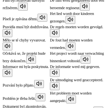
Film byl režírován slavným
De film werd geregisseerd door een
režisérem.
beroemde regisseur.
Het lied wordt door kinderen
Píseň je zpívána dětmi.
gezongen.
Pravidla musí být dodržována.
De regels moeten worden gevolgd.
Mělo se té chyby vyvarovat.
De fout had moeten worden
vermeden.
Očekává se, že projekt bude
Het project wordt naar verwachting
brzy dokončen.
binnenkort voltooid.
Informace mi byla poskytnuta.
De informatie werd mij gegeven.
De uitnodiging werd geaccepteerd.
Pozvání bylo přijato.
Het probleem moet worden
Problém je třeba řešit.
aangepakt.
Dokument byl zkontrolován.