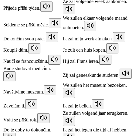
Ze zal volgende week aankomen.
Přijede příští týden.
We zullen elkaar volgende maand
Sejdeme se příští měsíc.
ontmoeten.
Dokončím svou práci.
Ik zal mijn werk afmaken.
Koupíš dům.
Je zult een huis kopen.
Naučí se francouzštinu.
Hij zal Frans leren.
Bude studovat medicínu.
Zij zal geneeskunde studeren.
We zullen het museum bezoeken.
Navštívíme muzeum.
Zavolám ti.
Ik zal je bellen.
Ze zullen volgend jaar terugkeren.
Vrátí se příští rok.
Do té doby to dokončím.
Ik zal het tegen die tijd af hebben.