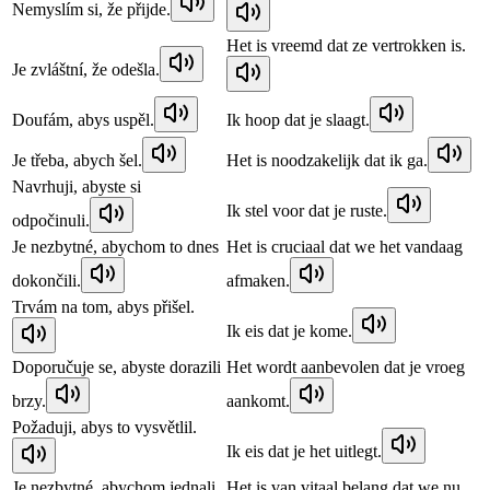
Nemyslím si, že přijde.
Het is vreemd dat ze vertrokken is.
Je zvláštní, že odešla.
Doufám, abys uspěl.
Ik hoop dat je slaagt.
Je třeba, abych šel.
Het is noodzakelijk dat ik ga.
Navrhuji, abyste si
Ik stel voor dat je ruste.
odpočinuli.
Je nezbytné, abychom to dnes
Het is cruciaal dat we het vandaag
dokončili.
afmaken.
Trvám na tom, abys přišel.
Ik eis dat je kome.
Doporučuje se, abyste dorazili
Het wordt aanbevolen dat je vroeg
brzy.
aankomt.
Požaduji, abys to vysvětlil.
Ik eis dat je het uitlegt.
Je nezbytné, abychom jednali
Het is van vitaal belang dat we nu