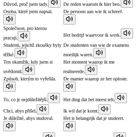
Důvod, proč jsem tady.
De reden waarom ik hier ben.
Osoba, které jsem napsal.
De persoon aan wie ik schreef.
Společnost, pro kterou
Het bedrijf waarvoor ik werk.
pracuji.
Studenti, jejichž zkoušky byly
De studenten van wie de examens
těžké.
moeilijk waren.
Ten okamžik, kdy jsem si
Het moment waarop ik me
uvědomil.
realiseerde.
Způsob, kterým to vyřešila.
De manier waarop ze het oploste.
To, co je nejdůležitější.
Het ding dat het meest telt.
Chci, abys přišel.
Ik wil dat je komt.
Je důležité, abys studoval.
Het is belangrijk dat je studeert.