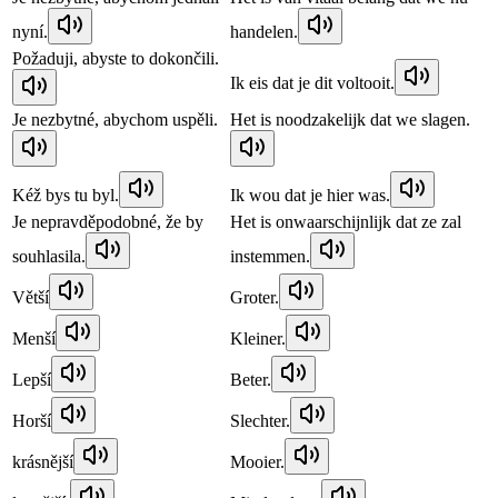
nyní.
handelen.
Požaduji, abyste to dokončili.
Ik eis dat je dit voltooit.
Je nezbytné, abychom uspěli.
Het is noodzakelijk dat we slagen.
Kéž bys tu byl.
Ik wou dat je hier was.
Je nepravděpodobné, že by
Het is onwaarschijnlijk dat ze zal
souhlasila.
instemmen.
Větší
Groter.
Menší
Kleiner.
Lepší
Beter.
Horší
Slechter.
krásnější
Mooier.