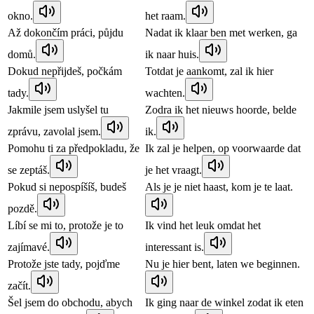
okno.
het raam.
Až dokončím práci, půjdu
Nadat ik klaar ben met werken, ga
domů.
ik naar huis.
Dokud nepřijdeš, počkám
Totdat je aankomt, zal ik hier
tady.
wachten.
Jakmile jsem uslyšel tu
Zodra ik het nieuws hoorde, belde
zprávu, zavolal jsem.
ik.
Pomohu ti za předpokladu, že
Ik zal je helpen, op voorwaarde dat
se zeptáš.
je het vraagt.
Pokud si nepospíšíš, budeš
Als je je niet haast, kom je te laat.
pozdě.
Líbí se mi to, protože je to
Ik vind het leuk omdat het
zajímavé.
interessant is.
Protože jste tady, pojďme
Nu je hier bent, laten we beginnen.
začít.
Šel jsem do obchodu, abych
Ik ging naar de winkel zodat ik eten