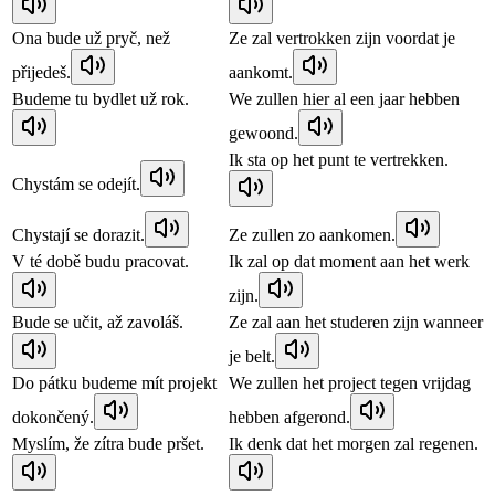
Ona bude už pryč, než
Ze zal vertrokken zijn voordat je
přijedeš.
aankomt.
Budeme tu bydlet už rok.
We zullen hier al een jaar hebben
gewoond.
Ik sta op het punt te vertrekken.
Chystám se odejít.
Chystají se dorazit.
Ze zullen zo aankomen.
V té době budu pracovat.
Ik zal op dat moment aan het werk
zijn.
Bude se učit, až zavoláš.
Ze zal aan het studeren zijn wanneer
je belt.
Do pátku budeme mít projekt
We zullen het project tegen vrijdag
dokončený.
hebben afgerond.
Myslím, že zítra bude pršet.
Ik denk dat het morgen zal regenen.