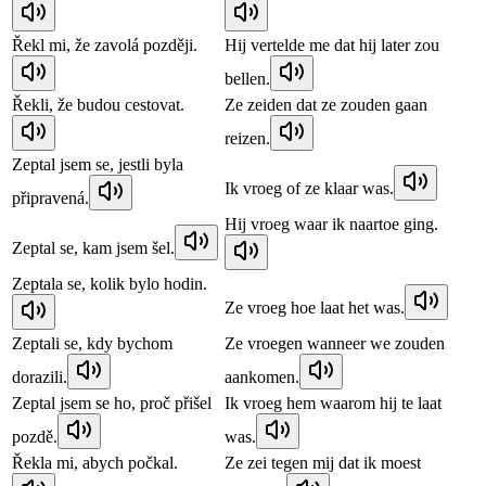
Řekl mi, že zavolá později.
Hij vertelde me dat hij later zou
bellen.
Řekli, že budou cestovat.
Ze zeiden dat ze zouden gaan
reizen.
Zeptal jsem se, jestli byla
Ik vroeg of ze klaar was.
připravená.
Hij vroeg waar ik naartoe ging.
Zeptal se, kam jsem šel.
Zeptala se, kolik bylo hodin.
Ze vroeg hoe laat het was.
Zeptali se, kdy bychom
Ze vroegen wanneer we zouden
dorazili.
aankomen.
Zeptal jsem se ho, proč přišel
Ik vroeg hem waarom hij te laat
pozdě.
was.
Řekla mi, abych počkal.
Ze zei tegen mij dat ik moest