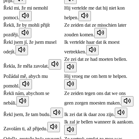
přijít.
Řekl mi, že mi nemohl
Hij vertelde me dat hij niet kon
pomoci.
helpen.
Řekli, že by mohli přijít
Ze zeiden dat ze misschien later
později.
zouden komen.
Řekl jsem jí, že jsem musel
Ik vertelde haar dat ik moest
odejít.
vertrekken.
Ze zei dat ze had moeten bellen.
Řekla, že měla zavolat.
Požádal mě, abych mu
Hij vroeg me om hem te helpen.
pomohl.
Řekli nám, abychom se
Ze zeiden tegen ons dat we ons
nebáli.
geen zorgen moesten maken.
Řekl jsem, že tam budu.
Ik zei dat ik daar zou zijn.
Ik zal je bellen wanneer ik aankom.
Zavolám ti, až přijedu.
Odešla, protože byla unavená.
Ze vertrok omdat ze moe was.