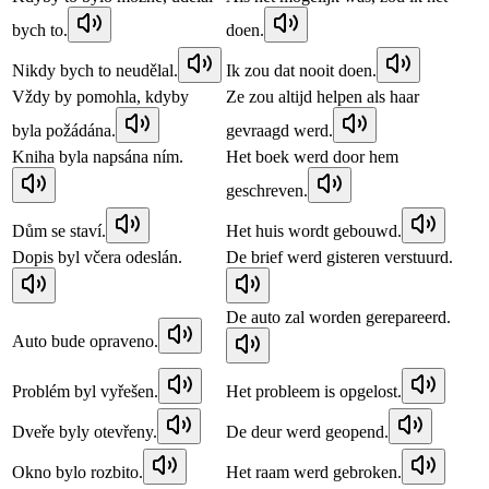
bych to.
doen.
Nikdy bych to neudělal.
Ik zou dat nooit doen.
Vždy by pomohla, kdyby
Ze zou altijd helpen als haar
byla požádána.
gevraagd werd.
Kniha byla napsána ním.
Het boek werd door hem
geschreven.
Dům se staví.
Het huis wordt gebouwd.
Dopis byl včera odeslán.
De brief werd gisteren verstuurd.
De auto zal worden gerepareerd.
Auto bude opraveno.
Problém byl vyřešen.
Het probleem is opgelost.
Dveře byly otevřeny.
De deur werd geopend.
Okno bylo rozbito.
Het raam werd gebroken.