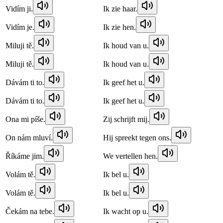
Vidím ji.
Ik zie haar.
Vidím je.
Ik zie hen.
Miluji tě.
Ik houd van u.
Miluji tě.
Ik houd van u.
Dávám ti to.
Ik geef het u.
Dávám ti to.
Ik geef het u.
Ona mi píše.
Zij schrijft mij.
On nám mluví.
Hij spreekt tegen ons.
Říkáme jim.
We vertellen hen.
Volám tě.
Ik bel u.
Volám tě.
Ik bel u.
Čekám na tebe.
Ik wacht op u.