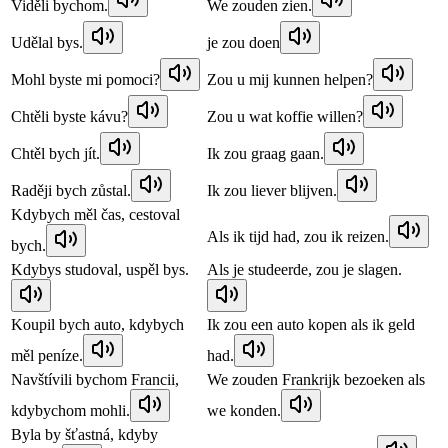
Viděli bychom.
We zouden zien.
Udělal bys.
je zou doen
Mohl byste mi pomoci?
Zou u mij kunnen helpen?
Chtěli byste kávu?
Zou u wat koffie willen?
Chtěl bych jít.
Ik zou graag gaan.
Raději bych zůstal.
Ik zou liever blijven.
Kdybych měl čas, cestoval
Als ik tijd had, zou ik reizen.
bych.
Kdybys studoval, uspěl bys.
Als je studeerde, zou je slagen.
Koupil bych auto, kdybych
Ik zou een auto kopen als ik geld
měl peníze.
had.
Navštívili bychom Francii,
We zouden Frankrijk bezoeken als
kdybychom mohli.
we konden.
Byla by šťastná, kdyby