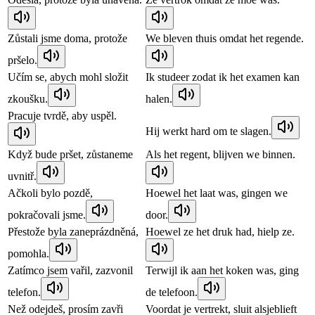
Zůstali jsme doma, protože
We bleven thuis omdat het regende.
pršelo.
Učím se, abych mohl složit
Ik studeer zodat ik het examen kan
zkoušku.
halen.
Pracuje tvrdě, aby uspěl.
Hij werkt hard om te slagen.
Když bude pršet, zůstaneme
Als het regent, blijven we binnen.
uvnitř.
Ačkoli bylo pozdě,
Hoewel het laat was, gingen we
pokračovali jsme.
door.
Přestože byla zaneprázdněná,
Hoewel ze het druk had, hielp ze.
pomohla.
Zatímco jsem vařil, zazvonil
Terwijl ik aan het koken was, ging
telefon.
de telefoon.
Než odejdeš, prosím zavři
Voordat je vertrekt, sluit alsjeblieft