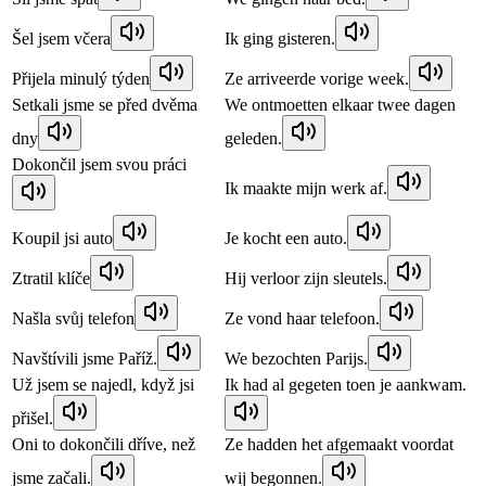
Šel jsem včera
Ik ging gisteren.
Přijela minulý týden
Ze arriveerde vorige week.
Setkali jsme se před dvěma
We ontmoetten elkaar twee dagen
dny
geleden.
Dokončil jsem svou práci
Ik maakte mijn werk af.
Koupil jsi auto
Je kocht een auto.
Ztratil klíče
Hij verloor zijn sleutels.
Našla svůj telefon
Ze vond haar telefoon.
Navštívili jsme Paříž.
We bezochten Parijs.
Už jsem se najedl, když jsi
Ik had al gegeten toen je aankwam.
přišel.
Oni to dokončili dříve, než
Ze hadden het afgemaakt voordat
jsme začali.
wij begonnen.