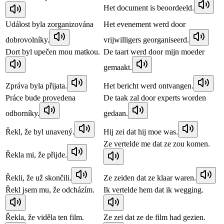
Het document is beoordeeld.
Událost byla zorganizována
Het evenement werd door
dobrovolníky.
vrijwilligers georganiseerd.
Dort byl upečen mou matkou.
De taart werd door mijn moeder
gemaakt.
Zpráva byla přijata.
Het bericht werd ontvangen.
Práce bude provedena
De taak zal door experts worden
odborníky.
gedaan.
Řekl, že byl unavený.
Hij zei dat hij moe was.
Ze vertelde me dat ze zou komen.
Řekla mi, že přijde.
Řekli, že už skončili.
Ze zeiden dat ze klaar waren.
Řekl jsem mu, že odcházím.
Ik vertelde hem dat ik wegging.
Řekla, že viděla ten film.
Ze zei dat ze de film had gezien.