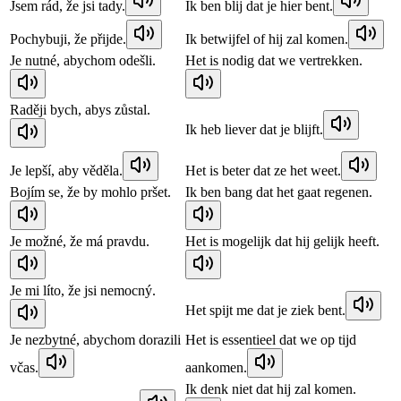
Jsem rád, že jsi tady.
Ik ben blij dat je hier bent.
Pochybuji, že přijde.
Ik betwijfel of hij zal komen.
Je nutné, abychom odešli.
Het is nodig dat we vertrekken.
Raději bych, abys zůstal.
Ik heb liever dat je blijft.
Je lepší, aby věděla.
Het is beter dat ze het weet.
Bojím se, že by mohlo pršet.
Ik ben bang dat het gaat regenen.
Je možné, že má pravdu.
Het is mogelijk dat hij gelijk heeft.
Je mi líto, že jsi nemocný.
Het spijt me dat je ziek bent.
Je nezbytné, abychom dorazili
Het is essentieel dat we op tijd
včas.
aankomen.
Ik denk niet dat hij zal komen.