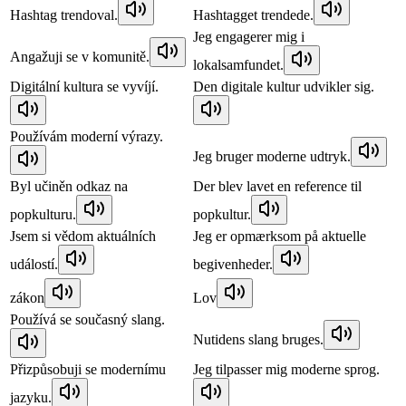
Hashtag trendoval.
Hashtagget trendede.
Jeg engagerer mig i
Angažuji se v komunitě.
lokalsamfundet.
Digitální kultura se vyvíjí.
Den digitale kultur udvikler sig.
Používám moderní výrazy.
Jeg bruger moderne udtryk.
Byl učiněn odkaz na
Der blev lavet en reference til
popkulturu.
popkultur.
Jsem si vědom aktuálních
Jeg er opmærksom på aktuelle
událostí.
begivenheder.
zákon
Lov
Používá se současný slang.
Nutidens slang bruges.
Přizpůsobuji se modernímu
Jeg tilpasser mig moderne sprog.
jazyku.