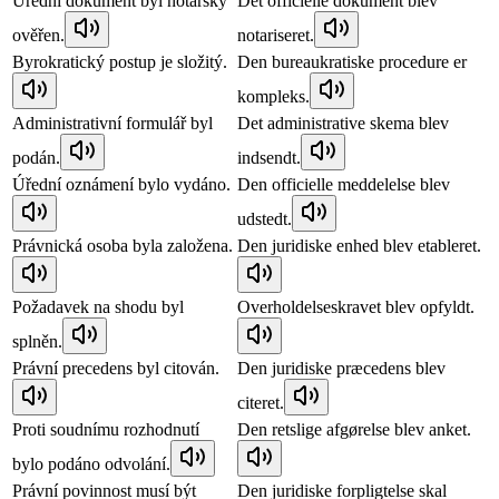
Úřední dokument byl notářsky
Det officielle dokument blev
ověřen.
notariseret.
Byrokratický postup je složitý.
Den bureaukratiske procedure er
kompleks.
Administrativní formulář byl
Det administrative skema blev
podán.
indsendt.
Úřední oznámení bylo vydáno.
Den officielle meddelelse blev
udstedt.
Právnická osoba byla založena.
Den juridiske enhed blev etableret.
Požadavek na shodu byl
Overholdelseskravet blev opfyldt.
splněn.
Právní precedens byl citován.
Den juridiske præcedens blev
citeret.
Proti soudnímu rozhodnutí
Den retslige afgørelse blev anket.
bylo podáno odvolání.
Právní povinnost musí být
Den juridiske forpligtelse skal