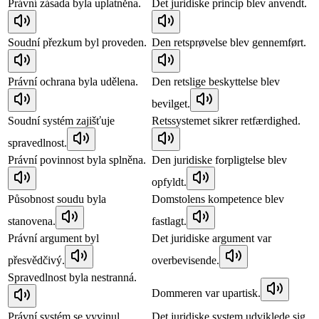
Právní zásada byla uplatněna.
Det juridiske princip blev anvendt.
Soudní přezkum byl proveden.
Den retsprøvelse blev gennemført.
Právní ochrana byla udělena.
Den retslige beskyttelse blev
bevilget.
Soudní systém zajišťuje
Retssystemet sikrer retfærdighed.
spravedlnost.
Právní povinnost byla splněna.
Den juridiske forpligtelse blev
opfyldt.
Působnost soudu byla
Domstolens kompetence blev
stanovena.
fastlagt.
Právní argument byl
Det juridiske argument var
přesvědčivý.
overbevisende.
Spravedlnost byla nestranná.
Dommeren var upartisk.
Právní systém se vyvinul.
Det juridiske system udviklede sig.