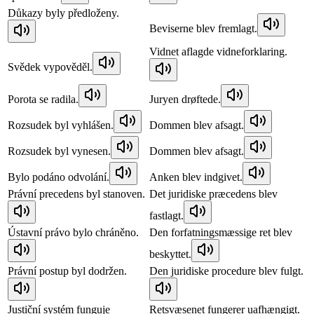
Důkazy byly předloženy.
Beviserne blev fremlagt.
Vidnet aflagde vidneforklaring.
Svědek vypověděl.
Porota se radila.
Juryen drøftede.
Rozsudek byl vyhlášen.
Dommen blev afsagt.
Rozsudek byl vynesen.
Dommen blev afsagt.
Bylo podáno odvolání.
Anken blev indgivet.
Právní precedens byl stanoven.
Det juridiske præcedens blev
fastlagt.
Ústavní právo bylo chráněno.
Den forfatningsmæssige ret blev
beskyttet.
Právní postup byl dodržen.
Den juridiske procedure blev fulgt.
Justiční systém funguje
Retsvæsenet fungerer uafhængigt.