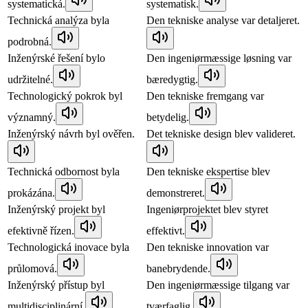
systematická.
systematisk.
Technická analýza byla
Den tekniske analyse var detaljeret.
podrobná.
Inženýrské řešení bylo
Den ingeniørmæssige løsning var
udržitelné.
bæredygtig.
Technologický pokrok byl
Den tekniske fremgang var
významný.
betydelig.
Inženýrský návrh byl ověřen.
Det tekniske design blev valideret.
Technická odbornost byla
Den tekniske ekspertise blev
prokázána.
demonstreret.
Inženýrský projekt byl
Ingeniørprojektet blev styret
efektivně řízen.
effektivt.
Technologická inovace byla
Den tekniske innovation var
průlomová.
banebrydende.
Inženýrský přístup byl
Den ingeniørmæssige tilgang var
multidisciplinární.
tværfaglig.