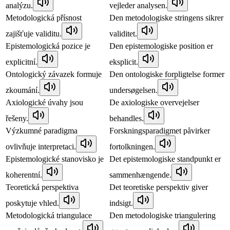
analýzu.
vejleder analysen.
Metodologická přísnost
Den metodologiske stringens sikrer
zajišťuje validitu.
validitet.
Epistemologická pozice je
Den epistemologiske position er
explicitní.
eksplicit.
Ontologický závazek formuje
Den ontologiske forpligtelse former
zkoumání.
undersøgelsen.
Axiologické úvahy jsou
De axiologiske overvejelser
řešeny.
behandles.
Výzkumné paradigma
Forskningsparadigmet påvirker
ovlivňuje interpretaci.
fortolkningen.
Epistemologické stanovisko je
Det epistemologiske standpunkt er
koherentní.
sammenhængende.
Teoretická perspektiva
Det teoretiske perspektiv giver
poskytuje vhled.
indsigt.
Metodologická triangulace
Den metodologiske triangulering