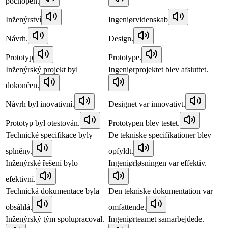
pochopen.
Inženýrství
Ingeniørvidenskab
Návrh.
Design.
Prototyp
Prototype.
Inženýrský projekt byl
Ingeniørprojektet blev afsluttet.
dokončen.
Návrh byl inovativní.
Designet var innovativt.
Prototyp byl otestován.
Prototypen blev testet.
Technické specifikace byly
De tekniske specifikationer blev
splněny.
opfyldt.
Inženýrské řešení bylo
Ingeniørløsningen var effektiv.
efektivní.
Technická dokumentace byla
Den tekniske dokumentation var
obsáhlá.
omfattende.
Inženýrský tým spolupracoval.
Ingeniørteamet samarbejdede.