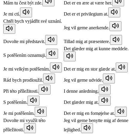
Mám tu čest být zde.
Det er en ære at være her.
Je mi ctí.
Det er et privilegium at.
Chtěl bych vyjádřit své uznání.
Jeg vil gerne anerkende.
Dovolte mi představit.
Tillad mig at præsentere.
Det glæder mig at kunne meddele.
S potěšením oznamuji.
Je mi velkým potěšením.
Det er mig en stor glæde at.
Rád bych prodloužil.
Jeg vil gerne udvide.
Při této příležitosti.
I denne anledning.
S potěšením.
Det glæder mig at.
Je mi potěšením.
Det er mig en fornøjelse at.
Dovolte mi využít této
Jeg vil gerne benytte mig af denne
příležitosti.
lejlighed.