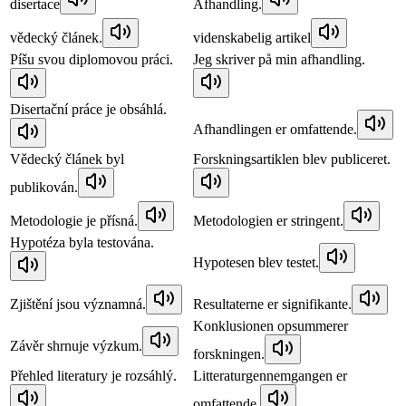
disertace
Afhandling.
vědecký článek.
videnskabelig artikel
Píšu svou diplomovou práci.
Jeg skriver på min afhandling.
Disertační práce je obsáhlá.
Afhandlingen er omfattende.
Vědecký článek byl
Forskningsartiklen blev publiceret.
publikován.
Metodologie je přísná.
Metodologien er stringent.
Hypotéza byla testována.
Hypotesen blev testet.
Zjištění jsou významná.
Resultaterne er signifikante.
Konklusionen opsummerer
Závěr shrnuje výzkum.
forskningen.
Přehled literatury je rozsáhlý.
Litteraturgennemgangen er
omfattende.