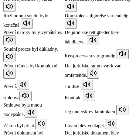
Rozhodnutí soudu bylo
Domstolens afgørelse var endelig.
konečné.
Právní nároky byly vymáhány.
De juridiske rettigheder blev
håndhævet.
Soudní proces byl důkladný.
Retsprocessen var grundig.
Právní rámec byl komplexní.
Det juridiske rammeværk var
omfattende.
Právní.
Juridisk.
smlouva
Kontrakt.
Smlouva byla mnou
Jeg underskrev kontrakten.
podepsána.
Zákon byl přijat.
Loven blev vedtaget.
Právní dokument byl
Det juridiske dokument blev