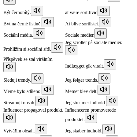
Být černobílý.
at være sort-hvid
Být na černé listině.
At blive sortlistet.
Sociální média.
Sociale medier.
Jeg scroller på sociale medier.
Prohlížím si sociální sítě.
Příspěvek se stal virálním.
Indlægget gik viralt.
Sleduji trendy.
Jeg følger trends.
Meme bylo sdíleno.
Memet blev delt.
Streamuji obsah.
Jeg streamer indhold.
Influencer propagoval produkt.
Influenceren promoverede
produktet.
Vytvářím obsah.
Jeg skaber indhold.