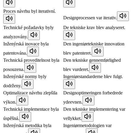
Proces návrhu byl iterativní.
Designprocessen var iterativ.
Technické požadavky byly
De tekniske krav blev analyseret.
analyzovány.
Inženýrská inovace byla
Den ingeniørtekniske innovation
patentována.
blev patenteret.
Technická proveditelnost byla
Den tekniske gennemførlighed
posouzena.
blev vurderet.
Inženýrské normy byly
Ingeniørstandarderne blev fulgt.
dodrženy.
Optimalizace návrhu zlepšila
Designoptimeringen forbedrede
výkon.
ydeevnen.
Technická implementace byla
Den tekniske implementering var
úspěšná.
vellykket.
Inženýrská metodika byla
Ingeniørmetodologien var