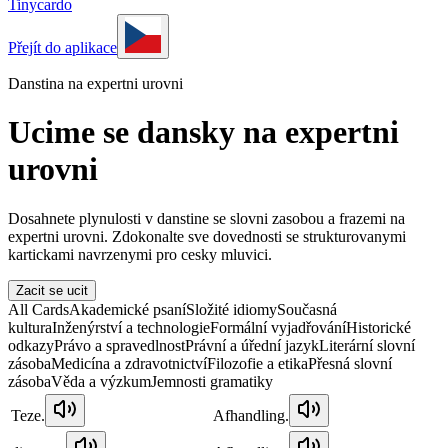
Tinycardo
Přejít do aplikace
Danstina na expertni urovni
Ucime se dansky na expertni
urovni
Dosahnete plynulosti v danstine se slovni zasobou a frazemi na
expertni urovni. Zdokonalte sve dovednosti se strukturovanymi
kartickami navrzenymi pro cesky mluvici.
Zacit se ucit
All Cards
Akademické psaní
Složité idiomy
Současná
kultura
Inženýrství a technologie
Formální vyjadřování
Historické
odkazy
Právo a spravedlnost
Právní a úřední jazyk
Literární slovní
zásoba
Medicína a zdravotnictví
Filozofie a etika
Přesná slovní
zásoba
Věda a výzkum
Jemnosti gramatiky
Teze.
Afhandling.