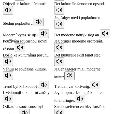
Objevil se kulturní fenomén.
Det kulturelle fænomen opstod.
Jeg følger med i popkulturen.
Sleduji popkulturu.
Moderní výraz se ujal.
Det moderne udtryk slog an.
Používám současnou slovní
Jeg bruger moderne ordforråd.
zásobu.
Došlo ke kulturnímu posunu.
Det kulturelle skift fandt sted.
Věnuji se současné kultuře.
Jeg engagerer mig i moderne
kultur.
Trend byl krátkodobý.
Trenden var kortvarig.
Uvědomuji si kulturní změny.
Jeg er opmærksom på kulturelle
forandringer.
Odkaz na současnost byl
Samtidsreferencen blev forstået.