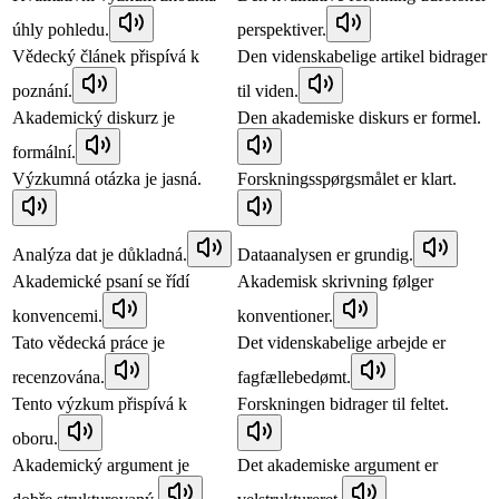
úhly pohledu.
perspektiver.
Vědecký článek přispívá k
Den videnskabelige artikel bidrager
poznání.
til viden.
Akademický diskurz je
Den akademiske diskurs er formel.
formální.
Výzkumná otázka je jasná.
Forskningsspørgsmålet er klart.
Analýza dat je důkladná.
Dataanalysen er grundig.
Akademické psaní se řídí
Akademisk skrivning følger
konvencemi.
konventioner.
Tato vědecká práce je
Det videnskabelige arbejde er
recenzována.
fagfællebedømt.
Tento výzkum přispívá k
Forskningen bidrager til feltet.
oboru.
Akademický argument je
Det akademiske argument er