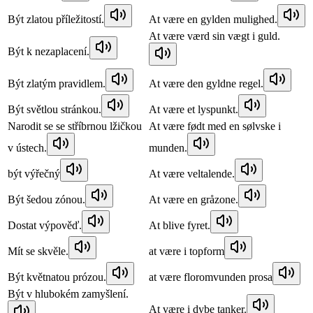
Být zlatou příležitostí.
At være en gylden mulighed.
At være værd sin vægt i guld.
Být k nezaplacení.
Být zlatým pravidlem.
At være den gyldne regel.
Být světlou stránkou.
At være et lyspunkt.
Narodit se se stříbrnou lžičkou
At være født med en sølvske i
v ústech.
munden.
být výřečný
At være veltalende.
Být šedou zónou.
At være en gråzone.
Dostat výpověď.
At blive fyret.
Mít se skvěle.
at være i topform
Být květnatou prózou.
at være floromvunden prosa
Být v hlubokém zamyšlení.
At være i dybe tanker.