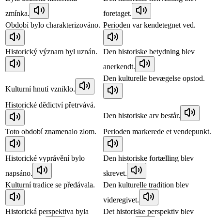
zmínka.
foretaget.
Období bylo charakterizováno.
Perioden var kendetegnet ved.
Historický význam byl uznán.
Den historiske betydning blev
anerkendt.
Den kulturelle bevægelse opstod.
Kulturní hnutí vzniklo.
Historické dědictví přetrvává.
Den historiske arv består.
Toto období znamenalo zlom.
Perioden markerede et vendepunkt.
Historické vyprávění bylo
Den historiske fortælling blev
napsáno.
skrevet.
Kulturní tradice se předávala.
Den kulturelle tradition blev
videregivet.
Historická perspektiva byla
Det historiske perspektiv blev