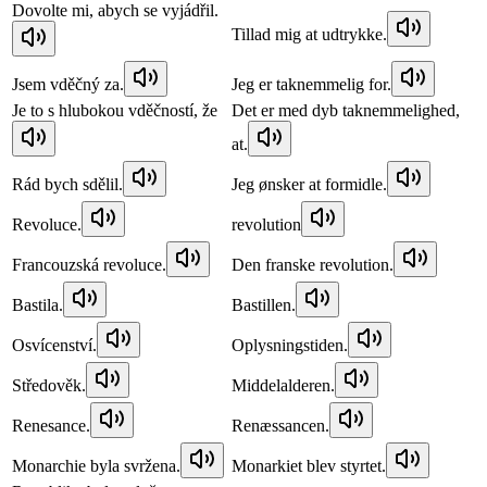
Dovolte mi, abych se vyjádřil.
Tillad mig at udtrykke.
Jsem vděčný za.
Jeg er taknemmelig for.
Je to s hlubokou vděčností, že
Det er med dyb taknemmelighed,
at.
Rád bych sdělil.
Jeg ønsker at formidle.
Revoluce.
revolution
Francouzská revoluce.
Den franske revolution.
Bastila.
Bastillen.
Osvícenství.
Oplysningstiden.
Středověk.
Middelalderen.
Renesance.
Renæssancen.
Monarchie byla svržena.
Monarkiet blev styrtet.