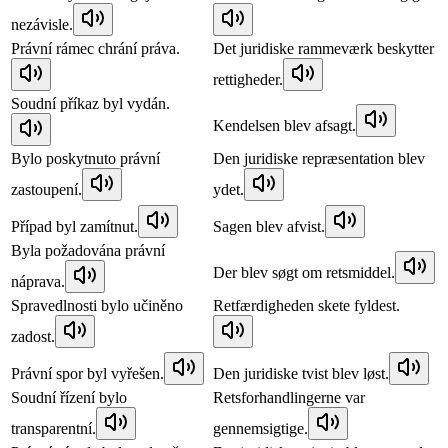
nezávisle.
Právní rámec chrání práva.
Det juridiske rammeværk beskytter
rettigheder.
Soudní příkaz byl vydán.
Kendelsen blev afsagt.
Bylo poskytnuto právní
Den juridiske repræsentation blev
zastoupení.
ydet.
Případ byl zamítnut.
Sagen blev afvist.
Byla požadována právní
Der blev søgt om retsmiddel.
náprava.
Spravedlnosti bylo učiněno
Retfærdigheden skete fyldest.
zadost.
Právní spor byl vyřešen.
Den juridiske tvist blev løst.
Soudní řízení bylo
Retsforhandlingerne var
transparentní.
gennemsigtige.