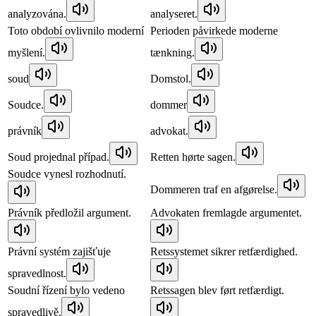
analyzována.
analyseret.
Toto období ovlivnilo moderní
Perioden påvirkede moderne
myšlení.
tænkning.
soud
Domstol.
Soudce.
dommer
právník
advokat.
Soud projednal případ.
Retten hørte sagen.
Soudce vynesl rozhodnutí.
Dommeren traf en afgørelse.
Právník předložil argument.
Advokaten fremlagde argumentet.
Právní systém zajišťuje
Retssystemet sikrer retfærdighed.
spravedlnost.
Soudní řízení bylo vedeno
Retssagen blev ført retfærdigt.
spravedlivě.