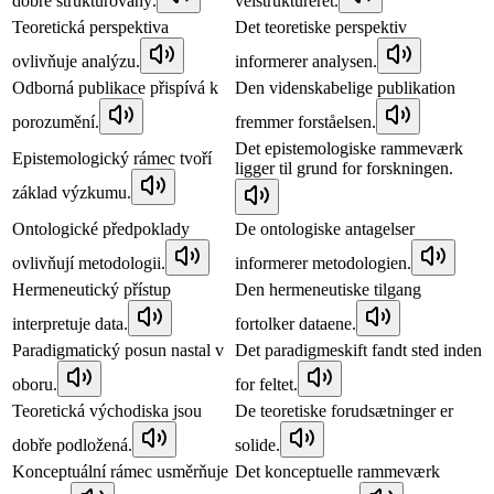
dobře strukturovaný.
velstruktureret.
Teoretická perspektiva
Det teoretiske perspektiv
ovlivňuje analýzu.
informerer analysen.
Odborná publikace přispívá k
Den videnskabelige publikation
porozumění.
fremmer forståelsen.
Det epistemologiske rammeværk
Epistemologický rámec tvoří
ligger til grund for forskningen.
základ výzkumu.
Ontologické předpoklady
De ontologiske antagelser
ovlivňují metodologii.
informerer metodologien.
Hermeneutický přístup
Den hermeneutiske tilgang
interpretuje data.
fortolker dataene.
Paradigmatický posun nastal v
Det paradigmeskift fandt sted inden
oboru.
for feltet.
Teoretická východiska jsou
De teoretiske forudsætninger er
dobře podložená.
solide.
Konceptuální rámec usměrňuje
Det konceptuelle rammeværk