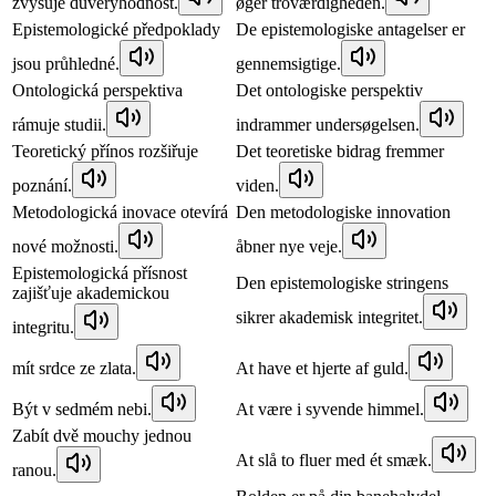
zvyšuje důvěryhodnost.
øger troværdigheden.
Epistemologické předpoklady
De epistemologiske antagelser er
jsou průhledné.
gennemsigtige.
Ontologická perspektiva
Det ontologiske perspektiv
rámuje studii.
indrammer undersøgelsen.
Teoretický přínos rozšiřuje
Det teoretiske bidrag fremmer
poznání.
viden.
Metodologická inovace otevírá
Den metodologiske innovation
nové možnosti.
åbner nye veje.
Epistemologická přísnost
Den epistemologiske stringens
zajišťuje akademickou
sikrer akademisk integritet.
integritu.
mít srdce ze zlata.
At have et hjerte af guld.
Být v sedmém nebi.
At være i syvende himmel.
Zabít dvě mouchy jednou
At slå to fluer med ét smæk.
ranou.