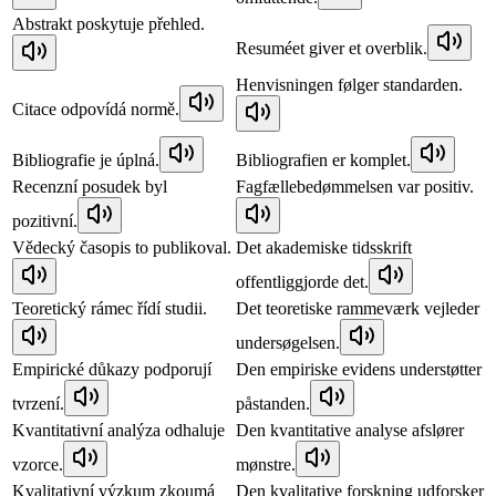
Abstrakt poskytuje přehled.
Resuméet giver et overblik.
Henvisningen følger standarden.
Citace odpovídá normě.
Bibliografie je úplná.
Bibliografien er komplet.
Recenzní posudek byl
Fagfællebedømmelsen var positiv.
pozitivní.
Vědecký časopis to publikoval.
Det akademiske tidsskrift
offentliggjorde det.
Teoretický rámec řídí studii.
Det teoretiske rammeværk vejleder
undersøgelsen.
Empirické důkazy podporují
Den empiriske evidens understøtter
tvrzení.
påstanden.
Kvantitativní analýza odhaluje
Den kvantitative analyse afslører
vzorce.
mønstre.
Kvalitativní výzkum zkoumá
Den kvalitative forskning udforsker