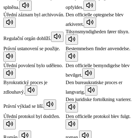
splněna.
opfyldes.
Úřední záznam byl archivován.
Den officielle optegnelse blev
arkiveret.
Tilsynsmyndigheden fører tilsyn.
Regulační orgán dohlíží.
Právní ustanovení se použije.
Bestemmelsen finder anvendelse.
Úřední povolení bylo uděleno.
Den officielle bemyndigelse blev
bevilget.
Byrokratický proces je
Den bureaukratiske proces er
zdlouhavý.
langvarig.
Den juridiske fortolkning varierer.
Právní výklad se liší.
Úřední protokol byl dodržen.
Den officielle protokol blev fulgt.
Román.
roman.