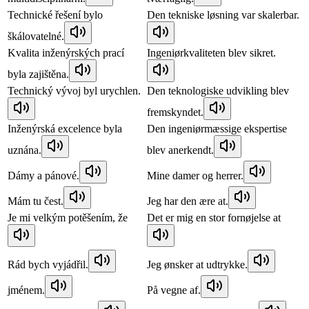
Technické řešení bylo
Den tekniske løsning var skalerbar.
škálovatelné.
Kvalita inženýrských prací
Ingeniørkvaliteten blev sikret.
byla zajištěna.
Technický vývoj byl urychlen.
Den teknologiske udvikling blev
fremskyndet.
Inženýrská excelence byla
Den ingeniørmæssige ekspertise
uznána.
blev anerkendt.
Dámy a pánové.
Mine damer og herrer.
Mám tu čest.
Jeg har den ære at.
Je mi velkým potěšením, že
Det er mig en stor fornøjelse at
Rád bych vyjádřil.
Jeg ønsker at udtrykke.
jménem.
På vegne af.