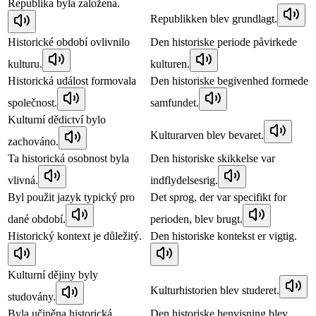
Republika byla založena.
Republikken blev grundlagt.
Historické období ovlivnilo
Den historiske periode påvirkede
kulturu.
kulturen.
Historická událost formovala
Den historiske begivenhed formede
společnost.
samfundet.
Kulturní dědictví bylo
Kulturarven blev bevaret.
zachováno.
Ta historická osobnost byla
Den historiske skikkelse var
vlivná.
indflydelsesrig.
Byl použit jazyk typický pro
Det sprog, der var specifikt for
dané období.
perioden, blev brugt.
Historický kontext je důležitý.
Den historiske kontekst er vigtig.
Kulturní dějiny byly
Kulturhistorien blev studeret.
studovány.
Byla učiněna historická
Den historiske henvisning blev