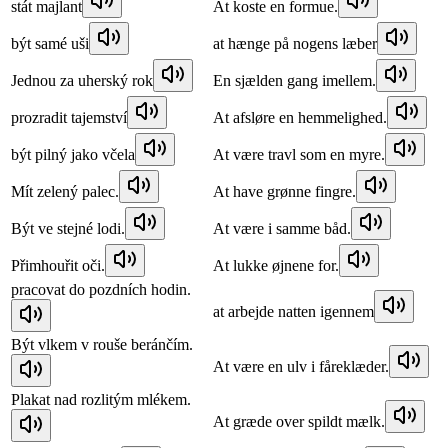
stát majlant
At koste en formue.
být samé uši
at hænge på nogens læber
Jednou za uherský rok
En sjælden gang imellem.
prozradit tajemství
At afsløre en hemmelighed.
být pilný jako včela
At være travl som en myre.
Mít zelený palec.
At have grønne fingre.
Být ve stejné lodi.
At være i samme båd.
Přimhouřit oči.
At lukke øjnene for.
pracovat do pozdních hodin.
at arbejde natten igennem
Být vlkem v rouše beránčím.
At være en ulv i fåreklæder.
Plakat nad rozlitým mlékem.
At græde over spildt mælk.