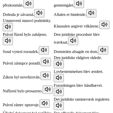
přezkoumán.
gennemgået.
Dohoda je závazná.
Aftalen er bindende.
Ustanovení stanoví podmínky.
Klausulen angiver vilkårene.
Právní řízení bylo zahájeno.
Den juridiske procedure blev
iværksat.
Soud vynesl rozsudek.
Domstolen afsagde en dom.
Den juridiske rådgiver rådede.
Právní zástupce poradil.
Lovbestemmelsen blev ændret.
Zákon byl novelizován.
Forordningen blev håndhævet.
Nařízení bylo prosazeno.
Det juridiske rammeværk regulerer.
Právní rámec upravuje.