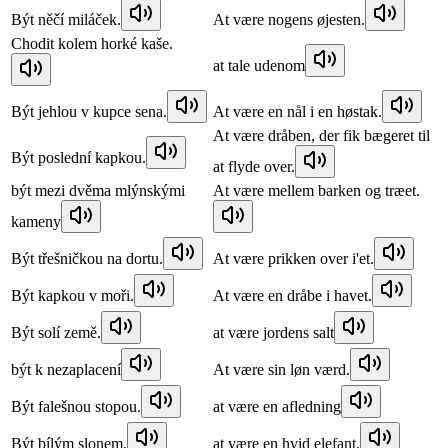
Být něčí miláček.
At være nogens øjesten.
Chodit kolem horké kaše.
at tale udenom
Být jehlou v kupce sena.
At være en nål i en høstak.
At være dråben, der fik bægeret til
Být poslední kapkou.
at flyde over.
být mezi dvěma mlýnskými
At være mellem barken og træet.
kameny
Být třešničkou na dortu.
At være prikken over i'et.
Být kapkou v moři.
At være en dråbe i havet.
Být solí země.
at være jordens salt
být k nezaplacení
At være sin løn værd.
Být falešnou stopou.
at være en afledning
Být bílým slonem.
at være en hvid elefant.