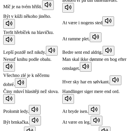
Bolden er på din banehalvdel.
Míč je na tvém hřišti.
Být v kůži někoho jiného.
At være i nogens sted
Trefit hřebíček na hlavičku.
At ramme plet.
Lepší pozdě než nikdy.
Bedre sent end aldrig.
Nesuď knihu podle obalu.
Man skal ikke dømme en bog efter
omslaget.
Všechno zlé je k něčemu
Hver sky har en sølvkant.
dobré.
Činy mluví hlasitěji než slova.
Handlinger siger mere end ord.
Prolomit ledy.
At bryde isen.
Být brnkačka.
At være en leg.