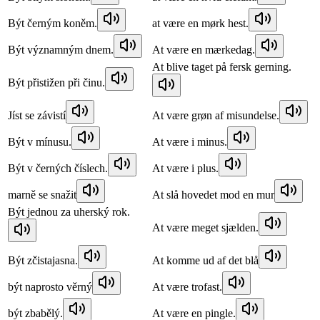
Být černým koněm.
at være en mørk hest.
Být významným dnem.
At være en mærkedag.
At blive taget på fersk gerning.
Být přistižen při činu.
Jíst se závistí
At være grøn af misundelse.
Být v mínusu.
At være i minus.
Být v černých číslech.
At være i plus.
marně se snažit
At slå hovedet mod en mur
Být jednou za uherský rok.
At være meget sjælden.
Být zčistajasna.
At komme ud af det blå
být naprosto věrný
At være trofast.
být zbabělý.
At være en pingle.