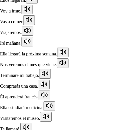
Ellos llegarán.
Voy a irme.
Vas a comer.
Viajaremos.
Iré mañana.
Ella llegará la próxima semana.
Nos veremos el mes que viene.
Terminaré mi trabajo.
Comprarás una casa.
Él aprenderá francés.
Ella estudiará medicina.
Visitaremos el museo.
Te llamaré.