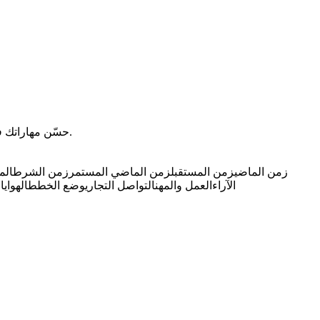
حسّن مهاراتك في الإسبانية مع المفردات والعبارات المتوسطة. ابنِ على أساسك وطوّر معارفك مع البطاقات التعليمية المنظمة المصممة للناطقين بالعربية.
زمن الماضي
زمن المستقبل
زمن الماضي المستمر
زمن الشرط
الم
الآراء
العمل والمهن
التواصل التجاري
وضع الخطط
الهواي