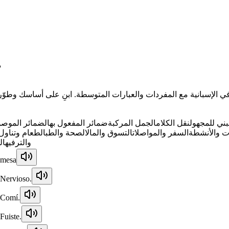
ت
بني للمجهول
نقل الكلام
الجمل المركبة
ضمائر المفعول به
الضمائر الموصو
ات والأنشطة
السفر والمواصلات
التسوق والمال
الصحة والطب
الطعام وتناول
والترفيه
ال
mesa
Nervioso.
Comí.
Fuiste.