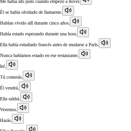
Me había ido justo cuando empezó a llover.
Él se había olvidado de llamarme.
Habían vivido allí durante cinco años.
Había estado esperando durante una hora.
Ella había estudiado francés antes de mudarse a París.
Nunca habíamos estado en ese restaurante.
Iré.
Tú comerás.
Él vendrá.
Ella saldrá.
Veremos.
Harás.