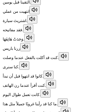
التقينا قبل يومين.
انتهيت من عملي
اشتريتَ سيارة.
فقد مفاتيحه.
وَجَدَتْ هَاتِفَهَا.
زرنا باريس
كنت قد أكلت بالفعل عندما وصلت.
كنا سنرى.
كانوا قد انتهوا قبل أن نبدأ.
كنت أقرأ عندما رن الهاتف.
كانت تعمل طوال اليوم.
ما كنا قد رأينا غروبًا جميلاً مثل هذا.