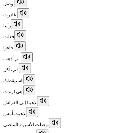
وصل.
غادرت.
رأينا
فعلتَ
جاءوا
لم أذهب.
لم تأكل.
استيقظتُ.
هي ارتدت.
ذهبنا إلى الفراش.
ذهبت أمس.
وصلت الأسبوع الماضي.