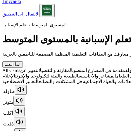
Tinycardo
الانتقال إلى التطبيق
المستوى المتوسط - تعلم الإسبانية
علم الإسبانية بالمستوى المتوسط
ابدأ التعلم
All Cards
التعبير عن
المقارنة والتفضيل
مقدمة في المضارع المنصوب
لة
 الطعام
المشاعر والأحاسيس
الطبيعة والبيئة
التكنولوجيا والإنترنت
الإعلام
علاقات والحياة الاجتماعية
حل المشكلات والنصائح
التعابير الاصطلاحية
طاولة
متوتر
أكلت
ذَهَبْتَ